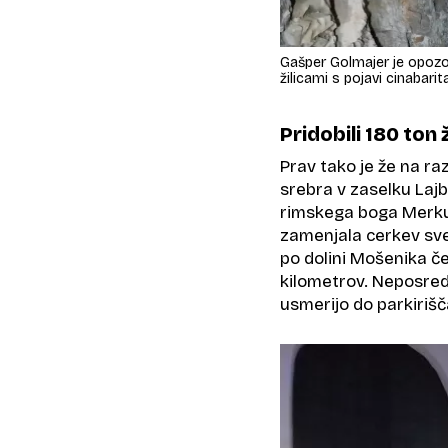
Gašper Golmajer je opozor
žilicami s pojavi cinabari
Pridobili 180 ton
Prav tako je že na ra
srebra v zaselku Lajb
rimskega boga Merkur
zamenjala cerkev svete
po dolini Mošenika čez
kilometrov. Neposredn
usmerijo do parkiriš