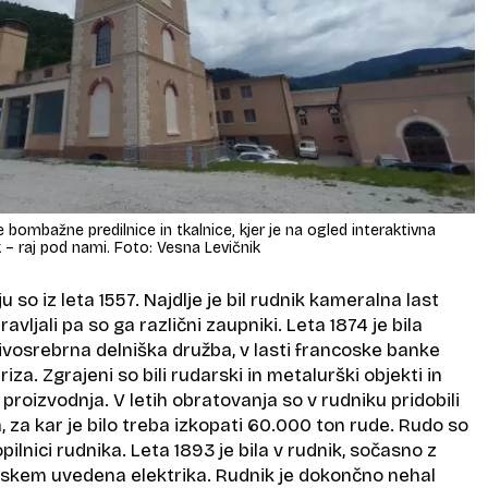
bombažne predilnice in tkalnice, kjer je na ogled interaktivna
 – raj pod nami. Foto: Vesna Levičnik
u so iz leta 1557. Najdlje je bil rudnik kameralna last
vljali pa so ga različni zaupniki. Leta 1874 je bila
živosrebrna delniška družba, v lasti francoske banke
iza. Zgrajeni so bili rudarski in metalurški objekti in
 proizvodnja. V letih obratovanja so v rudniku pridobili
, za kar je bilo treba izkopati 60.000 ton rude. Rudo so
opilnici rudnika. Leta 1893 je bila v rudnik, sočasno z
enskem uvedena elektrika. Rudnik je dokončno nehal