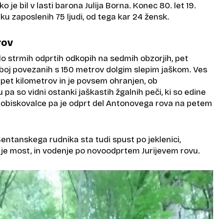
o je bil v lasti barona Julija Borna. Konec 80. let 19.
niku zaposlenih 75 ljudi, od tega kar 24 žensk.
rov
elo strmih odprtih odkopih na sedmih obzorjih, pet
eboj povezanih s 150 metrov dolgim slepim jaškom. Ves
 pet kilometrov in je povsem ohranjen, ob
a so vidni ostanki jaškastih žgalnih peči, ki so edine
a obiskovalce pa je odprt del Antonovega rova na petem
entanskega rudnika sta tudi spust po jeklenici,
je most, in vodenje po novoodprtem Jurijevem rovu.