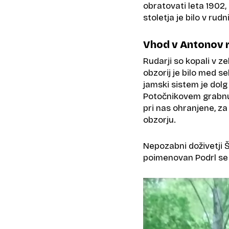
obratovati leta 1902, k
stoletja je bilo v rud
Vhod v Antonov 
Rudarji so kopali v z
obzorij je bilo med s
jamski sistem je dolg
Potočnikovem grabnu p
pri nas ohranjene, z
obzorju.
Nepozabni doživetji Š
poimenovan Podrl se 