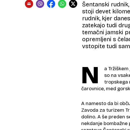
Šentanski rudnik,
stoji devet kilome
rudnik, kjer danes
zatekajo tudi drug
temačni jamski pr
opremljeni s čela
vstopite tudi sami
N
a Tržiškem 
so na vsak
tropskega m
čarovnice, med gorsk
A namesto da bi občud
Zavoda za turizem Tr
dolino. A še preden s
nekdanje bombažne pre