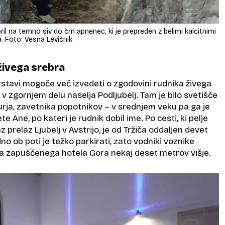
il na temno siv do črn apnenec, ki je prepreden z belimi kalcitnimi
ta. Foto: Vesna Levičnik
 živega srebra
zstavi mogoče več izvedeti o zgodovini rudnika živega
 v zgornjem delu naselja Podljubelj. Tam je bilo svetišče
ja, zavetnika popotnikov – v srednjem veku pa ga je
 Ane, po kateri je rudnik dobil ime. Po cesti, ki pelje
 prelaz Ljubelj v Avstrijo, je od Tržiča oddaljen devet
o ob poti je težko parkirati, zato vodniki voznike
ča zapuščenega hotela Gora nekaj deset metrov višje.