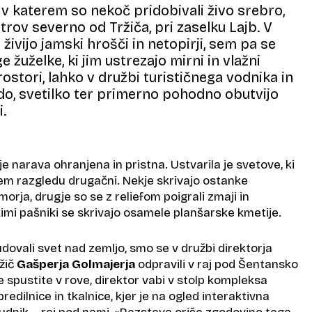
 v katerem so nekoč pridobivali živo srebro,
trov severno od Tržiča, pri zaselku Lajb. V
 živijo jamski hrošči in netopirji, sem pa se
e žuželke, ki jim ustrezajo mirni in vlažni
ostori, lahko v družbi turističnega vodnika in
do, svetilko ter primerno pohodno obutvijo
.
je narava ohranjena in pristna. Ustvarila je svetove, ki
em razgledu drugačni. Nekje skrivajo ostanke
orja, drugje so se z reliefom poigrali zmaji in
imi pašniki se skrivajo osamele planšarske kmetije.
ovali svet nad zemljo, smo se v družbi direktorja
žič
Gašperja Golmajerja
odpravili v raj pod Šentansko
e spustite v rove, direktor vabi v stolp kompleksa
dilnice in tkalnice, kjer je na ogled interaktivna