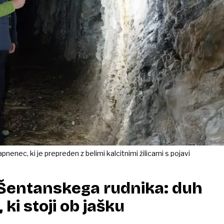
nenec, ki je prepreden z belimi kalcitnimi žilicami s pojavi
 Šentanskega rudnika: duh
ki stoji ob jašku