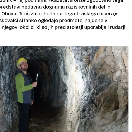
udnik – raj pod nami. »Razstava oriše zgodovino tega
predstavi nedavna dognanja raziskovalnih del in
 Občine Tržič za prihodnost tega tržiškega bisera,«
skovalci si lahko ogledajo predmete, najdene v
jegovi okolici, ki so jih pred stoletji uporabljali rudarji