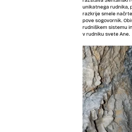
razstava Šentanski r
unikatnega rudnika, 
razkrije smele načrte
pove sogovornik. Obi
rudniškem sistemu in n
v rudniku svete Ane.