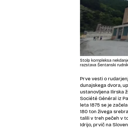
Stolp kompleksa nekdanje 
razstava Šentanski rudnik
Prve vesti o rudarjenj
dunajskega dvora, upra
ustanovljena Ilirska 
Société Général iz Par
leta 1875 se je začela
180 ton živega srebra
talili v treh pečeh v t
Idrijo, prvič na Slov