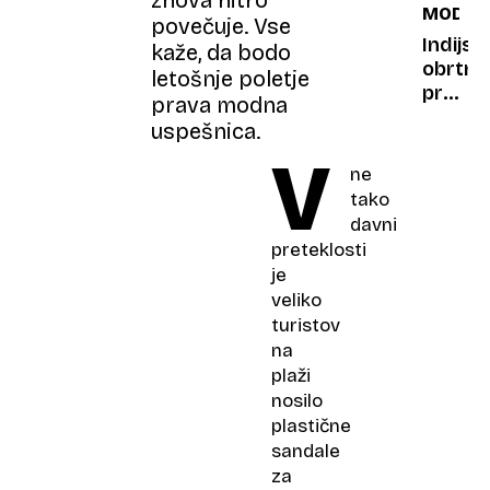
znova hitro
MODA
12
povečuje. Vse
milijon
Indijski
kaže, da bodo
smo
obrtnik
letošnje poletje
nehali
proti
prava modna
šteti"
Pradi:
uspešnica.
Zahtev
V
po
ne
prizna
tako
izvora
davni
moških
preteklosti
sandal
je
veliko
turistov
na
plaži
nosilo
plastične
sandale
za