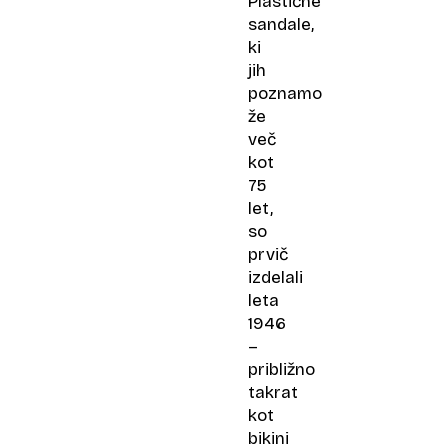
Plastične
sandale,
ki
jih
poznamo
že
več
kot
75
let,
so
prvič
izdelali
leta
1946
–
približno
takrat
kot
bikini