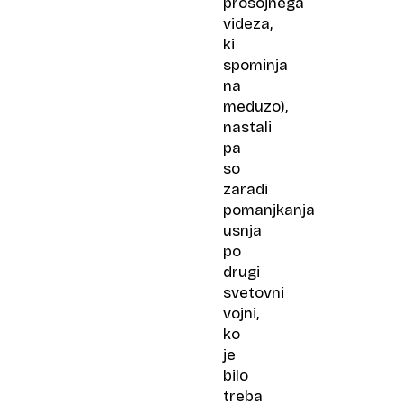
prosojnega
videza,
ki
spominja
na
meduzo),
nastali
pa
so
zaradi
pomanjkanja
usnja
po
drugi
svetovni
vojni,
ko
je
bilo
treba