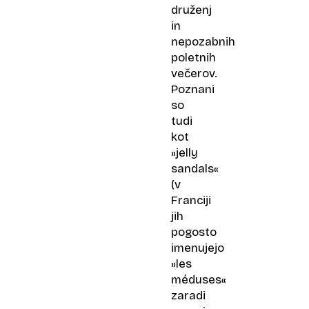
druženj
in
nepozabnih
poletnih
večerov.
Poznani
so
tudi
kot
»jelly
sandals«
(v
Franciji
jih
pogosto
imenujejo
»les
méduses«
zaradi