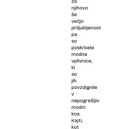
za
njihovo
še
večjo
priljubljenost
pa
so
poskrbele
modne
vplivnice,
ki
so
jih
povzdignile
v
nepogrešljiv
modni
kos.
Kajti,
kot