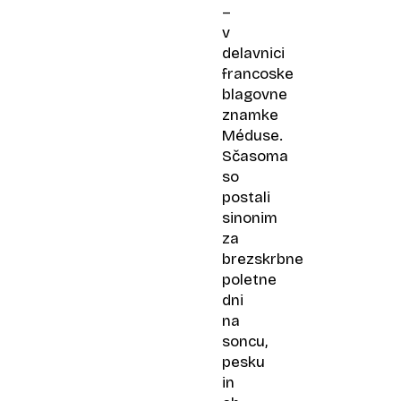
–
v
delavnici
francoske
blagovne
znamke
Méduse.
Sčasoma
so
postali
sinonim
za
brezskrbne
poletne
dni
na
soncu,
pesku
in