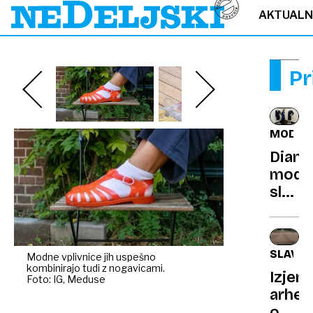
AKTUAL
Pr
MODA
Diani
modn
slog
navdi
na
dražb
SLAVON
Modne vplivnice jih uspešno
kombinirajo tudi z nogavicami.
Izjem
Foto: IG, Meduse
arheo
odkrit