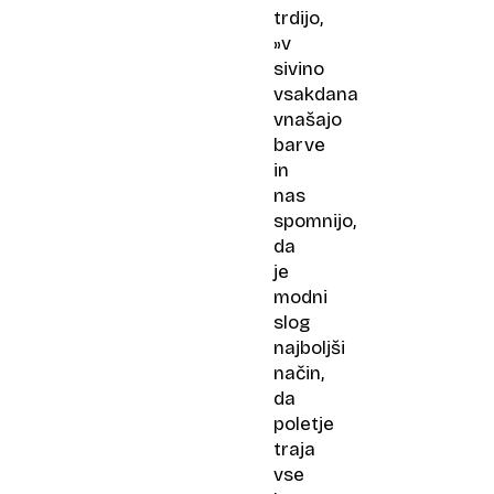
trdijo,
»v
sivino
vsakdana
vnašajo
barve
in
nas
spomnijo,
da
je
modni
slog
najboljši
način,
da
poletje
traja
vse