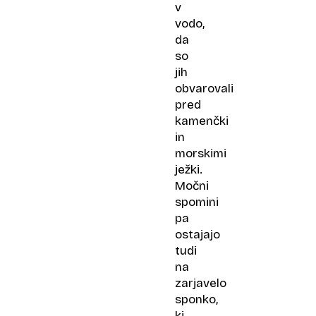
v
vodo,
da
so
jih
obvarovali
pred
kamenčki
in
morskimi
ježki.
Močni
spomini
pa
ostajajo
tudi
na
zarjavelo
sponko,
ki