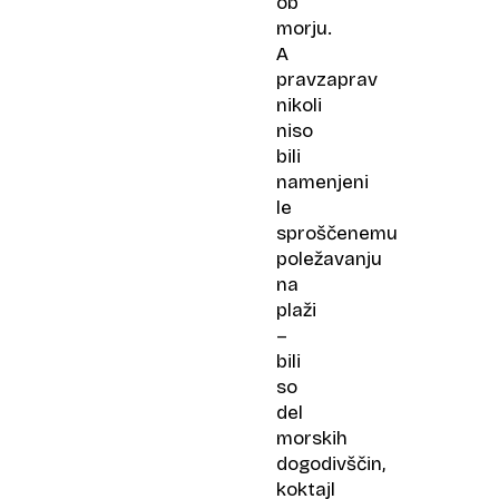
ob
morju.
A
pravzaprav
nikoli
niso
bili
namenjeni
le
sproščenemu
poležavanju
na
plaži
–
bili
so
del
morskih
dogodivščin,
koktajl