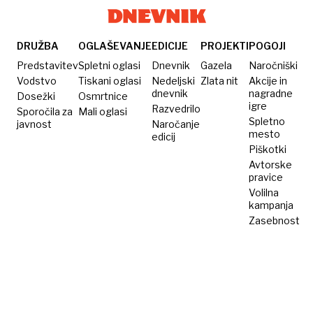
“Ulica
Vesne,
bilo
je kot
umrl
što
kokošnjak!”
sam
DRUŽBA
OGLAŠEVANJE
EDICIJE
PROJEKTI
POGOJI
in
Predstavitev
Spletni oglasi
Dnevnik
Gazela
Naročniški
pozabljen
Vodstvo
Tiskani oglasi
Nedeljski
Zlata nit
Akcije in
dnevnik
nagradne
Dosežki
Osmrtnice
igre
Razvedrilo
Sporočila za
Mali oglasi
Spletno
javnost
Naročanje
mesto
edicij
Piškotki
Avtorske
pravice
Volilna
kampanja
Zasebnost