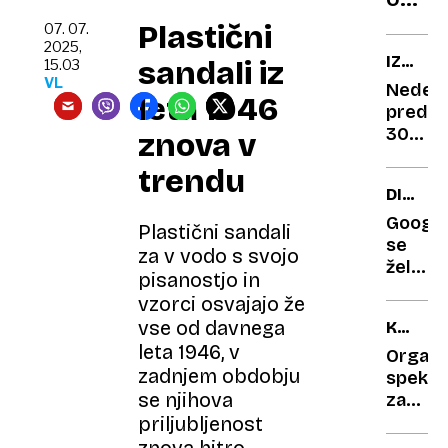
na
Plastični
07. 07.
Hrva
2025,
IZ
sandali iz
15.03
Česa
ARHIVA
VL
Nedelj
takšn
leta 1946
pred
še
30
znova v
nism
leti:
našli
trendu
Ljubez
DIGITA
ni
TRGI
bila
Googl
Plastični sandali
večna
se
za v vodo s svojo
želi
pisanostjo in
izognit
vzorci osvajajo že
novi
vse od davnega
KONCE
veliki
THOMP
leta 1946, v
evrops
Organiz
zadnjem obdobju
globi
spekta
se njihova
zadovol
"Iskren
priljubljenost
po