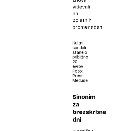
znova
videvali
na
poletnih
promenadah.
Kultni
sandali
stanejo
približno
20
evrov.
Foto:
Press
Meduse
Sinonim
za
brezskrbne
dni