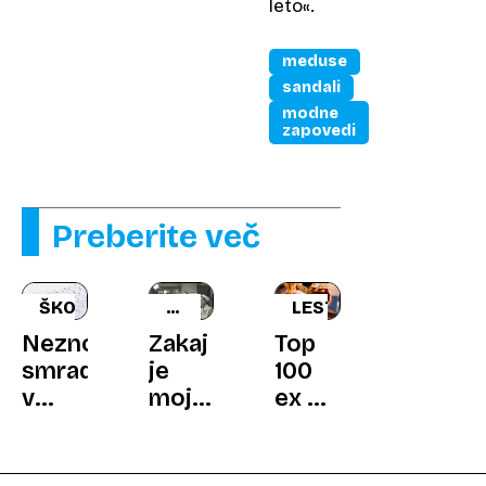
leto«.
meduse
sandali
modne
zapovedi
Preberite več
ŠKORCI
ZGODOVINA
LESTVICA
V
Neznosen
Zakaj
Top
FILMU
smrad
je
100
v
mojstrski
ex YU
Pulju,
režiser,
rock:
domačini
ustvarjalec
Ako
obupani:
slovite
znaš