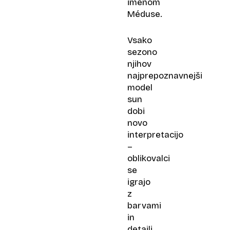
imenom
Méduse.
Vsako
sezono
njihov
najprepoznavnejši
model
sun
dobi
novo
interpretacijo
–
oblikovalci
se
igrajo
z
barvami
in
detajli