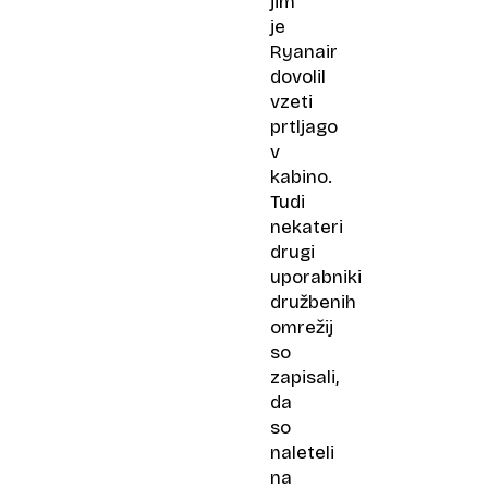
jim
je
Ryanair
dovolil
vzeti
prtljago
v
kabino.
Tudi
nekateri
drugi
uporabniki
družbenih
omrežij
so
zapisali,
da
so
naleteli
na