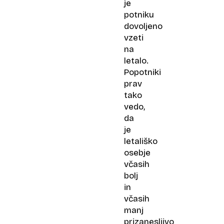
je
potniku
dovoljeno
vzeti
na
letalo.
Popotniki
prav
tako
vedo,
da
je
letališko
osebje
včasih
bolj
in
včasih
manj
prizanesljivo