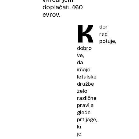
doplačati 460
evrov.
K
dor
rad
potuje,
dobro
ve,
da
imajo
letalske
družbe
zelo
različne
pravila
glede
prtljage,
ki
jo