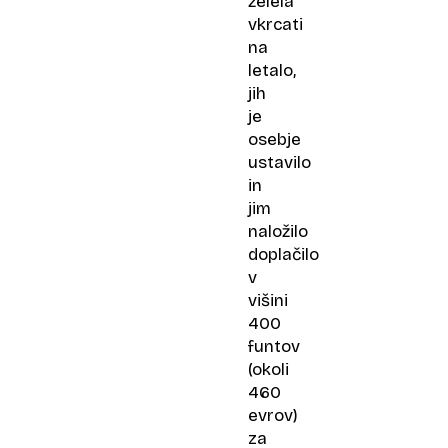
želela
vkrcati
na
letalo,
jih
je
osebje
ustavilo
in
jim
naložilo
doplačilo
v
višini
400
funtov
(okoli
460
evrov)
za