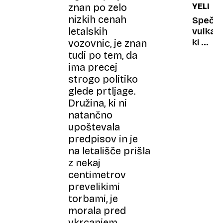
znan po zelo
YELLO
v
iznajdlj
nizkih cenah
smrto
Italijan
Speči
past
letalskih
vulkan,
ki bi
vozovnic, je znan
lahko
tudi po tem, da
čez
ima precej
noč
strogo politiko
spreme
glede prtljage.
svet
Družina, ki ni
natančno
upoštevala
predpisov in je
na letališče prišla
z nekaj
centimetrov
prevelikimi
torbami, je
morala pred
vkrcanjem