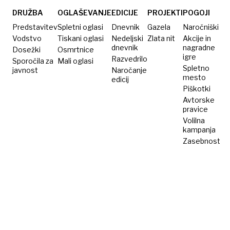
ni
nikoli
DRUŽBA
OGLAŠEVANJE
EDICIJE
PROJEKTI
POGOJI
izrekla
Predstavitev
Spletni oglasi
Dnevnik
Gazela
Naročniški
Vodstvo
Tiskani oglasi
Nedeljski
Zlata nit
Akcije in
dnevnik
nagradne
Dosežki
Osmrtnice
igre
Razvedrilo
Sporočila za
Mali oglasi
Spletno
javnost
Naročanje
mesto
edicij
Piškotki
Avtorske
pravice
Volilna
kampanja
Zasebnost