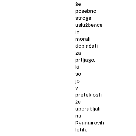
še
posebno
stroge
uslužbence
in
morali
doplačati
za
prtljago,
ki
so
jo
v
preteklosti
že
uporabljali
na
Ryanairovih
letih.