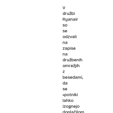
V
družbi
Ryanair
so
se
odzvali
na
zapise
na
družbenih
omrežjih
z
besedami,
da
se
»potniki
lahko
izognejo
doplačilom