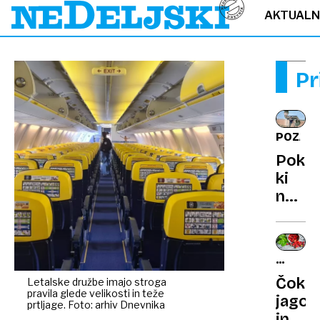
AKTUAL
Pr
POZABL
Poklic
ki
ne
obsta
več:
poslu
HRANA
letal
IN
Čokol
Letalske družbe imajo stroga
in
SPOLN
pravila glede velikosti in teže
jagod
lovilci
prtljage. Foto: arhiv Dnevnika
in