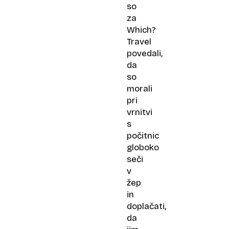
ročne
so
prtljage
za
Which?
Travel
povedali,
da
so
morali
pri
vrnitvi
s
počitnic
globoko
seči
v
žep
in
doplačati,
da