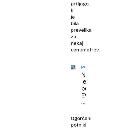
prtljago,
ki
je
bila
prevelika
za
nekaj
centimetrov.
POTOVANJA
Na
letih
po
Evropi
po
novem
več
Ogorčeni
brezplačne
potniki