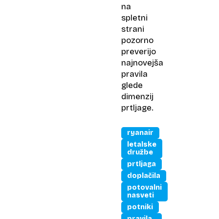
na
spletni
strani
pozorno
preverijo
najnovejša
pravila
glede
dimenzij
prtljage.
ryanair
letalske
družbe
prtljaga
doplačila
potovalni
nasveti
potniki
pravila