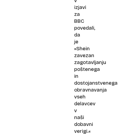
v
izjavi
za
BBC
povedali,
da
je
»Shein
zavezan
zagotavljanju
poštenega
in
dostojanstvenega
obravnavanja
vseh
delavcev
v
naši
dobavni
verigi.«