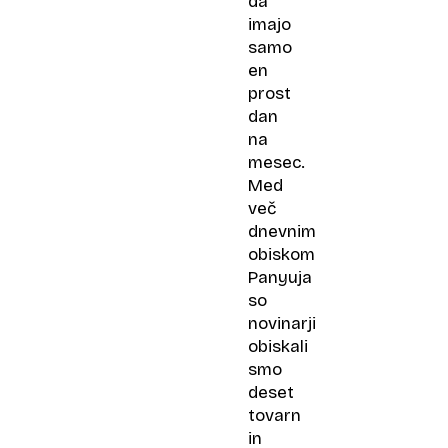
da
imajo
samo
en
prost
dan
na
mesec.
Med
več
dnevnim
obiskom
Panyuja
so
novinarji
obiskali
smo
deset
tovarn
in