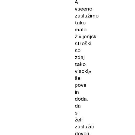
A
vseeno
zaslužimo
tako
malo.
Življenjski
stroški
so
zdaj
tako
visoki,«
še
pove
in
doda,
da
si
želi
zaslužiti
dovolj,