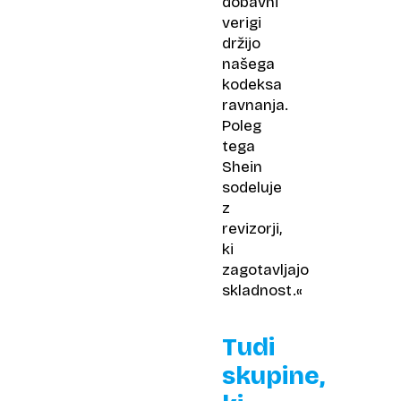
dobavni
verigi
držijo
našega
kodeksa
ravnanja.
Poleg
tega
Shein
sodeluje
z
revizorji,
ki
zagotavljajo
skladnost.«
Tudi
skupine,