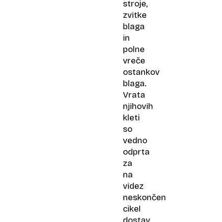
stroje,
zvitke
blaga
in
polne
vreče
ostankov
blaga.
Vrata
njihovih
kleti
so
vedno
odprta
za
na
videz
neskončen
cikel
dostav