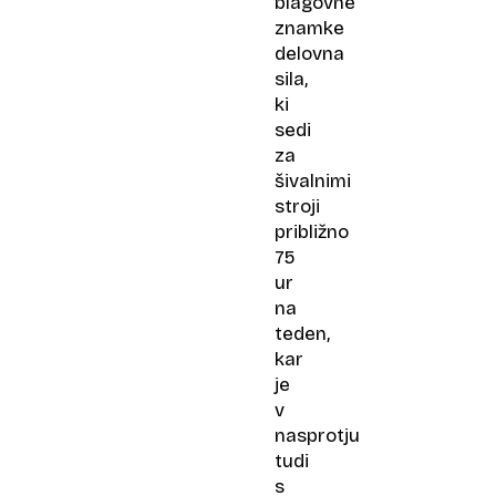
blagovne
znamke
delovna
sila,
ki
sedi
za
šivalnimi
stroji
približno
75
ur
na
teden,
kar
je
v
nasprotju
tudi
s