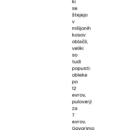
ki
se
štejejo
v
milijonih
kosov
oblačil,
veliki
so
tudi
popusti:
obleke
po
12
evrov,
puloverji
za
7
evrov.
Govorimo