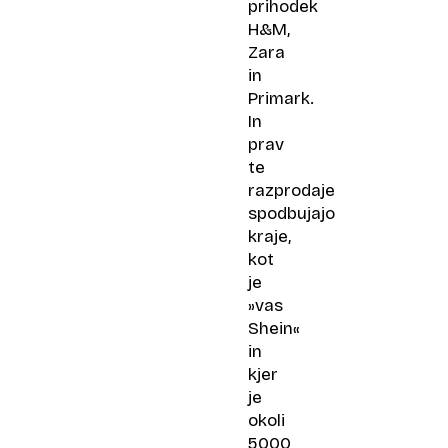
prihodek
H&M,
Zara
in
Primark.
In
prav
te
razprodaje
spodbujajo
kraje,
kot
je
»vas
Shein«
in
kjer
je
okoli
5000