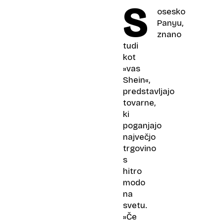
S
osesko
Panyu,
znano
tudi
kot
»vas
Shein«,
predstavljajo
tovarne,
ki
poganjajo
največjo
trgovino
s
hitro
modo
na
svetu.
»Če