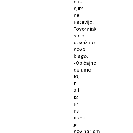
nad
njimi,
ne
ustavijo.
Tovornjaki
sproti
dovažajo
novo
blago.
»Običajno
delamo
10,
11
ali
12
ur
na
dan,«
je
novinarjem