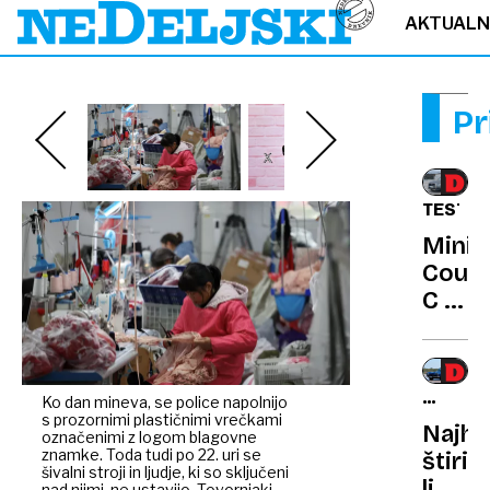
AKTUAL
Pr
TEST
Mini
Coun
C te
prese
s
prost
MASER
Ko dan mineva, se police napolnijo
s prozornimi plastičnimi vrečkami
QUATT
Najhi
označenimi z logom blagovne
znamke. Toda tudi po 22. uri se
štiriv
šivalni stroji in ljudje, ki so sključeni
limuz
nad njimi, ne ustavijo. Tovornjaki