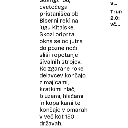
Guangzhou,
VRNITE
domač
cvetočega
V
žganje
Trump
pristanišča ob
BELO
2.0:
Biserni reki na
HIŠO
včeraj
jugu Kitajske.
vrnil
Skozi odprta
tiktok,
okna se od jutra
danes
do pozne noči
nad
sliši ropotanje
nezako
šivalnih strojev.
priselj
Ko zgarane roke
delavcev končajo
z majicami,
kratkimi hlač,
bluzami, hlačami
in kopalkami te
končajo v omarah
v več kot 150
državah.