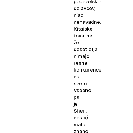
podeželskih
delavcev,
niso
nenavadne.
Kitajske
tovarne
že
desetletja
nimajo
resne
konkurence
na
svetu.
Vseeno
pa
je
Shen,
nekoč
malo
znano