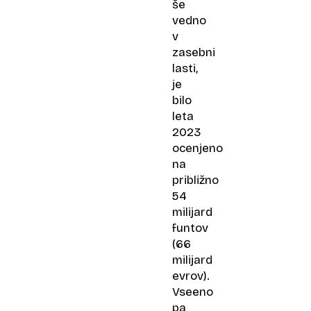
še
vedno
v
zasebni
lasti,
je
bilo
leta
2023
ocenjeno
na
približno
54
milijard
funtov
(66
milijard
evrov).
Vseeno
pa