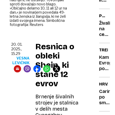
sproti dovažajo novo blago.
svoje
»Običajno delamo 10, 11 ali 12 ur na
časa:
dan,« je novinarjem povedala 49-
POVOŽ
letna ženska iz Jiangxija, ki ne želi
Med
izdati svojega imena. Simbolična
ŽIVALI
Živali
prvim
fotografija: Reuters
na
kupci
cesti:
slovit
Medve
opern
Resnica o
20. 01.
po
2025.,
TRENDI
pevka
trku
obleki
15.29
pogos
Kam
VESNA
uide
Evrope
Shein, ki
LEVIČNIK
in ga
pozimi
stane 12
nikoli
najraje
ne
odhaja
evrov
HRVAŠ
najdej
na
počitni
Carinik
Brnenje šivalnih
po
strojev je stalnica
smešni
ceni
v delih mesta
prodaj