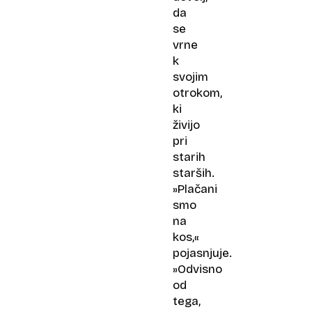
da
se
vrne
k
svojim
otrokom,
ki
živijo
pri
starih
starših.
»Plačani
smo
na
kos,«
pojasnjuje.
»Odvisno
od
tega,