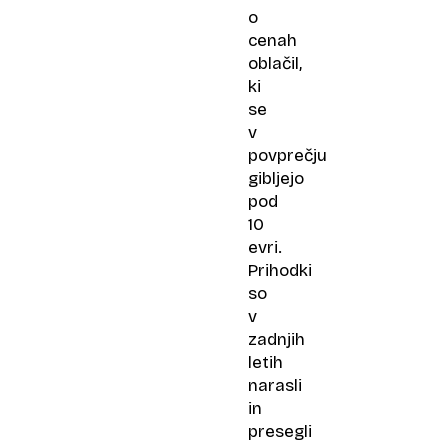
o
cenah
oblačil,
ki
se
v
povprečju
gibljejo
pod
10
evri.
Prihodki
so
v
zadnjih
letih
narasli
in
presegli