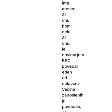
ima
mesec
31
dni,
bom
delal
31
dni,«
je
novinarjem
BBC
povedal
eden
od
delavcev.
Večina
zaposlenih
je
povedala,