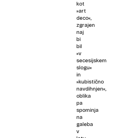
kot
»art
deco«,
zgrajen
naj
bi
bil
»v
secesijskem
slogu«
in
»kubistično
navdihnjen«,
oblika
pa
spominja
na
galeba
v