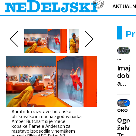
AKTUAL
Pr
SPLET
VSEVE
Imajo
NEDA
dobič
a
podraž
grobn
za
OKOLJE
Kuratorka razstave, britanska
15
oblikovalka in modna zgodovinarka
Ogrož
odsto
Amber Butchart si je rdeče
kopalke Pamele Anderson za
želvi
–
razstavo izposodila v nemškem
Trum
muzeju BikiniART. Foto: AP