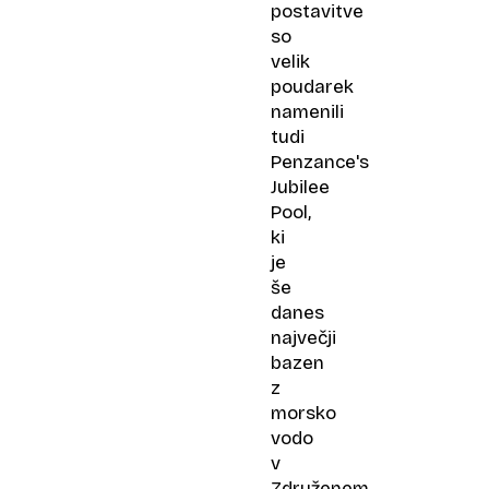
postavitve
so
velik
poudarek
namenili
tudi
Penzance's
Jubilee
Pool
,
ki
je
še
danes
največji
bazen
z
morsko
vodo
v
Združenem