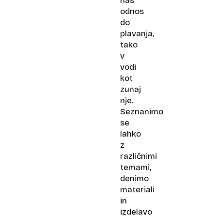
naš
odnos
do
plavanja,
tako
v
vodi
kot
zunaj
nje.
Seznanimo
se
lahko
z
različnimi
temami,
denimo
materiali
in
izdelavo