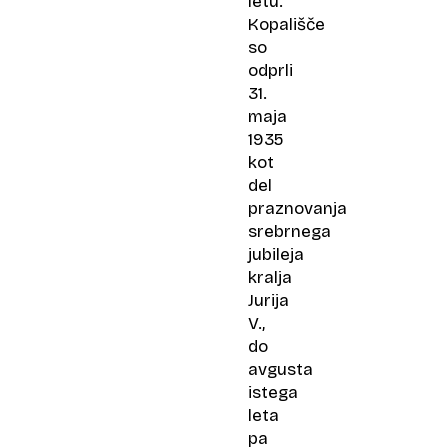
letu.
Kopališče
so
odprli
31.
maja
1935
kot
del
praznovanja
srebrnega
jubileja
kralja
Jurija
V.,
do
avgusta
istega
leta
pa