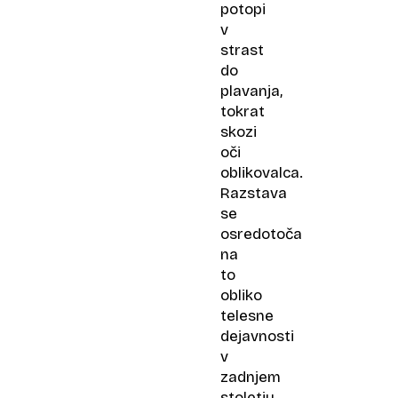
potopi
v
strast
do
plavanja,
tokrat
skozi
oči
oblikovalca.
Razstava
se
osredotoča
na
to
obliko
telesne
dejavnosti
v
zadnjem
stoletju