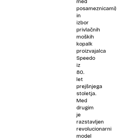
med
posameznicami)
in
izbor
privlačnih
moških
kopalk
proizvajalca
Speedo
iz
80.
let
prejšnjega
stoletja.
Med
drugim
je
razstavljen
revolucionarni
model