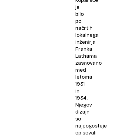
kopališče
je
bilo
po
načrtih
lokalnega
inženirja
Franka
Lathama
zasnovano
med
letoma
1931
in
1934.
Njegov
dizajn
so
najpogosteje
opisovali