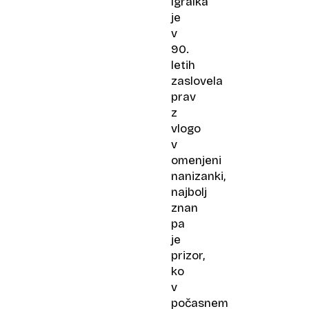
Igralka
je
v
90.
letih
zaslovela
prav
z
vlogo
v
omenjeni
nanizanki,
najbolj
znan
pa
je
prizor,
ko
v
počasnem