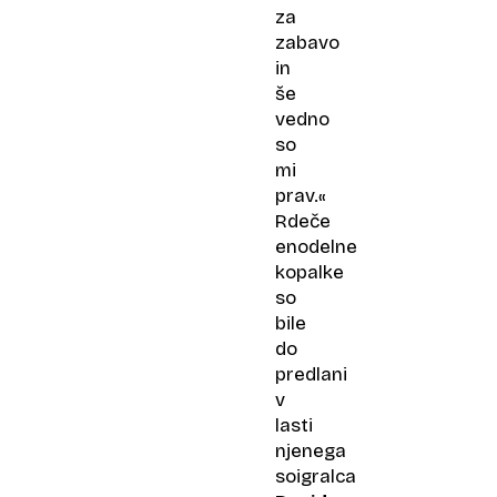
za
zabavo
in
še
vedno
so
mi
prav.«
Rdeče
enodelne
kopalke
so
bile
do
predlani
v
lasti
njenega
soigralca