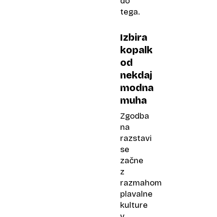
do
tega.
Izbira
kopalk
od
nekdaj
modna
muha
Zgodba
na
razstavi
se
začne
z
razmahom
plavalne
kulture
v