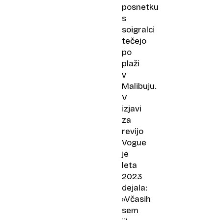
posnetku
s
soigralci
tečejo
po
plaži
v
Malibuju.
V
izjavi
za
revijo
Vogue
je
leta
2023
dejala:
»Včasih
sem