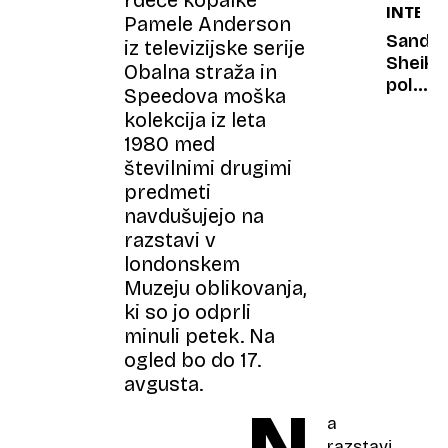
rdeče kopalke
INTERV
sosed
Pamele Anderson
je
Sandi
iz televizijske serije
verjet
Sheikh
Obalna straža in
ne
policis
Speedova moška
bo
na
kolekcija iz leta
vozil
motorj
1980 med
Vsaka
številnimi drugimi
smrtn
predmeti
žrtev
navdušujejo na
v
prome
razstavi v
je
londonskem
preveč
Muzeju oblikovanja,
ki so jo odprli
minuli petek. Na
ogled bo do 17.
avgusta.
N
a
razstavi