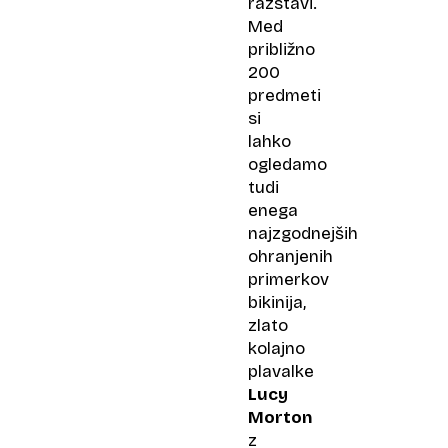
razstavi.
Med
približno
200
predmeti
si
lahko
ogledamo
tudi
enega
najzgodnejših
ohranjenih
primerkov
bikinija,
zlato
kolajno
plavalke
Lucy
Morton
z