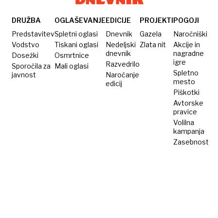
ob
princa
Jessica
prodaji
Harryja
Parker?
DRUŽBA
OGLAŠEVANJE
EDICIJE
PROJEKTI
POGOJI
Dončića
Predstavitev
Spletni oglasi
Dnevnik
Gazela
Naročniški
okrivil
Vodstvo
Tiskani oglasi
Nedeljski
Zlata nit
Akcije in
dnevnik
nagradne
Dosežki
Osmrtnice
Cubana
igre
Razvedrilo
Sporočila za
Mali oglasi
Spletno
javnost
Naročanje
mesto
edicij
Piškotki
Avtorske
pravice
Volilna
kampanja
Zasebnost