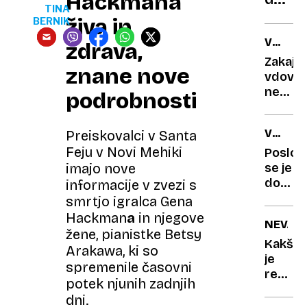
Hackmana
lahko
TINA
E.T.
gleda
živa in
BERNIK
vesol
porno
VSEVE
zdrava,
NEDA
Zakaj
znane nove
vdovci
ne
podrobnosti
dobijo
celotn
V
Preiskovalci v Santa
pokojn
SPOMI
Feju v Novi Mehiki
pokojn
Poslovi
se je
imajo nove
dolgol
informacije v zvezi s
novina
smrtjo igralca Gena
Matjaž
Hackman
a
in njegove
NEVAR
Kranje
žene, pianistke Betsy
Kakšn
Arakawa, ki so
je
spremenile časovni
resnič
potek njunih zadnjih
cena
dni.
debelo