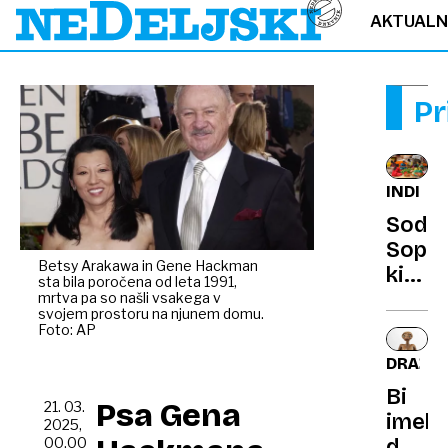
AKTUAL
Pr
INDIJA
Sodiš
Sopro
Betsy Arakawa in Gene Hackman
ki
sta bila poročena od leta 1991,
jo
mrtva pa so našli vsakega v
svojem prostoru na njunem domu.
je
Foto: AP
mož
DRAŽB
označ
Bi
za
Psa Gena
21. 03.
imeli
kruto,
2025,
doma
00.00