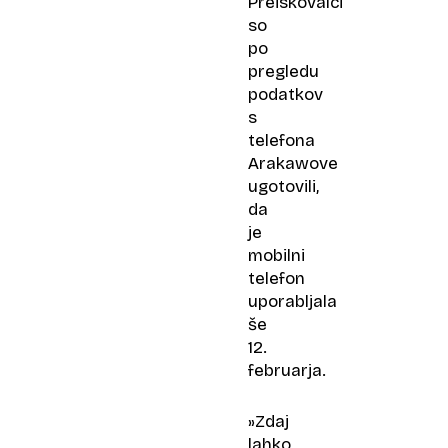
Preiskovalci
so
po
pregledu
podatkov
s
telefona
Arakawove
ugotovili,
da
je
mobilni
telefon
uporabljala
še
12.
februarja.
»Zdaj
lahko