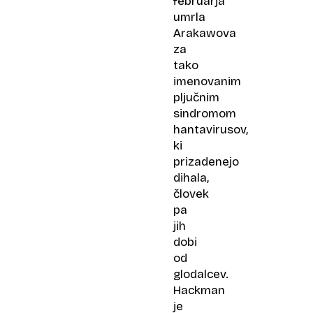
februarja
umrla
Arakawova
za
tako
imenovanim
pljučnim
sindromom
hantavirusov,
ki
prizadenejo
dihala,
človek
pa
jih
dobi
od
glodalcev.
Hackman
je