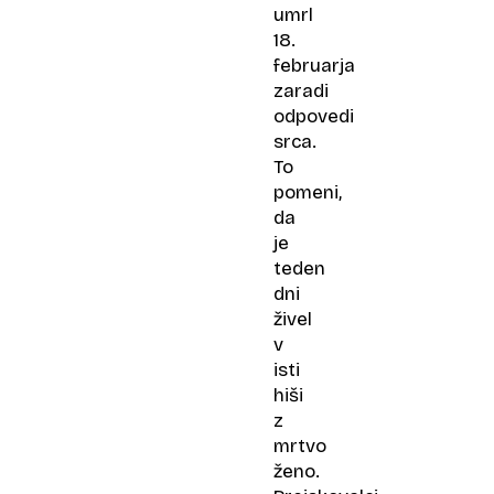
umrl
18.
februarja
zaradi
odpovedi
srca.
To
pomeni,
da
je
teden
dni
živel
v
isti
hiši
z
mrtvo
ženo.