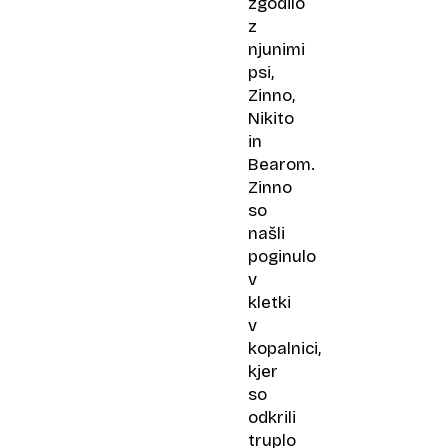
zgodilo
z
njunimi
psi,
Zinno,
Nikito
in
Bearom.
Zinno
so
našli
poginulo
v
kletki
v
kopalnici,
kjer
so
odkrili
truplo