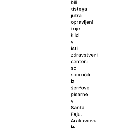
bili
tistega
jutra
opravljeni
trije
klici
v
isti
zdravstveni
center,«
so
sporočili
iz
šerifove
pisarne
v
Santa
Feju.
Arakawova
je