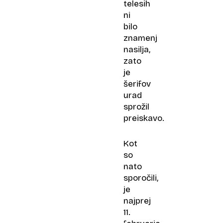
telesih
ni
bilo
znamenj
nasilja,
zato
je
šerifov
urad
sprožil
preiskavo.
Kot
so
nato
sporočili,
je
najprej
11.