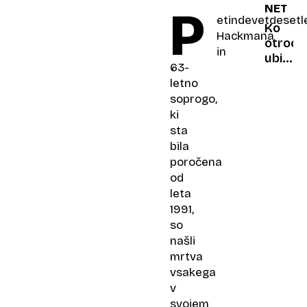
P
NETFLI
Zdravs
etindevetdesetl
posled
Ko
Hackmana
ki jih
otroci
in
pogos
ubijajo
63-
zanem
otroke
letno
nasilje,
soprogo,
spletn
ki
grožnj
sta
in
bila
adoles
poročena
od
leta
1991,
so
našli
mrtva
vsakega
v
svojem