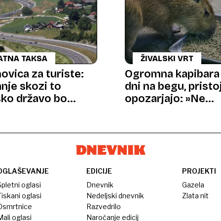
ATNA TAKSA
ŽIVALSKI VRT
ovica za turiste:
Ogromna kapibara 
nje skozi to
dni na begu, pristo
ko državo bo
opozarjajo: »Ne
še dražje
približujte se Samb
OGLAŠEVANJE
EDICIJE
PROJEKTI
pletni oglasi
Dnevnik
Gazela
iskani oglasi
Nedeljski dnevnik
Zlata nit
Osmrtnice
Razvedrilo
ali oglasi
Naročanje edicij