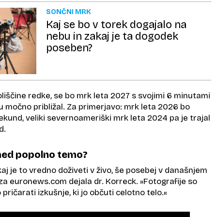
SONČNI MRK
Kaj se bo v torek dogajalo na
nebu in zakaj je ta dogodek
poseben?
liščine redke, se bo mrk leta 2027 s svojimi 6 minutami
 močno približal. Za primerjavo: mrk leta 2026 bo
sekund, veliki severnoameriški mrk leta 2024 pa je trajal
d.
 med popolno temo?
akaj je to vredno doživeti v živo, še posebej v današnjem
 za euronews.com dejala dr. Korreck. »Fotografije so
pričarati izkušnje, ki jo občuti celotno telo.«