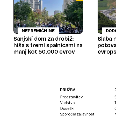
NEPREMIČNINE
DOD
Sanjski dom za drobiž:
Slaba n
hiša s tremi spalnicami za
potova
manj kot 50.000 evrov
evrops
kmalu 
DRUŽBA
Predstavitev
S
Vodstvo
T
Dosežki
Sporočila za javnost
M