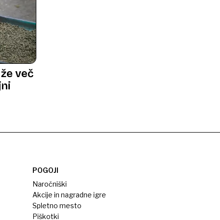
že več
jni
i«
POGOJI
Naročniški
Akcije in nagradne igre
Spletno mesto
Piškotki