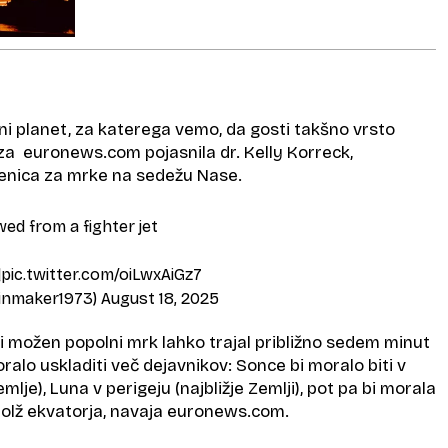
ini planet, za katerega vemo, da gosti takšno vrsto
za euronews.com pojasnila dr. Kelly Korreck,
nica za mrke na sedežu Nase.
wed from a fighter jet
]
pic.twitter.com/oiLwxAiGz7
inmaker1973)
August 18, 2025
ši možen popolni mrk lahko trajal približno sedem minut
moralo uskladiti več dejavnikov: Sonce bi moralo biti v
mlje), Luna v perigeju (najbližje Zemlji), pot pa bi morala
olž ekvatorja, navaja euronews.com.