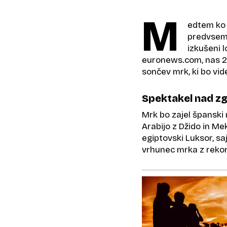
M
edtem ko 
predvsem z
izkušeni l
euronews.com, nas 2.
sončev mrk, ki bo vid
Spektakel nad z
Mrk bo zajel španski
Arabijo z Džido in Me
egiptovski Luksor, s
vrhunec mrka z rekor