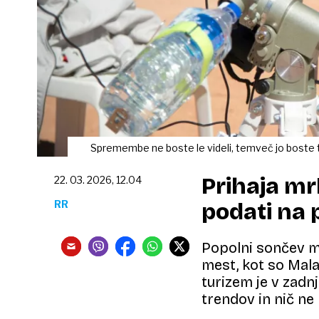
Spremembe ne boste le videli, temveč jo boste tu
Prihaja mrk
22. 03. 2026, 12.04
RR
podati na 
Popolni sončev mr
mest, kot so Mala
turizem je v zadnj
trendov in nič ne 