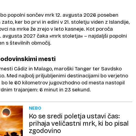
bo popolni sončev mrk 12. avgusta 2026 poseben
ato, ker bo prvi in edini v 21. stoletju viden z Islandije,
ovci na mrke že zrejo v leto kasneje. Kot poroča
 avgusta 2027 čaka »mrk stoletja« – najdaljši popolni
en s številnih območij.
godovinskimi mesti
 mesti Cádiz in Malago, maroški Tanger ter Savdsko
ko. Med najbolj priljubljenimi destinacijami bo verjetno
aj bo le 60 kilometrov jugovzhodno od mesta nastopil
dnim trajanjem: 6 minut in 23 sekund.
NEBO
Ko se sredi poletja ustavi čas:
prihaja veličastni mrk, ki bo pisal
zgodovino