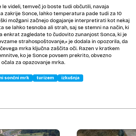
 videli, temveč jo boste tudi občutili, navaja
a zakrije Sonce, lahko temperatura pade tudi za 10
veški možgani začnejo dogajanje interpretirati kot nekaj
 se lahko tesnoba ali strah, saj se stemni na način, ki
a enkrat zagledate to čudovito zunanjost Sonca, ki je
evzame strahospoštovanje,« je dodala in opozorila, da
nčevega mrka ključna zaščita oči. Razen v kratkem
mnitve, ko je Sonce povsem prekrito, obvezno
 očala za opazovanje mrka.
ni sončni mrk
turizem
izkušnja