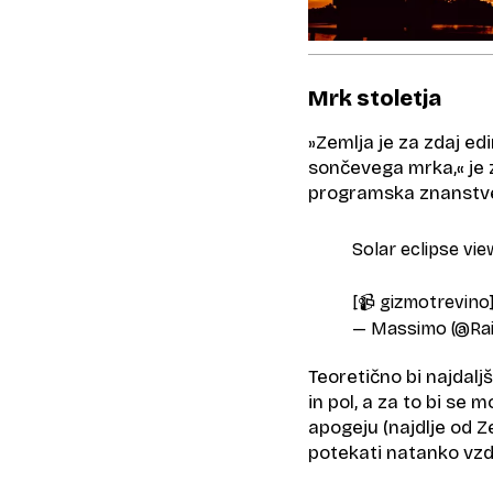
Mrk stoletja
»Zemlja je za zdaj ed
sončevega mrka,« je 
programska znanstve
Solar eclipse vie
[📹 gizmotrevino
— Massimo (@Ra
Teoretično bi najdalj
in pol, a za to bi se 
apogeju (najdlje od Ze
potekati natanko vzd