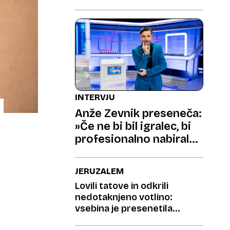
INTERVJU
Anže Zevnik preseneča:
»Če ne bi bil igralec, bi
profesionalno nabiral
gobe«
JERUZALEM
Lovili tatove in odkrili
nedotaknjeno votlino:
vsebina je presenetila
arheologe