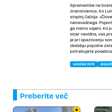
Spremembe ne boste le
znanstvenica. Ko Lun
stopinj Celzija. »Člo
nenavadnega. Pojavita
ga nismo vajeni. Ko p
sicer nevidna, vas pr
je pri opazovanju so
obdobju popolne zate
potrebujete posebna
sončev mrk
popol
Preberite več