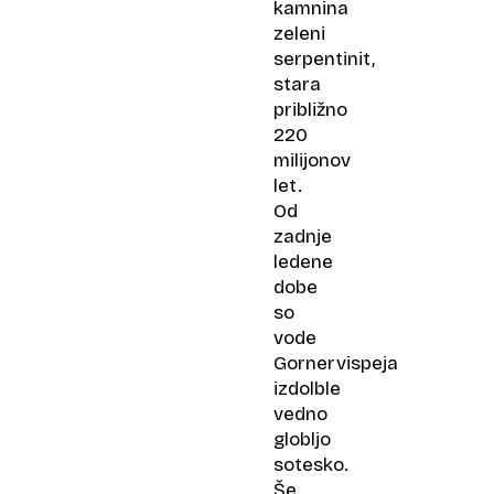
kamnina
zeleni
serpentinit,
stara
približno
220
milijonov
let.
Od
zadnje
ledene
dobe
so
vode
Gornervispeja
izdolble
vedno
globljo
sotesko.
Še