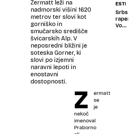
Zermatt leži na
ESTRA
nadmorski višini 1620
Srbski
metrov ter slovi kot
raper
gorniško in
Voyag
smučarsko središče
v
švicarskih Alp. V
težava
neposredni bližini je
zaradi
spora
soteska Gorner, ki
z
slovi po izjemni
Jeleno
naravni lepoti in
Karleu
enostavni
dostopnosti.
Z
ermatt
se
je
nekoč
imenoval
Praborno