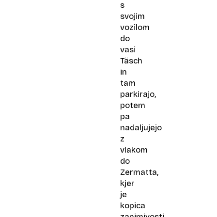
s
svojim
vozilom
do
vasi
Täsch
in
tam
parkirajo,
potem
pa
nadaljujejo
z
vlakom
do
Zermatta,
kjer
je
kopica
zanimivosti.