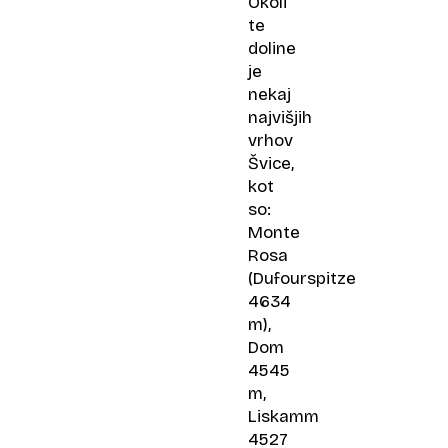
Okoli
te
doline
je
nekaj
najvišjih
vrhov
Švice,
kot
so:
Monte
Rosa
(Dufourspitze
4634
m),
Dom
4545
m,
Liskamm
4527