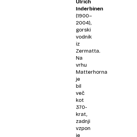
Ulrich
Inderbinen
(1900–
2004),
gorski
vodnik
iz
Zermatta.
Na
vrhu
Matterhorna
je
bil
več
kot
370-
krat,
zadnji
vzpon
je