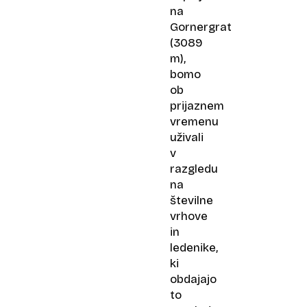
na
Gornergrat
(3089
m),
bomo
ob
prijaznem
vremenu
uživali
v
razgledu
na
številne
vrhove
in
ledenike,
ki
obdajajo
to