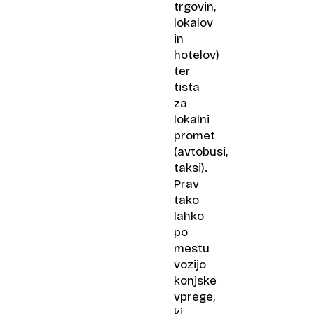
trgovin,
lokalov
in
hotelov)
ter
tista
za
lokalni
promet
(avtobusi,
taksi).
Prav
tako
lahko
po
mestu
vozijo
konjske
vprege,
ki