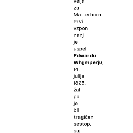
velja
za
Matterhorn.
Prvi
vzpon
nanj
je
uspel
Edwardu
Whymperju
,
14.
julija
1865,
žal
pa
je
bil
tragičen
sestop,
saj