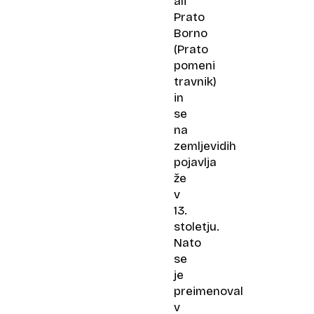
ali
Prato
Borno
(Prato
pomeni
travnik)
in
se
na
zemljevidih
pojavlja
že
v
13.
stoletju.
Nato
se
je
preimenoval
v