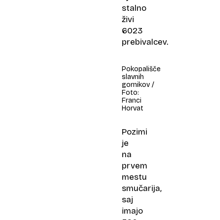
stalno
živi
6023
prebivalcev.
Pokopališče
slavnih
gornikov /
Foto:
Franci
Horvat
Pozimi
je
na
prvem
mestu
smučarija,
saj
imajo