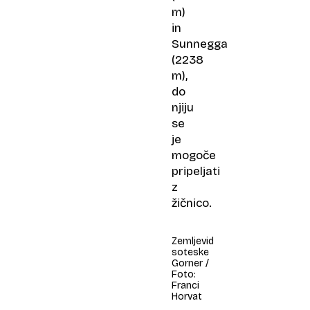
m)
in
Sunnegga
(2238
m),
do
njiju
se
je
mogoče
pripeljati
z
žičnico.
Zemljevid
soteske
Gorner /
Foto:
Franci
Horvat