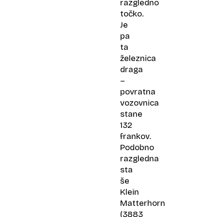
razgledno
točko.
Je
pa
ta
železnica
draga
–
povratna
vozovnica
stane
132
frankov.
Podobno
razgledna
sta
še
Klein
Matterhorn
(3883