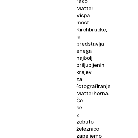
reko
Matter
Vispa
most
Kirchbrücke,
ki
predstavlja
enega
najbolj
priljubljenih
krajev
za
fotografiranje
Matterhorna.
Če
se
z
zobato
železnico
zapeljemo