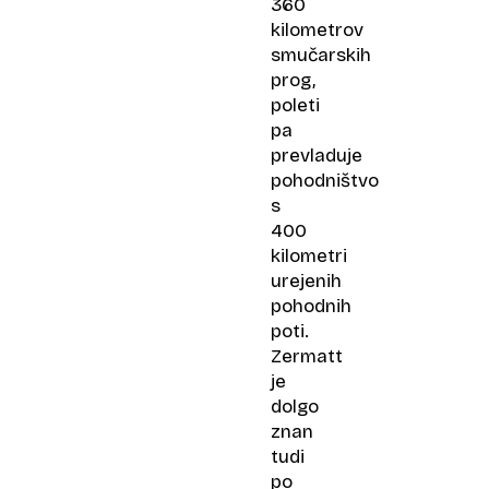
360
kilometrov
smučarskih
prog,
poleti
pa
prevladuje
pohodništvo
s
400
kilometri
urejenih
pohodnih
poti.
Zermatt
je
dolgo
znan
tudi
po