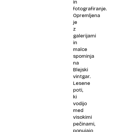
in
fotografiranje.
Opremljena
je
z
galerijami
in
malce
spominja
na
Blejski
vintgar.
Lesene
poti,
ki
vodijo
med
visokimi
pečinami,
ponujajo