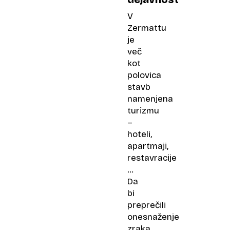
V
Zermattu
je
več
kot
polovica
stavb
namenjena
turizmu
–
hoteli,
apartmaji,
restavracije
…
Da
bi
preprečili
onesnaženje
zraka,