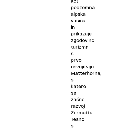
kot
podzemna
alpska
vasica
in
prikazuje
zgodovino
turizma
s
prvo
osvojitvijo
Matterhorna,
s
katero
se
začne
razvoj
Zermatta.
Tesno
s