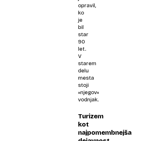
opravil,
ko
je
bil
star
90
let.
V
starem
delu
mesta
stoji
»njegov«
vodnjak.
Turizem
kot
najpomembnejša
dejavnost