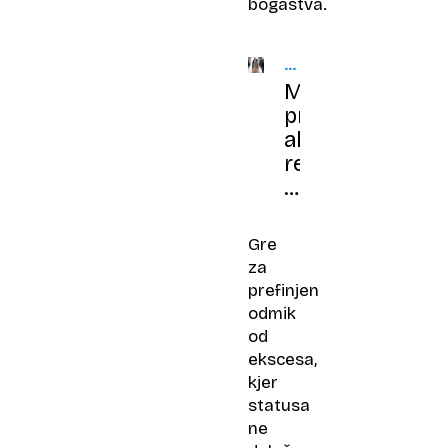
bogastva.
REŠITE
KVIZ
Modni
preizkus:
ali
res
ločite
med
pregrešno
Gre
dragim
za
in
prefinjen
sumljivo
odmik
poceni?
od
ekscesa,
kjer
statusa
ne