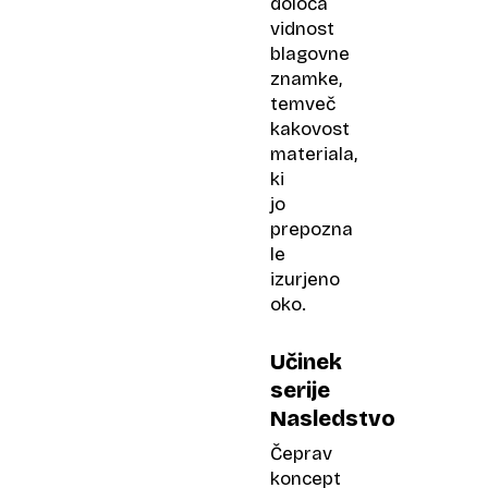
določa
vidnost
blagovne
znamke,
temveč
kakovost
materiala,
ki
jo
prepozna
le
izurjeno
oko.
Učinek
serije
Nasledstvo
Čeprav
koncept