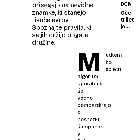
DOMIŠL
prisegajo na nevidne
najema
znamke, ki stanejo
»lepe
Oče
fante«,
tisoče evrov.
triletn
ki
je
Spoznajte pravila, ki
poskrb
njene
se jih držijo bogate
za
zgodb
družine.
robčke
spreme
M
v
edtem
uspešn
ko
ob
spletni
katerih
algoritmi
odrasli
uporabnike
zajoče
še
vedno
bombardirajo
s
posnetki
šampanjca
v