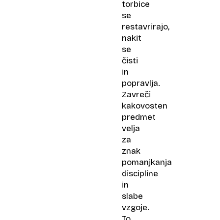
torbice
se
restavrirajo,
nakit
se
čisti
in
popravlja.
Zavreči
kakovosten
predmet
velja
za
znak
pomanjkanja
discipline
in
slabe
vzgoje.
To