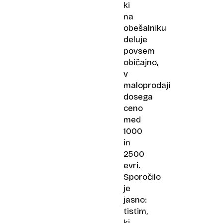
ki
na
obešalniku
deluje
povsem
običajno,
v
maloprodaji
dosega
ceno
med
1000
in
2500
evri.
Sporočilo
je
jasno:
tistim,
ki