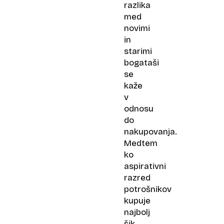
razlika
med
novimi
in
starimi
bogataši
se
kaže
v
odnosu
do
nakupovanja.
Medtem
ko
aspirativni
razred
potrošnikov
kupuje
najbolj
šik