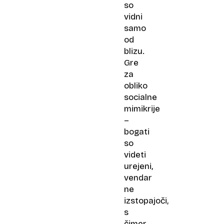
so
vidni
samo
od
blizu.
Gre
za
obliko
socialne
mimikrije
–
bogati
so
videti
urejeni,
vendar
ne
izstopajoči,
s
čimer