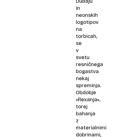
Dubaju
in
neonskih
logotipov
na
torbicah,
se
v
svetu
resničnega
bogastva
nekaj
spreminja.
Obdobje
»flexanja«,
torej
bahanja
z
materialnimi
dobrinami,