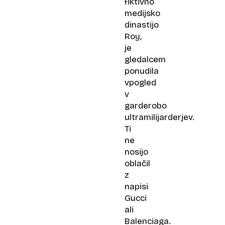
fiktivno
medijsko
dinastijo
Roy,
je
gledalcem
ponudila
vpogled
v
garderobo
ultramilijarderjev.
Ti
ne
nosijo
oblačil
z
napisi
Gucci
ali
Balenciaga.