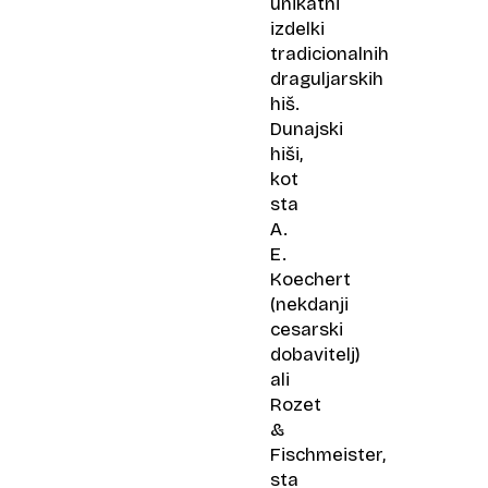
unikatni
izdelki
tradicionalnih
draguljarskih
hiš.
Dunajski
hiši,
kot
sta
A.
E.
Koechert
(nekdanji
cesarski
dobavitelj)
ali
Rozet
&
Fischmeister,
sta