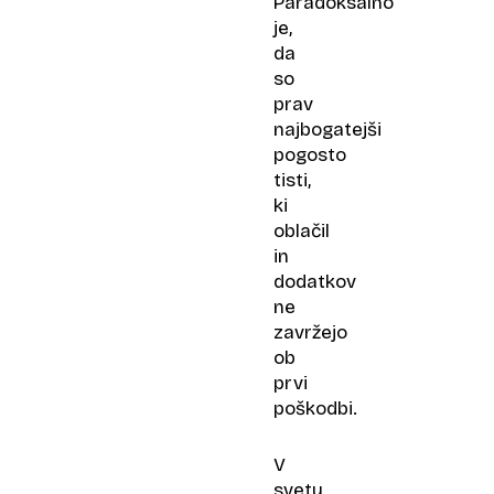
Paradoksalno
je,
da
so
prav
najbogatejši
pogosto
tisti,
ki
oblačil
in
dodatkov
ne
zavržejo
ob
prvi
poškodbi.
V
svetu