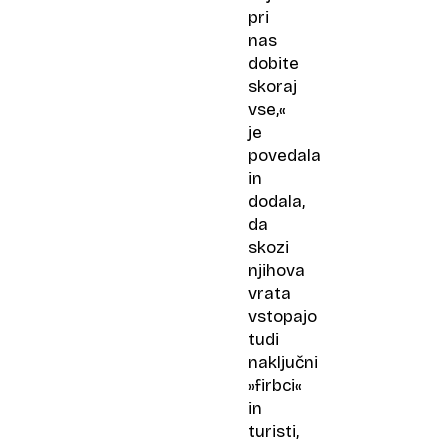
pri
nas
dobite
skoraj
vse,«
je
povedala
in
dodala,
da
skozi
njihova
vrata
vstopajo
tudi
naključni
»firbci«
in
turisti,