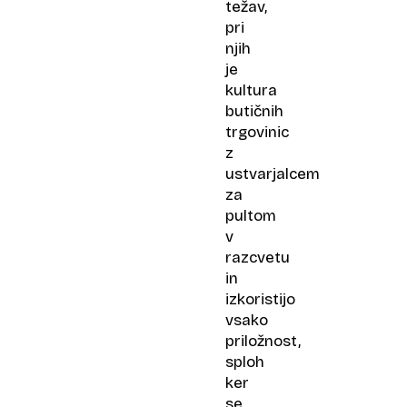
težav,
pri
njih
je
kultura
butičnih
trgovinic
z
ustvarjalcem
za
pultom
v
razcvetu
in
izkoristijo
vsako
priložnost,
sploh
ker
se