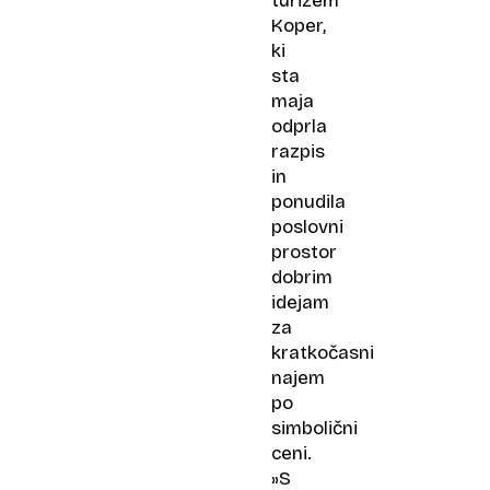
turizem
Koper,
ki
sta
maja
odprla
razpis
in
ponudila
poslovni
prostor
dobrim
idejam
za
kratkočasni
najem
po
simbolični
ceni.
»S