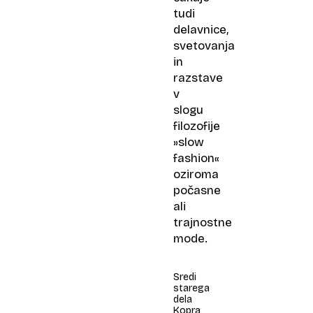
tudi
delavnice,
svetovanja
in
razstave
v
slogu
filozofije
»slow
fashion«
oziroma
počasne
ali
trajnostne
mode.
Sredi
starega
dela
Kopra,