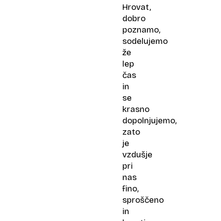
Hrovat,
dobro
poznamo,
sodelujemo
že
lep
čas
in
se
krasno
dopolnjujemo,
zato
je
vzdušje
pri
nas
fino,
sproščeno
in