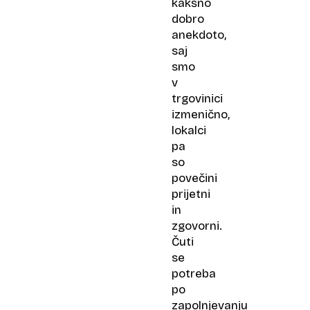
kakšno
dobro
anekdoto,
saj
smo
v
trgovinici
izmenično,
lokalci
pa
so
povečini
prijetni
in
zgovorni.
Čuti
se
potreba
po
zapolnjevanju