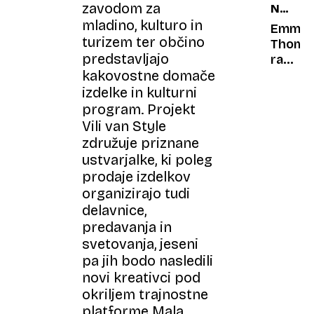
zavodom za
NA
žig
mladino, kulturo in
DAN
na
Emma
LOČITV
turizem ter občino
najvišji
Thomp
predstavljajo
točki
razkrila
najvišj
kako
kakovostne domače
gore
jo je
izdelke in kulturni
Trump
program. Projekt
pred
Vili van Style
Melani
združuje priznane
vabil
ustvarjalke, ki poleg
na
prodaje izdelkov
zmene
organizirajo tudi
delavnice,
predavanja in
svetovanja, jeseni
pa jih bodo nasledili
novi kreativci pod
okriljem trajnostne
platforme Mala.