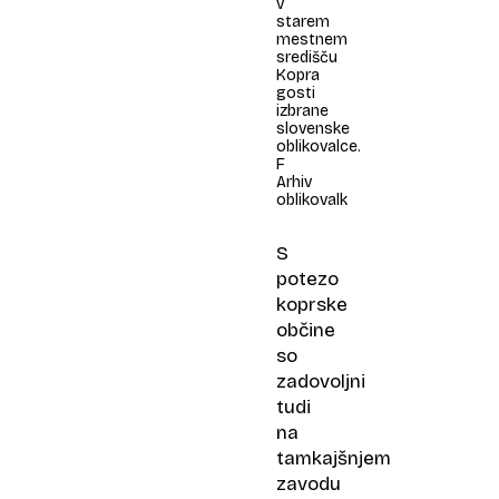
v
starem
mestnem
središču
Kopra
gosti
izbrane
slovenske
oblikovalce.
F
Arhiv
oblikovalk
S
potezo
koprske
občine
so
zadovoljni
tudi
na
tamkajšnjem
zavodu