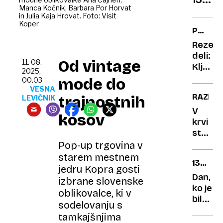
česar
Manca Kočnik, Barbara Por Horvat
Srce
se
in Julia Kaja Hrovat. Foto: Visit
avtom
loti
Koper
POPRAV
kot
VOZILA
Rezerv
tehno
deli:
prese
Od vintage
11. 08.
Ključn
2025,
izbira
mode do
00.03
prever
VESNA
RAZISK
trajnostnih
LEVIČNIK
dobavit
in
V
kosov
znamk
krvi
stolet
shranj
Pop-up trgovina v
skrivno
starem mestnem
130
dolgož
jedru Kopra gosti
LET
Dan,
izbrane slovenske
ALJAŽE
ko je
oblikovalce, ki v
STOLP
bil
sodelovanju s
odtisn
tamkajšnjima
poštni