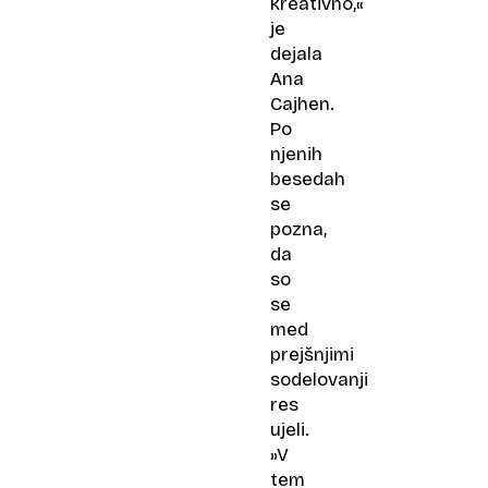
kreativno,«
je
dejala
Ana
Cajhen.
Po
njenih
besedah
se
pozna,
da
so
se
med
prejšnjimi
sodelovanji
res
ujeli.
»V
tem