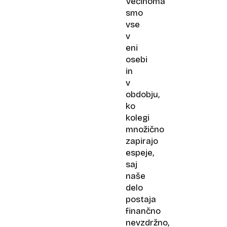
Večinoma
smo
vse
v
eni
osebi
in
v
obdobju,
ko
kolegi
množično
zapirajo
espeje,
saj
naše
delo
postaja
finančno
nevzdržno,