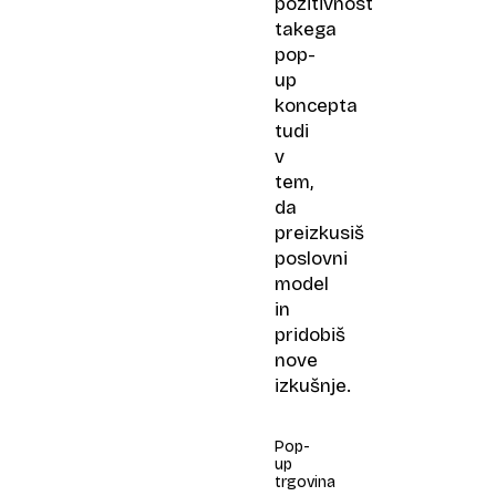
pozitivnost
takega
pop-
up
koncepta
tudi
v
tem,
da
preizkusiš
poslovni
model
in
pridobiš
nove
izkušnje.
Pop-
up
trgovina