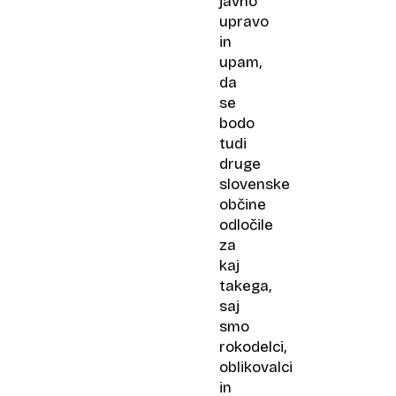
javno
upravo
in
upam,
da
se
bodo
tudi
druge
slovenske
občine
odločile
za
kaj
takega,
saj
smo
rokodelci,
oblikovalci
in