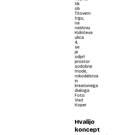
tik
ob
Titovem
trgu,
na
naslovu
Kidričeva
ulica
4,
se
je
odprl
prostor
sodobne
mode,
rokodelstva
in
kreativnega
dialoga.
Foto:
Visit
Koper
Hvalijo
koncept