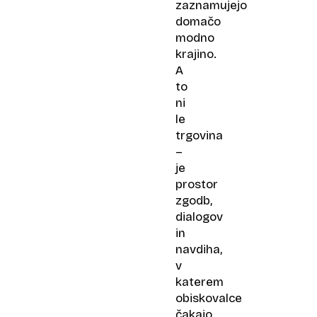
zaznamujejo
domačo
modno
krajino.
A
to
ni
le
trgovina
–
je
prostor
zgodb,
dialogov
in
navdiha,
v
katerem
obiskovalce
čakajo