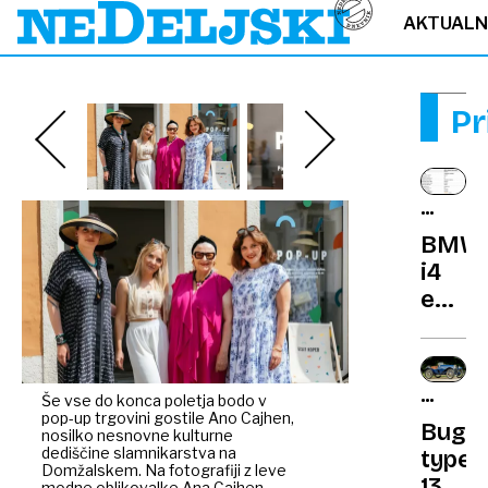
AKTUAL
Pr
KRATKI
TEST
BMW
i4
eDriv
gran
coupe
Odličn
PORTR
Še vse do konca poletja bodo v
ki
pop-up trgovini gostile Ano Cajhen,
VOZILA
Bugat
obvla
nosilko nesnovne kulturne
dediščine slamnikarstva na
type
vse,
Domžalskem. Na fotografiji z leve
13:
modne oblikovalke Ana Cajhen,