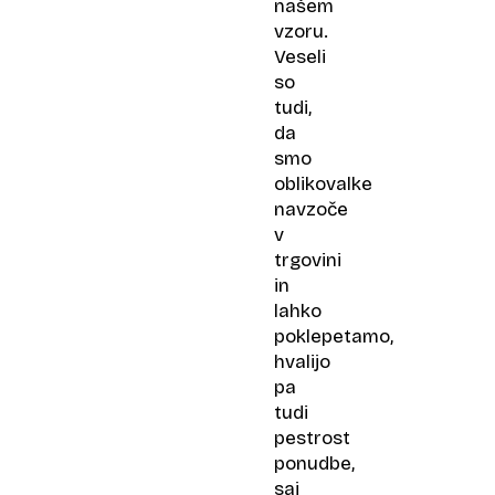
našem
vzoru.
Veseli
so
tudi,
da
smo
oblikovalke
navzoče
v
trgovini
in
lahko
poklepetamo,
hvalijo
pa
tudi
pestrost
ponudbe,
saj