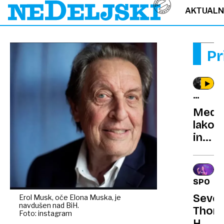
AKTUAL
Pr
ZGODO
V
Med
FILMU
lakot
in
burle
sto
let
SPORO
brezč
Sever
Erol Musk, oče Elona Muska, je
komed
navdušen nad BiH.
Thom
Foto: instagram
Hrva