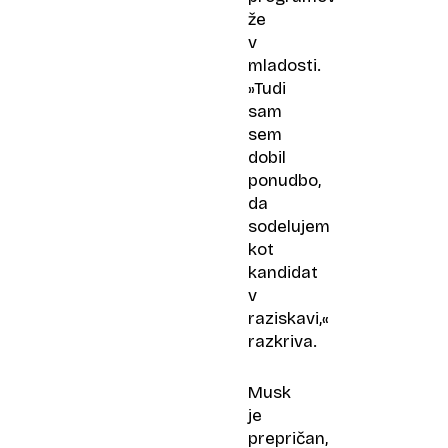
že
v
mladosti.
»Tudi
sam
sem
dobil
ponudbo,
da
sodelujem
kot
kandidat
v
raziskavi,«
razkriva.
Musk
je
prepričan,