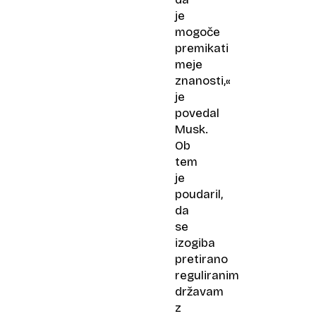
je
mogoče
premikati
meje
znanosti,«
je
povedal
Musk.
Ob
tem
je
poudaril,
da
se
izogiba
pretirano
reguliranim
državam
z