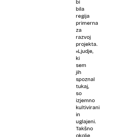
bi
bila
regija
primerna
za
razvoj
projekta.
»Ljudje,
ki
sem
jih
spoznal
tukaj,
so
izjemno
kultivirani
in
uglajeni.
Takšno
okolje