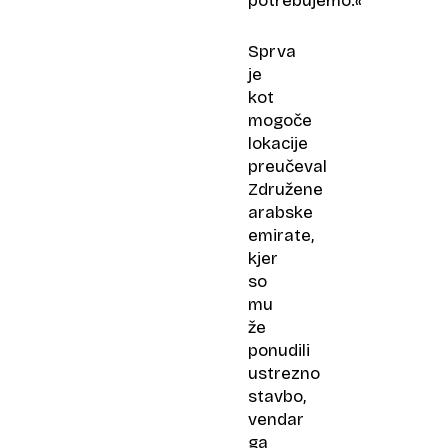
potrebujemo.«
Sprva
je
kot
mogoče
lokacije
preučeval
Združene
arabske
emirate,
kjer
so
mu
že
ponudili
ustrezno
stavbo,
vendar
ga