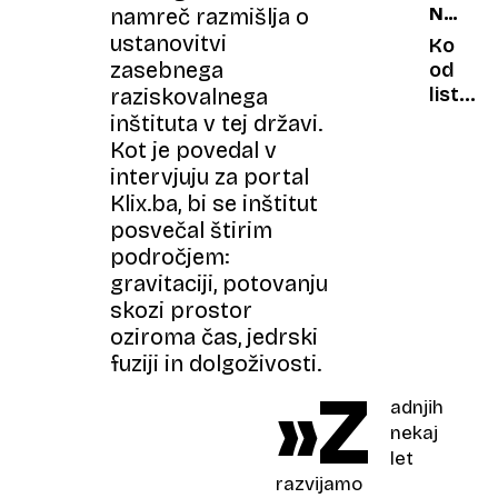
namreč razmišlja o
NEPOVA
ko
GOSTJE
ustanovitvi
sije
Ko
zasebnega
sonce?
od
listov
raziskovalnega
ostane
inštituta v tej državi.
samo
Kot je povedal v
okostje
intervjuju za portal
poznat
Klix.ba, bi se inštitut
invaziv
posvečal štirim
ki
področjem:
povzro
gravitaciji, potovanju
milijon
skozi prostor
škodo?
oziroma čas, jedrski
fuziji in dolgoživosti.
»Z
adnjih
nekaj
let
razvijamo