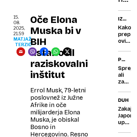
se
ne
Oče Elona
15.
IZPOLN
ljubi
08.
ŽIVLJEN
Kako
Muska bi v
2025,
z
2.
21.59
prepoz
droni
BIH
DEL
MATJAŽ
ovire
na
TERZIČ
na
ustanovil
nebu
poti
PRAVNI
raziskovalni
do
SVETUJ
izpolni
Sprejet
inštitut
ali
zavrnit
Navodi
Errol Musk, 79-letni
za
poslovnež iz Južne
DUHOV
hladiln
Afrike in oče
v
Zakaj
milijarderja Elona
tujem
Japonc
Muska, je obiskal
jeziku
uporabl
Bosno in
dežnik
Hercegovino. Resno
tudi