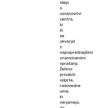
idejo
o
ustanovitvi
centra,
ki
bi
se
ukvarjal
z
najnaprednejšimi
znanstvenimi
vprašanji.
Želimo
privabiti
odprte,
radovedne
ume,
ki
verjamejo,
da