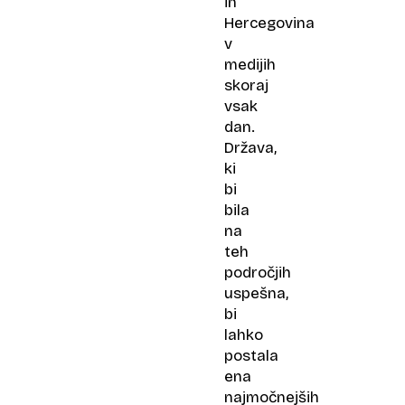
in
Hercegovina
v
medijih
skoraj
vsak
dan.
Država,
ki
bi
bila
na
teh
področjih
uspešna,
bi
lahko
postala
ena
najmočnejših