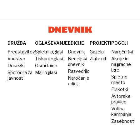
gugalnice
v
“najbolj
in
Dubrovniku
kul
tožil
našteli
airbnb
občino
le 40
na
za 1,2
turistov
svetu”
milijona
raj za
DRUŽBA
OGLAŠEVANJE
EDICIJE
PROJEKTI
POGOJI
evrov
turiste,
Predstavitev
Spletni oglasi
Dnevnik
Gazela
Naročniški
a
Vodstvo
Tiskani oglasi
Nedeljski
Zlata nit
Akcije in
dnevnik
nagradne
Dosežki
Osmrtnice
nočna
igre
Razvedrilo
Sporočila za
Mali oglasi
mora
Spletno
javnost
Naročanje
za
mesto
edicij
Piškotki
sosede
Avtorske
pravice
Volilna
kampanja
Zasebnost