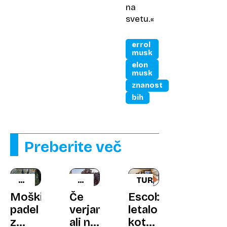
na
svetu.«
errol
musk
elon
musk
znanost
bih
Preberite več
ŽELEL
NEDELJSKI
TURIZEM
JE
PRED
Moški
Če
Escobarjevo
PREVEČ
30
padel
verjamete
letalo
LETI
z
ali ne,
kot