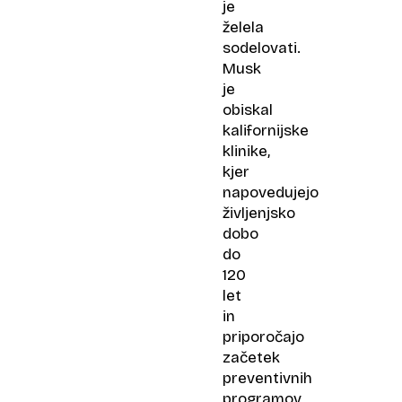
je
želela
sodelovati.
Musk
je
obiskal
kalifornijske
klinike,
kjer
napovedujejo
življenjsko
dobo
do
120
let
in
priporočajo
začetek
preventivnih
programov