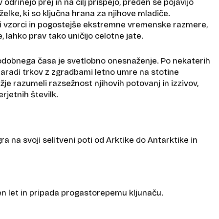
v odrinejo prej in na cilj prispejo, preden se pojavijo
želke, ki so ključna hrana za njihove mladiče.
i vzorci in pogostejše ekstremne vremenske razmere,
, lahko prav tako uničijo celotne jate.
odobnega časa je svetlobno onesnaženje. Po nekaterih
radi trkov z zgradbami letno umre na stotine
lažje razumeli razsežnost njihovih potovanj in izzivov,
rjetnih številk.
a na svoji selitveni poti od Arktike do Antarktike in
jen let in pripada progastorepemu kljunaču.