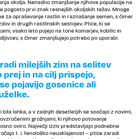
nja okolja. Nenadno zmanjšanje njihove populacije na
 pogosto prvi znak resnejših okoljskih težav. Mnoge
čne za opraševanje rastlin in raznašanje semen, s čimer
ov in drugih rastlinskih sestojev. Ptice, ki se
kami, vsako leto pojejo na tone komarjev, kobilic in
dljivcev, s čimer zmanjšujejo potrebo po uporabi
radi milejših zim na selitev
 prej in na cilj prispejo,
se pojavijo gosenice ali
uželke.
ni bila lahka, a v zadnjih desetletjih se soočajo z novimi,
vzročenimi grožnjami, ki njihovo potovanje
sno oviro. Največji izziv predstavljajo podnebne
ajo t. i. fenološko neusklajenost – ptice zaradi