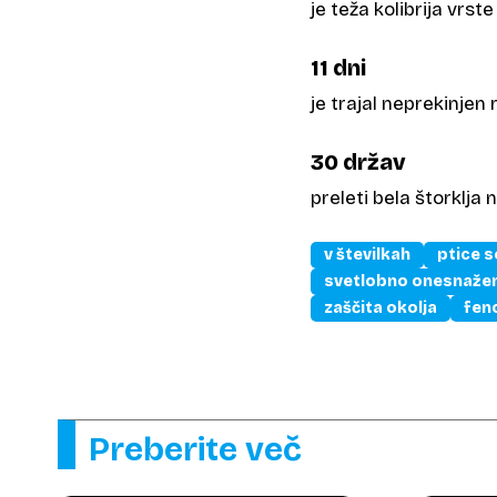
je teža kolibrija vrst
11 dni
je trajal neprekinjen
30 držav
preleti bela štorklja n
v številkah
ptice s
svetlobno onesnaže
zaščita okolja
fen
Preberite več