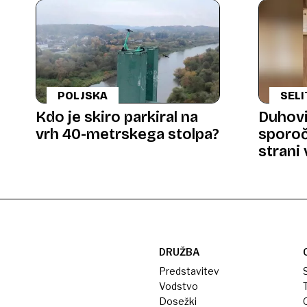
POLJSKA
SELI
Kdo je skiro parkiral na
Duhovi
vrh 40-metrskega stolpa?
sporoč
strani
lastni
DRUŽBA
Predstavitev
S
Vodstvo
T
Dosežki