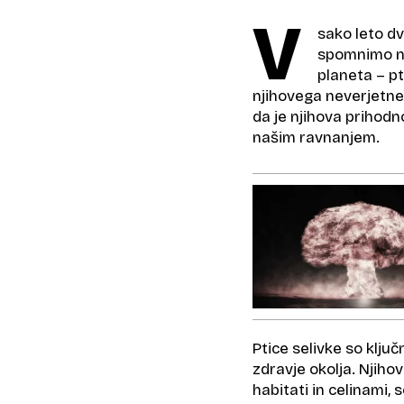
V
sako leto dv
spomnimo na 
planeta – p
njihovega neverjetn
da je njihova prihod
našim ravnanjem.
Ptice selivke so klju
zdravje okolja. Njiho
habitati in celinami, 