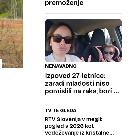
premoženje
NENAVADNO
Izpoved 27-letnice:
zaradi mladosti niso
pomislili na raka, bori se
za življenje
TV TE GLEDA
RTV Slovenija v megli:
pogled v 2026 kot
vedeževanje iz kristalne