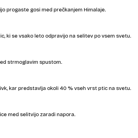
letijo progaste gosi med prečkanjem Himalaje.
ic, ki se vsako leto odpravijo na selitev po vsem svetu.
med strmoglavim spustom.
livk, kar predstavlja okoli 40 % vseh vrst ptic na svetu.
tice med selitvijo zaradi napora.