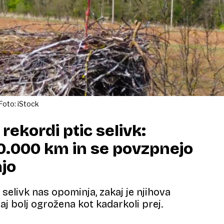
 Foto: iStock
rekordi ptic selivk:
90.000 km in se povzpnejo
jo
 selivk nas opominja, zakaj je njihova
aj bolj ogrožena kot kadarkoli prej.