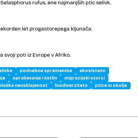
e Selasphorus rufus, ene najmanjših ptic selivk.
 rekorden let progastorepega kljunača.
a svoji poti iz Evrope v Afriko.
elivke
podnebne spremembe
ekosistemi
nje
opraševanje rastlin
migracijski vzorci
ološka neusklajenost
biodiverziteta
ptice in okolje