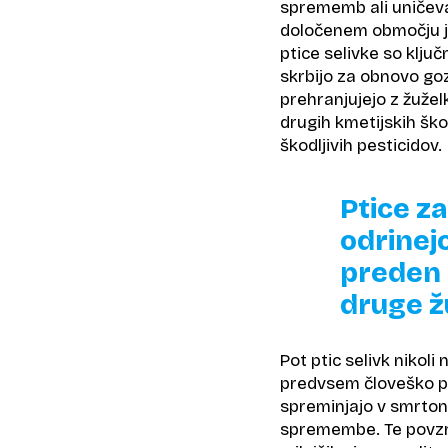
sprememb ali uničeva
določenem območju je
ptice selivke so klju
skrbijo za obnovo gozd
prehranjujejo z žužel
drugih kmetijskih ško
škodljivih pesticidov.
Ptice za
odrinejo
preden 
druge ž
Pot ptic selivk nikoli 
predvsem človeško po
spreminjajo v smrtono
spremembe. Te povzroč