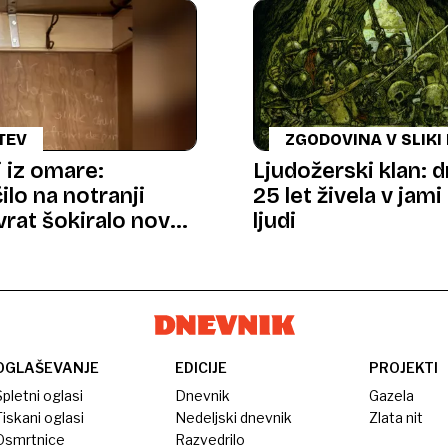
TEV
ZGODOVINA V SLIKI 
BESEDI
 iz omare:
Ljudožerski klan: d
ilo na notranji
25 let živela v jami 
 vrat šokiralo novo
ljudi
co
OGLAŠEVANJE
EDICIJE
PROJEKTI
pletni oglasi
Dnevnik
Gazela
iskani oglasi
Nedeljski dnevnik
Zlata nit
Osmrtnice
Razvedrilo