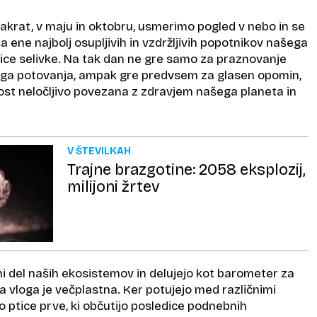
akrat, v maju in oktobru, usmerimo pogled v nebo in se
ene najbolj osupljivih in vzdržljivih popotnikov našega
tice selivke. Na tak dan ne gre samo za praznovanje
ega potovanja, ampak gre predvsem za glasen opomin,
nost neločljivo povezana z zdravjem našega planeta in
V ŠTEVILKAH
Trajne brazgotine: 2058 eksplozij,
milijoni žrtev
čni del naših ekosistemov in delujejo kot barometer za
va vloga je večplastna. Ker potujejo med različnimi
so ptice prve, ki občutijo posledice podnebnih