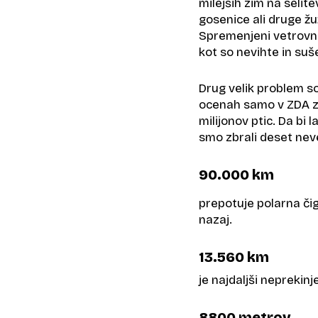
milejših zim na selite
gosenice ali druge žu
Spremenjeni vetrovn
kot so nevihte in suše
Drug velik problem s
ocenah samo v ZDA za
milijonov ptic. Da bi 
smo zbrali deset neve
90.000 km
prepotuje polarna čigr
nazaj.
13.560 km
je najdaljši neprekin
8800 metrov