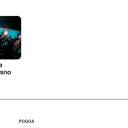
a
ksno
POGOJI