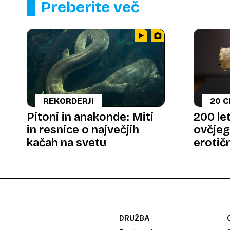
Preberite več
REKORDERJI
20 
Pitoni in anakonde: Miti
200 le
in resnice o največjih
ovčjeg
kačah na svetu
erotič
Amste
DRUŽBA