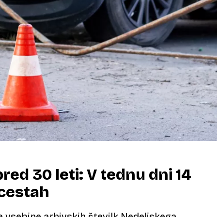
red 30 leti: V tednu dni 14
 cestah
 vsebine arhivskih številk Nedeljskega