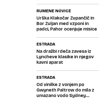
RUMENE NOVICE
Urška Klakočar Zupančič in
Bor Zuljan med vzponi in
padci, Pahor ocenjuje misice
ESTRADA
Na dražbi rdeča zavesa iz
Lyncheve klasike in njegov
kavni aparat
ESTRADA
Od vinilke z vonjem po
Gwyneth Paltrow do mila z
umazano vodo Sydney
Sweeney