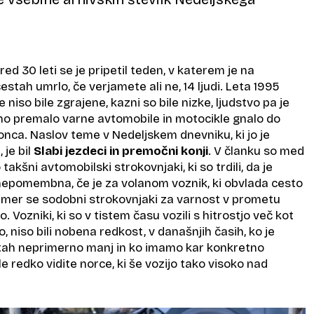
ed 30 leti se je pripetil teden, v katerem je na
estah umrlo, če verjamete ali ne, 14 ljudi. Leta 1995
 niso bile zgrajene, kazni so bile nizke, ljudstvo pa je
tno premalo varne avtomobile in motocikle gnalo do
onca. Naslov teme v Nedeljskem dnevniku, ki jo je
m
, je bil
Slabi jezdeci in premočni konji
. V članku so med
 takšni avtomobilski strokovnjaki, ki so trdili, da je
nepomembna, če je za volanom voznik, ki obvlada cesto
čimer se sodobni strokovnjaki za varnost v prometu
. Vozniki, ki so v tistem času vozili s hitrostjo več kot
, niso bili nobena redkost, v današnjih časih, ko je
tah neprimerno manj in ko imamo kar konkretno
e redko vidite norce, ki še vozijo tako visoko nad