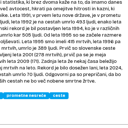
i statistika, ki brez dvoma kaže na to, da imamo danes
 več avtocest, hkrati pa omejitve hitrosti in kazni, ki
ike. Leta 1991, v prvem letu nove države, je v prometu
 ljudi, leta 1992 je na cestah umrlo 493 ljudi, enako leta
ki rekord je bil postavljen leta 1994, ko je v različnih
mrlo kar 505 ljudi. Od leta 1995 so se začele razmere
ljševati. Leta 1995 smo imeli 415 mrtvih, leta 1996 pa
 mrtvih, umrlo je 389 ljudi. Prvič so slovenske ceste
ljenj leta 2001 (278 mrtvih), prvič pa se je meja
ih leta 2009 (171). Zadnja leta že nekaj časa beležijo
j mrtvih na leto. Rekord je bilo dosežen lani, leta 2024,
estah umrlo 70 ljudi. Odgovorni pa so prepričani, da bo
naših cestah ne bo več nobene smrtne žrtve.
prometne nesreče
ceste