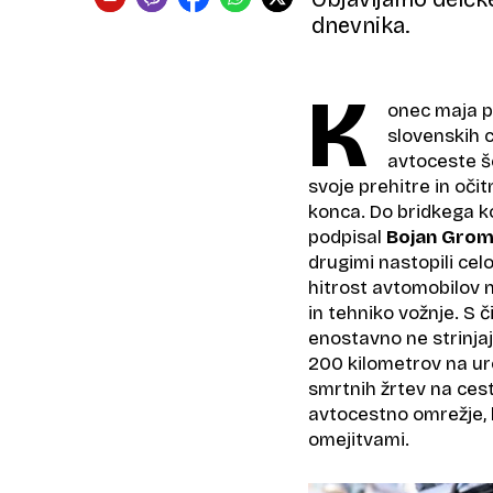
dnevnika.
K
onec maja pr
slovenskih c
avtoceste še
svoje prehitre in oči
konca. Do bridkega k
podpisal
Bojan Gro
drugimi nastopili celo
hitrost avtomobilov 
in tehniko vožnje. S 
enostavno ne strinjajo
200 kilometrov na uro
smrtnih žrtev na ces
avtocestno omrežje, l
omejitvami.