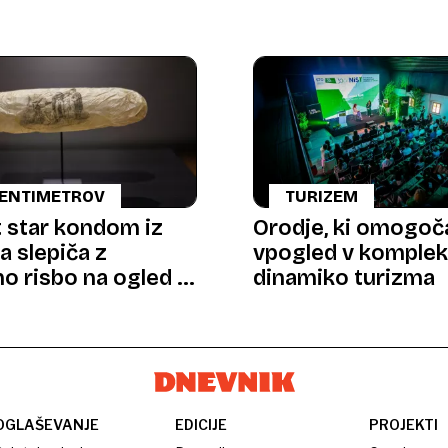
CENTIMETROV
TURIZEM
t star kondom iz
Orodje, ki omogoč
a slepiča z
vpogled v komple
no risbo na ogled v
dinamiko turizma
rdamu
OGLAŠEVANJE
EDICIJE
PROJEKTI