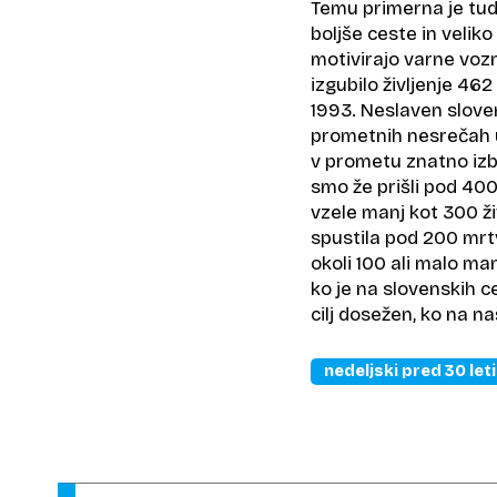
Temu primerna je tud
boljše ceste in veliko
motivirajo varne vozn
izgubilo življenje 462
1993. Neslaven slovens
prometnih nesrečah u
v prometu znatno izbo
smo že prišli pod 400
vzele manj kot 300 živ
spustila pod 200 mrtv
okoli 100 ali malo man
ko je na slovenskih c
cilj dosežen, ko na 
nedeljski pred 30 leti