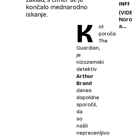
INFRA
indukci
končalo mednarodno
ploščo
(VIDEO
iskanje.
– jih
Noro,
K
delate
a
ot
tudi
resnič
poroča
vi?
vzpon
The
na
Guardian,
goro
je
kar
nizozemski
po
detektiv
900
Arthur
metro
Brand
dolgih
danes
tekoči
dopoldne
stopni
sporočil,
da
so
našli
neprecenljivo