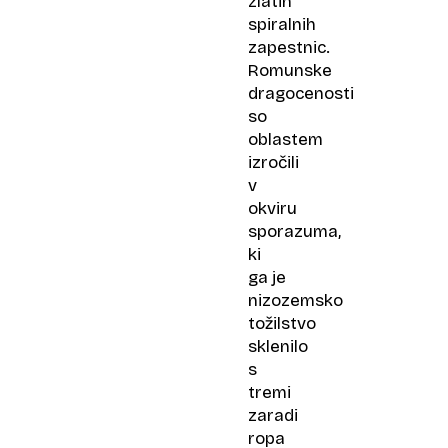
zlatih
spiralnih
zapestnic.
Romunske
dragocenosti
so
oblastem
izročili
v
okviru
sporazuma,
ki
ga je
nizozemsko
tožilstvo
sklenilo
s
tremi
zaradi
ropa