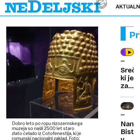
AKTUAL
Pr
HRVAŠK
PEVEC
Sreča
ki je
zanj
sprem
vse:
Jakov
OCENA
Jozin
GOSTIL
Nana:
Dobro leto po ropu nizozemskega
prejel
muzeja so našli 2500 let staro
Bistr
podp
zlato čelado iz Cotofenestija, ki je
romunski nacionalni zaklad. Foto:
večer