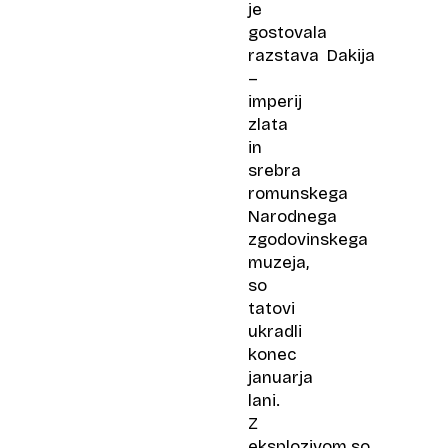
je
gostovala
razstava
Dakija
–
imperij
zlata
in
srebra
romunskega
Narodnega
zgodovinskega
muzeja,
so
tatovi
ukradli
konec
januarja
lani.
Z
eksplozivom so