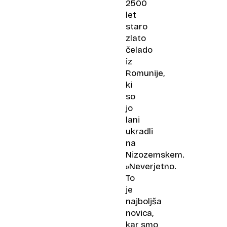
2500
let
staro
zlato
čelado
iz
Romunije,
ki
so
jo
lani
ukradli
na
Nizozemskem.
»Neverjetno.
To
je
najboljša
novica,
kar smo