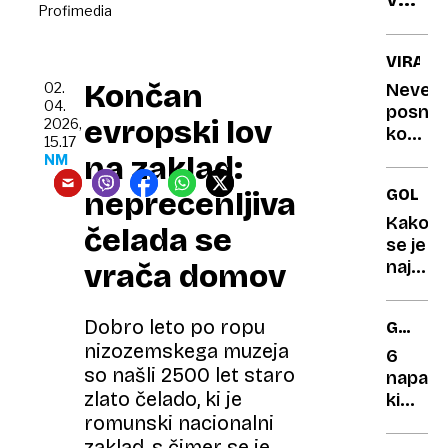
druži
Profimedia
z
svoje
napa
najve
VIRALN
na
idola
Končan
02.
Neverj
glav
Drago
04.
posnet
mari
evropski lov
2026,
ko
15.17
trgu
se
na zaklad:
NM
jadranj
neprecenljiva
GOLJUF
na
deski
Kako
čelada se
konča
se je
s
najstar
vrača domov
trčenj
želva
v
na
Dobro leto po ropu
GOSPOD
velike
svetu
nizozemskega muzeja
NASVET
kita
znašla
6
so našli 2500 let staro
v
napak,
zlato čelado, ki je
središ
ki
kripto
romunski nacionalni
uničuje
vašo
zaklad, s čimer se je