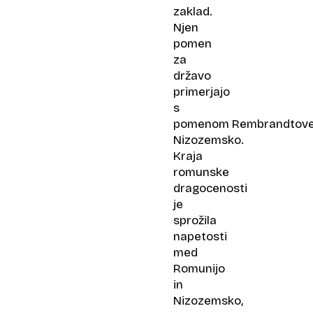
zaklad.
Njen
pomen
za
državo
primerjajo
s
pomenom Rembrandtov
Nizozemsko.
Kraja
romunske
dragocenosti
je
sprožila
napetosti
med
Romunijo
in
Nizozemsko,