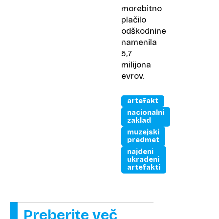
morebitno
plačilo
odškodnine
namenila
5,7
milijona
evrov.
artefakt
nacionalni
zaklad
muzejski
predmet
najdeni
ukradeni
artefakti
Preberite več