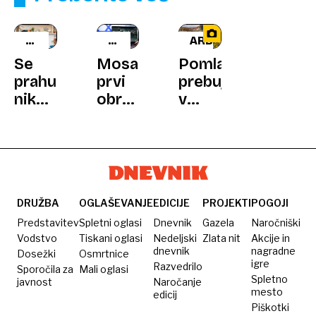
GOSPODINJSKI
ZGODILO
ARBORETUM
NASVETI
SE
Se
Mosad,
Pomladno
JE
prahu
prvi
prebujanje
nikakor
obrambni
v
ne
zid
Arboretumu
morete
bojevitega
Volčji
znebiti?
Izraela:
Potok:
Preprost
od
ko
domač
Eichmanna
zadišijo
pripravek
do
hijacinte
DRUŽBA
OGLAŠEVANJE
EDICIJE
PROJEKTI
POGOJI
vam
kibernetskih
in
Predstavitev
Spletni oglasi
Dnevnik
Gazela
Naročniški
bo
napadov
»zapojejo«
Vodstvo
Tiskani oglasi
Nedeljski
Zlata nit
Akcije in
dnevnik
nagradne
Dosežki
Osmrtnice
olajšal
tulipani
igre
Razvedrilo
Sporočila za
Mali oglasi
neprijetno
Spletno
javnost
Naročanje
opravilo
mesto
edicij
Piškotki