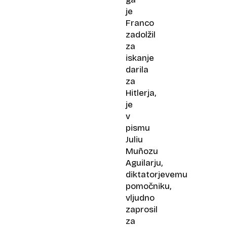
je
Franco
zadolžil
za
iskanje
darila
za
Hitlerja,
je
v
pismu
Juliu
Muñozu
Aguilarju,
diktatorjevemu
pomočniku,
vljudno
zaprosil
za