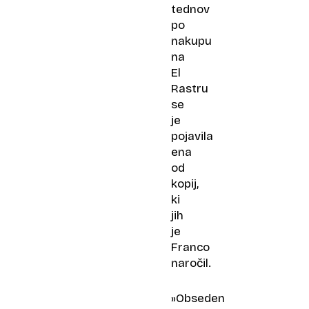
tednov
po
nakupu
na
El
Rastru
se
je
pojavila
ena
od
kopij,
ki
jih
je
Franco
naročil.
»Obseden