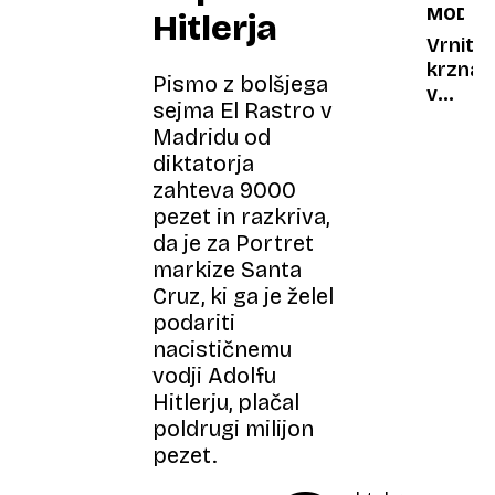
MODA
Hitlerja
Vrnite
krzna
Pismo z bolšjega
v
sejma El Rastro v
času
Madridu od
moraln
diktatorja
dvomo
zahteva 9000
pezet in razkriva,
da je za Portret
markize Santa
Cruz, ki ga je želel
podariti
nacističnemu
vodji Adolfu
Hitlerju, plačal
poldrugi milijon
pezet.