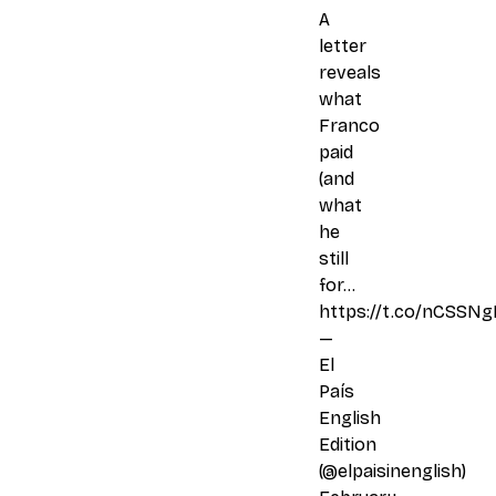
A
letter
reveals
what
Franco
paid
(and
what
he
still
for…
https://t.co/nCSSN
—
El
País
English
Edition
(@elpaisinenglish)