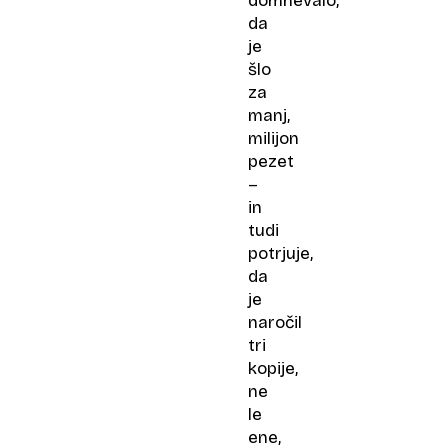
domnevalo,
da
je
šlo
za
manj,
milijon
pezet
–
in
tudi
potrjuje,
da
je
naročil
tri
kopije,
ne
le
ene,