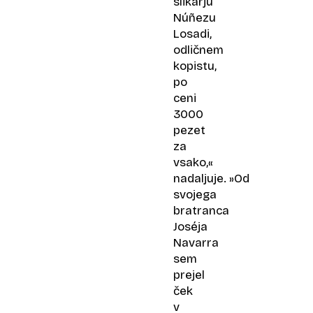
slikarju
Núñezu
Losadi,
odličnem
kopistu,
po
ceni
3000
pezet
za
vsako,«
nadaljuje. »Od
svojega
bratranca
Joséja
Navarra
sem
prejel
ček
v