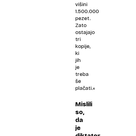
višini
1.500.000
pezet.
Zato
ostajajo
tri
kopije,
ki
jih
je
treba
še
plačati.«
Mislili
so,
da
je
diktator