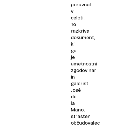
poravnal
v
celoti.
To
razkriva
dokument,
ki
ga
je
umetnostni
zgodovinar
in
galerist
José
de
la
Mano,
strasten
občudovalec