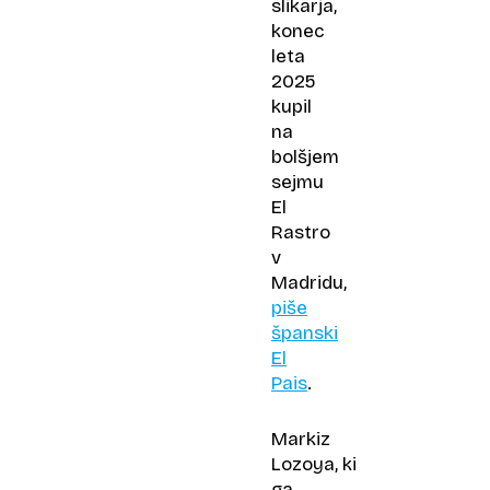
slikarja,
konec
leta
2025
kupil
na
bolšjem
sejmu
El
Rastro
v
Madridu,
piše
španski
El
Pais
.
Markiz
Lozoya, ki
ga