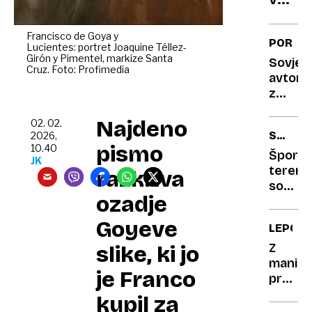
bran
svoje
Francisco de Goya y
PORTR
Lucientes: portret Joaquine Téllez-
zemlj
Girón y Pimentel, markize Santa
Sovjet
s
Cruz. Foto: Profimedia
avtomo
poseg
z
ogro
zmago
najbol
Najdeno
imeno
02. 02.
SUV
2026,
kmeti
pismo
10.40
VOZILA
zemlj
Športn
JK
terenc
razkriva
so
ozadje
nova
normal
Goyeve
LEPOTA
zakaj
prevla
Z
slike, ki jo
in
maniku
je Franco
kakšno
proti
ceno
ICE
kupil za
plačuj