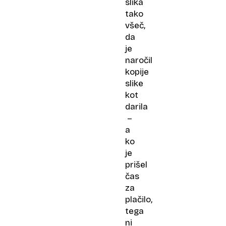
slika
tako
všeč,
da
je
naročil
kopije
slike
kot
darila
–
a
ko
je
prišel
čas
za
plačilo,
tega
ni