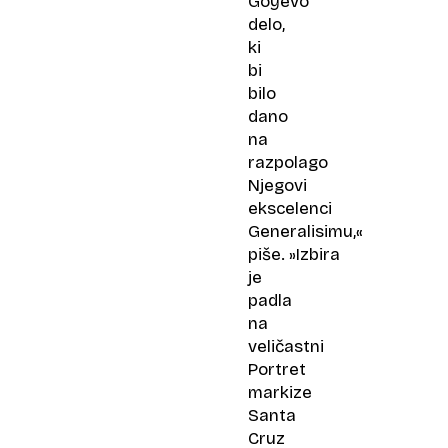
Goyevo
delo,
ki
bi
bilo
dano
na
razpolago
Njegovi
ekscelenci
Generalisimu,«
piše. »Izbira
je
padla
na
veličastni
Portret
markize
Santa
Cruz