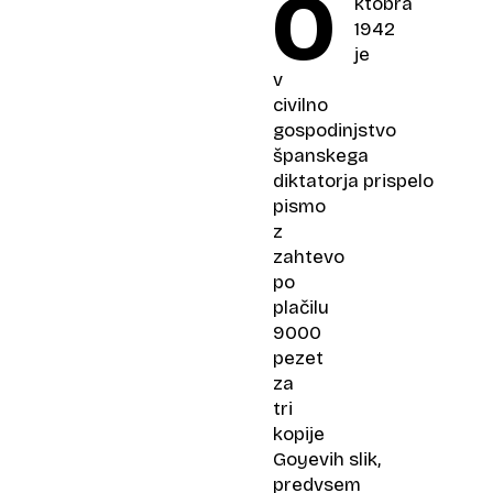
O
ktobra
1942
je
v
civilno
gospodinjstvo
španskega
diktatorja prispelo
pismo
z
zahtevo
po
plačilu
9000
pezet
za
tri
kopije
Goyevih slik,
predvsem