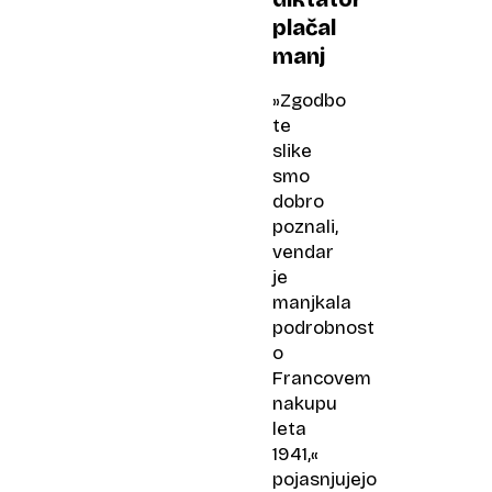
plačal
manj
»Zgodbo
te
slike
smo
dobro
poznali,
vendar
je
manjkala
podrobnost
o
Francovem
nakupu
leta
1941,«
pojasnjujejo