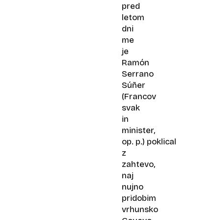
pred
letom
dni
me
je
Ramón
Serrano
Súñer
(Francov
svak
in
minister,
op. p.) poklical
z
zahtevo,
naj
nujno
pridobim
vrhunsko