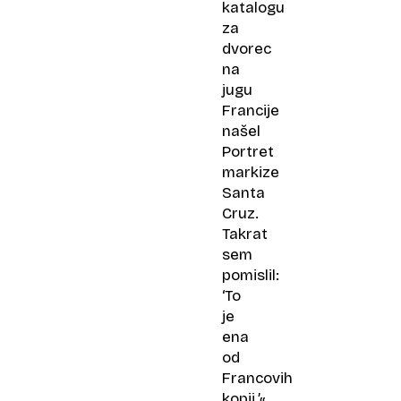
katalogu
za
dvorec
na
jugu
Francije
našel
Portret
markize
Santa
Cruz.
Takrat
sem
pomislil:
‘To
je
ena
od
Francovih
kopij.’«