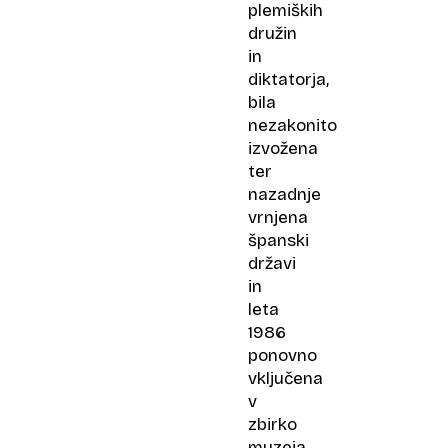
plemiških
družin
in
diktatorja,
bila
nezakonito
izvožena
ter
nazadnje
vrnjena
španski
državi
in
leta
1986
ponovno
vključena
v
zbirko
muzeja