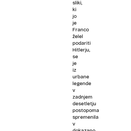
sliki,
ki
jo
je
Franco
želel
podariti
Hitlerju,
se
je
iz
urbane
legende
v
zadnjem
desetletju
postopoma
spremenila
v
dokazano