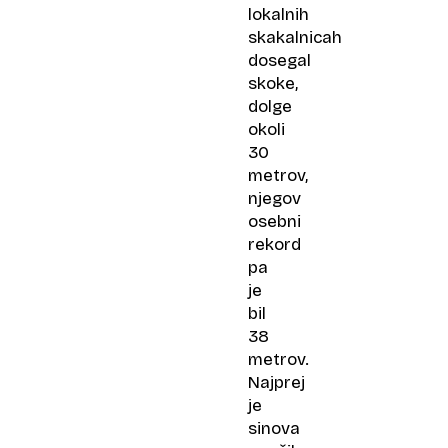
lokalnih
skakalnicah
dosegal
skoke,
dolge
okoli
30
metrov,
njegov
osebni
rekord
pa
je
bil
38
metrov.
Najprej
je
sinova