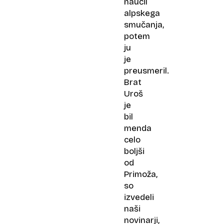
naučil
alpskega
smučanja,
potem
ju
je
preusmeril.
Brat
Uroš
je
bil
menda
celo
boljši
od
Primoža,
so
izvedeli
naši
novinarji,