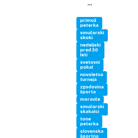
vrh
poleg
Milana
primož
Kučana
peterka
in
smučarski
skoki
Brigite
nedeljski
Bukovec
pred 30
leti
svetovni
pokal
novoletna
turneja
zgodovina
športa
moravče
smučarski
skakalci
tone
peterka
slovenska
športna