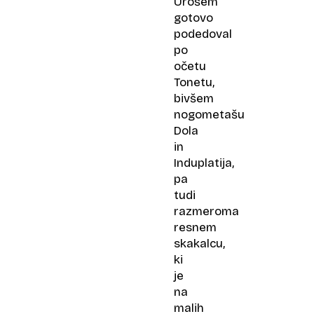
Urošem
gotovo
podedoval
po
očetu
Tonetu,
bivšem
nogometašu
Dola
in
Induplatija,
pa
tudi
razmeroma
resnem
skakalcu,
ki
je
na
malih