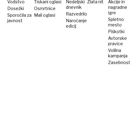
poskušajo
Vodstvo
Tiskani oglasi
Nedeljski
Zlata nit
Akcije in
dnevnik
nagradne
Dosežki
Osmrtnice
že
igre
Razvedrilo
Sporočila za
Mali oglasi
100
Spletno
javnost
Naročanje
let
mesto
edicij
Piškotki
Avtorske
pravice
Volilna
kampanja
Zasebnost