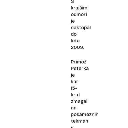
S
krajšimi
odmori
je
nastopal
do
leta
2009.
Primož
Peterka
je
kar
15-
krat
zmagal
na
posameznih
tekmah
v