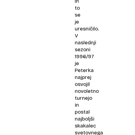
In
le
to
40
se
turistov
je
uresničilo.
V
naslednji
sezoni
1996/97
je
Peterka
najprej
osvojil
novoletno
turnejo
in
postal
najboljši
skakalec
svetovnega