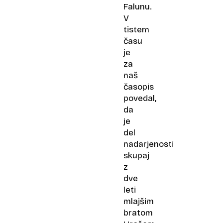
Falunu.
V
tistem
času
je
za
naš
časopis
povedal,
da
je
del
nadarjenosti
skupaj
z
dve
leti
mlajšim
bratom