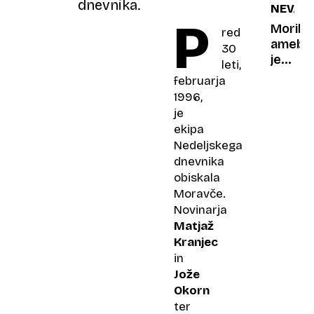
dnevnika.
NEVAR
otroku
P
z
Morils
red
osmo
ameba
30
partne
je
leti,
narašč
odpor
februarja
dovolj
proti
1996,
kloru
je
in se
ekipa
naseli
Nedeljskega
v
dnevnika
vodovo
obiskala
omrežj
Moravče.
Novinarja
Matjaž
Kranjec
in
Jože
Okorn
ter