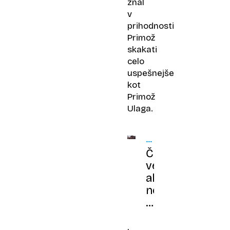
znal
v
prihodnosti
Primož
skakati
celo
uspešnejše
kot
Primož
Ulaga.
NEDELJSKI
PRED
Če
30
verjamete
LETI
ali
ne,
v
Dubrovniku
našteli