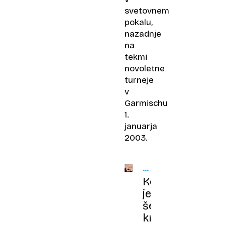
svetovnem
pokalu,
nazadnje
na
tekmi
novoletne
turneje
v
Garmischu
1.
januarja
2003.
NEDELJSKI
PRED
Kdo
30
je
LETI
še
krojil