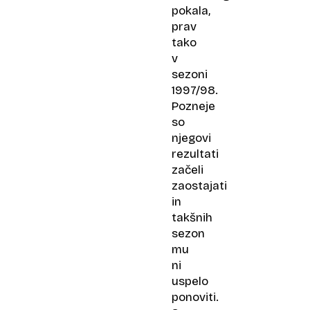
pokala,
prav
tako
v
sezoni
1997/98.
Pozneje
so
njegovi
rezultati
začeli
zaostajati
in
takšnih
sezon
mu
ni
uspelo
ponoviti.