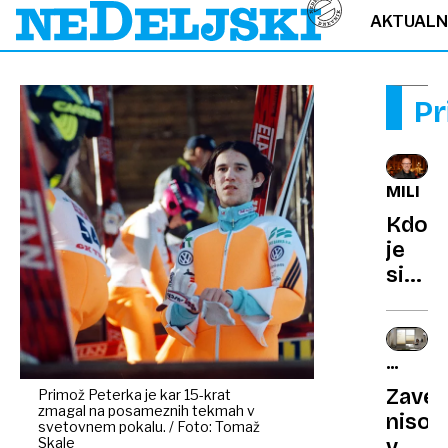
AKTUAL
Pr
MILIJA
Kdo
je
sin
vodoin
ki
stoji
PROSO
za
FOLIJE
Zave
Primož Peterka je kar 15-krat
trgov
zmagal na posameznih tekmah v
niso
kamo
svetovnem pokalu. / Foto: Tomaž
Skale
več