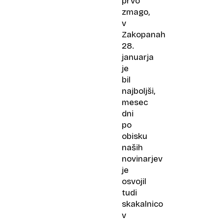
prvo
zmago,
v
Zakopanah
28.
januarja
je
bil
najboljši,
mesec
dni
po
obisku
naših
novinarjev
je
osvojil
tudi
skakalnico
v