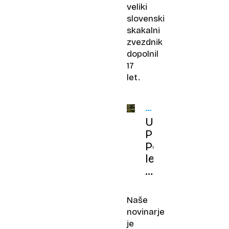
veliki
slovenski
skakalni
zvezdnik
dopolnil
17
let.
ŠPORTNE
LEGENDE
Uspeh
Primoža
Peterke
letos
ponovila
šele
Nika
Naše
Prevc
novinarje
je