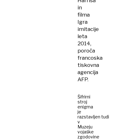
Harrisa
in
filma
Igra
imitacije
leta
2014,
poroča
francoska
tiskovna
agencija
AFP.
Šifrirni
stroj
enigma
je
razstavljen tudi
v
Muzeju
vojaške
zgodovine