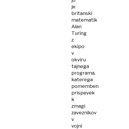
jo
je
britanski
matematik
Alan
Turing
z
ekipo
v
okviru
tajnega
programa,
katerega
pomemben
prispevek
k
zmagi
zaveznikov
v
vojni