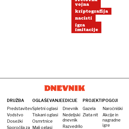
vojna
kriptografija
nacisti
igra
imitacije
DRUŽBA
OGLAŠEVANJE
EDICIJE
PROJEKTI
POGOJI
Predstavitev
Spletni oglasi
Dnevnik
Gazela
Naročniški
Vodstvo
Tiskani oglasi
Nedeljski
Zlata nit
Akcije in
dnevnik
nagradne
Dosežki
Osmrtnice
igre
Razvedrilo
Sporočila za
Mali oglasi