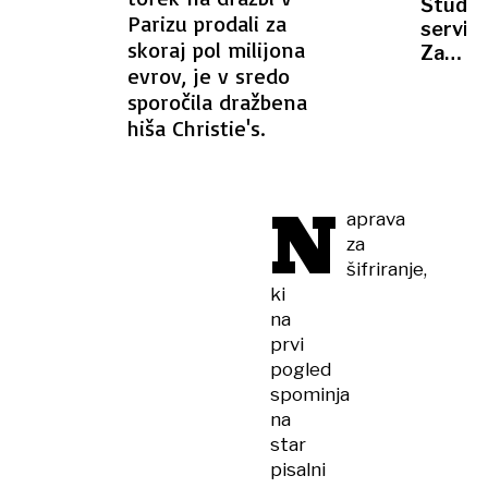
Študen
strošk
Parizu prodali za
servisi
odreka
skoraj pol milijona
Zalaga
svojim
evrov, je v sredo
plačil
ljublj
sporočila dražbena
je
pomem
hiša Christie's.
za
študen
N
aprava
za
šifriranje,
ki
na
prvi
pogled
spominja
na
star
pisalni