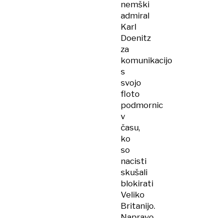
nemški
admiral
Karl
Doenitz
za
komunikacijo
s
svojo
floto
podmornic
v
času,
ko
so
nacisti
skušali
blokirati
Veliko
Britanijo.
Napravo