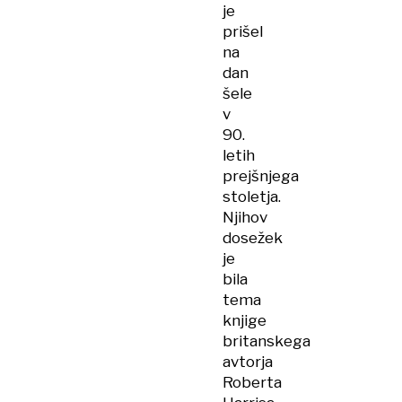
je
prišel
na
dan
šele
v
90.
letih
prejšnjega
stoletja.
Njihov
dosežek
je
bila
tema
knjige
britanskega
avtorja
Roberta