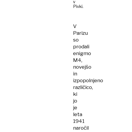
v
Pivki.
V
Parizu
so
prodali
enigmo
M4,
novejšo
in
izpopolnjeno
različico,
ki
jo
je
leta
1941
naročil