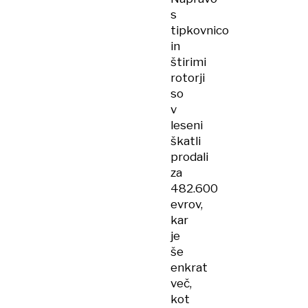
s
tipkovnico
in
štirimi
rotorji
so
v
leseni
škatli
prodali
za
482.600
evrov,
kar
je
še
enkrat
več,
kot