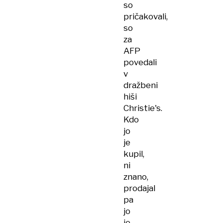
so
pričakovali,
so
za
AFP
povedali
v
dražbeni
hiši
Christie's.
Kdo
jo
je
kupil,
ni
znano,
prodajal
pa
jo
je