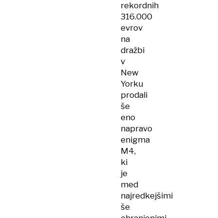
rekordnih
316.000
evrov
na
dražbi
v
New
Yorku
prodali
še
eno
napravo
enigma
M4,
ki
je
med
najredkejšimi
še