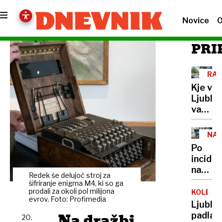
Novice
O
PRI
RA
Kje v
Ljublja
vas
bodo
po
NAŠ
novem
POD
Po
lovili
incide
z
na
radarji
Redek še delujoč stroj za
upravi
šifriranje enigma M4, ki so ga
za
prodali za okoli pol milijona
KOLESA
evrov. Foto: Profimedia
varno
Ljublja
hrano:
Na dražbi
padla
20.