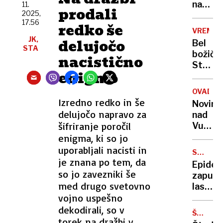
gremo
na
11.
prodali
po
2025,
lestvic
17.56
poti
redko še
kolesa
VREME
Avstri
prijazn
JK,
delujočo
Bel
ali
mest
STA
božič?
nacistično
Hrvašk
Stolet
enigmo
koleda
razkriv
OVADBA
kaj
Izredno redko in še
Novina
nas
delujočo napravo za
nad
čaka
šifriranje poročil
Vučića
za
zaradi
enigma, ki so jo
prazni
domne
uporabljali nacisti in
SPLOŠN
vplete
je znana po tem, da
DRAGIN
Epidem
v
so jo zavezniki še
zapušč
»saraj
med drugo svetovno
lastnik
safari«
vojno uspešno
se
zaradi
dekodirali, so v
ŠTUDEN
visokih
torek na dražbi v
DELO