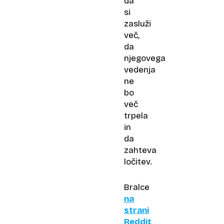
da
si
zasluži
več,
da
njegovega
vedenja
ne
bo
več
trpela
in
da
zahteva
ločitev.
Bralce
na
strani
Reddit