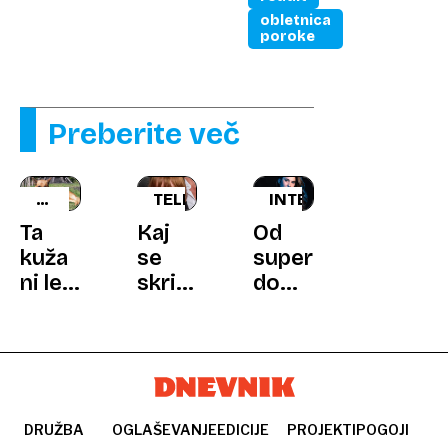
obletnica
poroke
Preberite več
LEPOTEC
TELEVIZIJA
INTERVJU
TEDNA
Ta
Kaj
Od
kuža
se
supermodela
ni le
skriva
do
čuvaj:
za
igralske
zjutraj
ogledalom?
šole:
zahteva
Manca
cartanje,
Dorrer
nato
o
pa
delu
DRUŽBA
OGLAŠEVANJE
EDICIJE
PROJEKTI
POGOJI