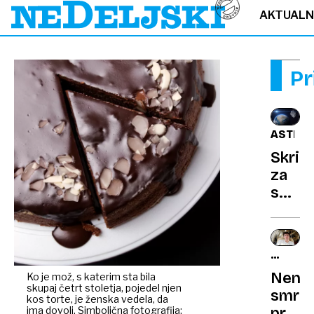
AKTUAL
Pr
ASTRO
Skrit
za
sončn
žarki:
nedal
od
BEN
Zemlj
BADER
Nena
Ko je mož, s katerim sta bila
odkril
skupaj četrt stoletja, pojedel njen
smrt
700-
kos torte, je ženska vedela, da
ima dovolj. Simbolična fotografija:
pri