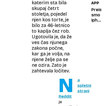
katerim sta bila
APPLE
kot
skupaj četrt
poniža
Preisku
stoletja, pojedel
za
smo
njen kos torte, je
ameriš
iphone
bilo za 46-letnico
mornar
17
pro
to kaplja čez rob.
max:
Ugotovila je, da že
Nihče
ves čas njunega
mu
zakona počne,
ne
kar ga je volja, na
more
njene želje pa se
očitati,
ne ozira. Zato je
da je
zahtevala ločitev.
nakit
N
a
spletni
strani
Reddit
je