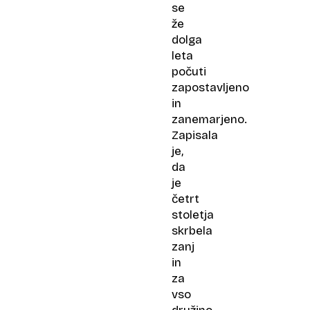
se
že
dolga
leta
počuti
zapostavljeno
in
zanemarjeno.
Zapisala
je,
da
je
četrt
stoletja
skrbela
zanj
in
za
vso