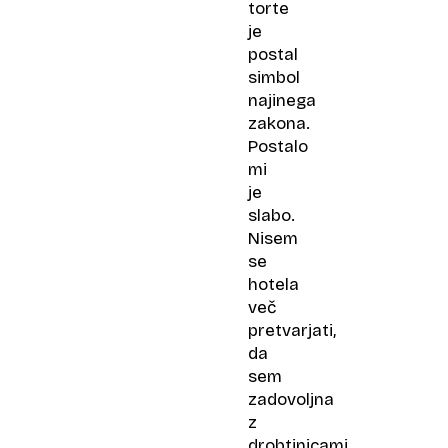
torte
je
postal
simbol
najinega
zakona.
Postalo
mi
je
slabo.
Nisem
se
hotela
več
pretvarjati,
da
sem
zadovoljna
z
drobtinicami,