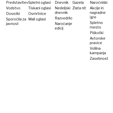
varuje
z
Predstavitev
Spletni oglasi
Dnevnik
Gazela
Naročniški
oglarsko
mladimi
Vodstvo
Tiskani oglasi
Nedeljski
Zlata nit
Akcije in
dnevnik
nagradne
Dosežki
Osmrtnice
kopo
in
igre
Razvedrilo
Sporočila za
Mali oglasi
iskanju
Spletno
javnost
Naročanje
poti
mesto
edicij
Piškotki
Avtorske
pravice
Volilna
kampanja
Zasebnost