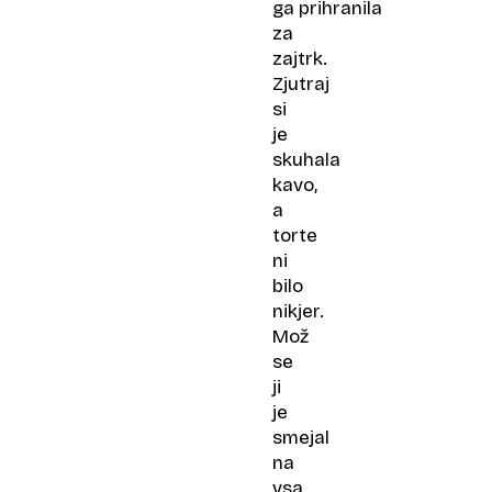
ga prihranila
za
zajtrk.
Zjutraj
si
je
skuhala
kavo,
a
torte
ni
bilo
nikjer.
Mož
se
ji
je
smejal
na
vsa