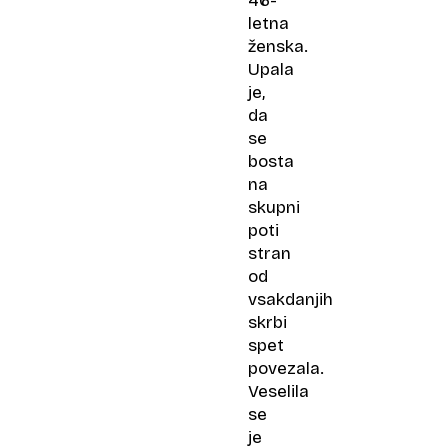
46-
letna
ženska.
Upala
je,
da
se
bosta
na
skupni
poti
stran
od
vsakdanjih
skrbi
spet
povezala.
Veselila
se
je