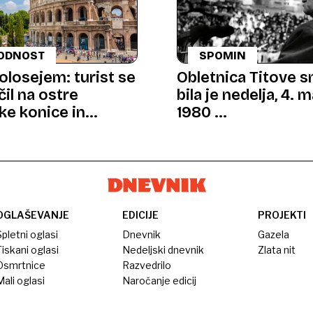
ODNOST
SPOMIN
olosejem: turist se
Obletnica Titove s
čil na ostre
bila je nedelja, 4. 
ke konice in
1980 …
l
OGLAŠEVANJE
EDICIJE
PROJEKTI
pletni oglasi
Dnevnik
Gazela
iskani oglasi
Nedeljski dnevnik
Zlata nit
Osmrtnice
Razvedrilo
ali oglasi
Naročanje edicij