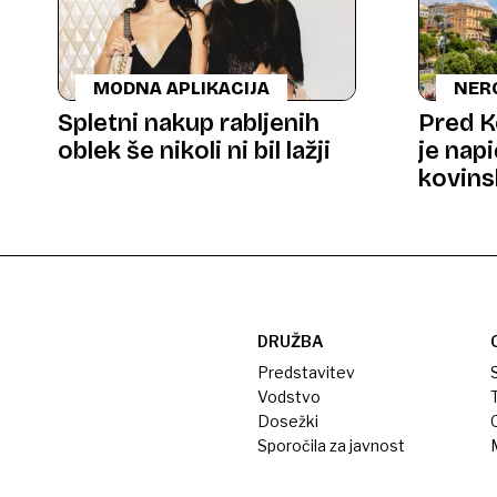
MODNA APLIKACIJA
NER
Spletni nakup rabljenih
Pred K
oblek še nikoli ni bil lažji
je napi
kovins
obvise
DRUŽBA
Predstavitev
S
Vodstvo
T
Dosežki
Sporočila za javnost
M