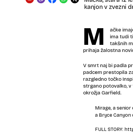
kanjon v zvezni d
M
ačke imaj
ima tudi t
takšnih m
prihaja žalostna novi
V smrt naj bi padla p
padcem prestopila zaš
razgledno točko Inspi
strgano potovalko, v 
okrožja Garfield.
Mirage, a senior 
a Bryce Canyon cl
FULL STORY:
htt