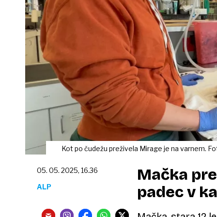
Kot po čudežu preživela Mirage je na varnem. Fo
Mačka prež
05. 05. 2025, 16.36
ALP
padec v k
Mačka, stara 12 le