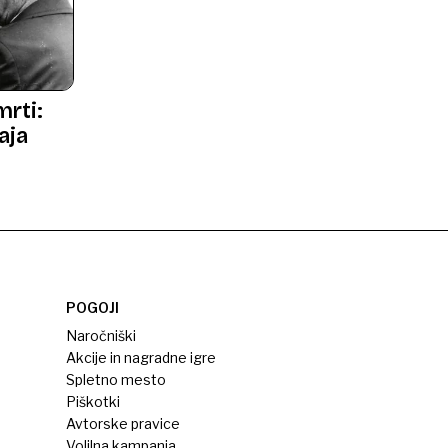
mrti:
maja
POGOJI
Naročniški
Akcije in nagradne igre
Spletno mesto
Piškotki
Avtorske pravice
Volilna kampanja