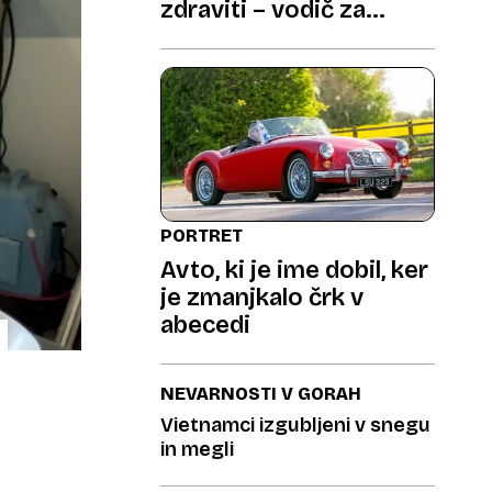
zdraviti – vodič za
zdrave kosti
PORTRET
Avto, ki je ime dobil, ker
je zmanjkalo črk v
abecedi
NEVARNOSTI V GORAH
Vietnamci izgubljeni v snegu
in megli