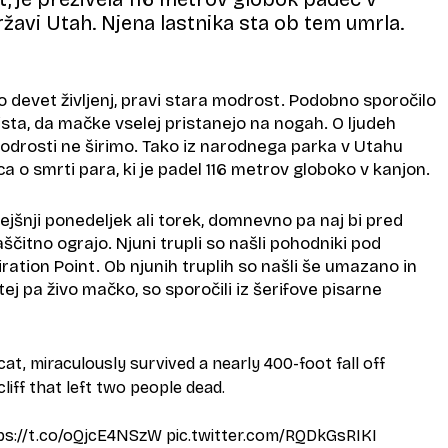
ržavi Utah. Njena lastnika sta ob tem umrla.
o devet življenj, pravi stara modrost. Podobno sporočilo
ista, da mačke vselej pristanejo na nogah. O ljudeh
odrosti ne širimo. Tako iz narodnega parka v Utahu
ca o smrti para, ki je padel 116 metrov globoko v kanjon.
rejšnji ponedeljek ali torek, domnevno pa naj bi pred
čitno ograjo. Njuni trupli so našli pohodniki pod
ration Point. Ob njunih truplih so našli še umazano in
tej pa živo mačko, so sporočili iz šerifove pisarne
cat, miraculously survived a nearly 400-foot fall off
iff that left two people dead.
ps://t.co/oQjcE4NSzW
pic.twitter.com/RQDkGsRIKI