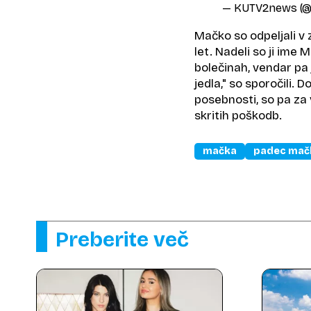
— KUTV2news (
Mačko so odpeljali v z
let. Nadeli so ji ime M
bolečinah, vendar pa 
jedla," so sporočili.
posebnosti, so pa za 
skritih poškodb.
mačka
padec mač
Preberite več