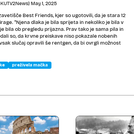
@KUTV2News)
May 1, 2025
avetišče Best Friends, kjer so ugotovili, da je stara 12
irage. "Njena dlaka je bila sprijeta in nekoliko je bila v
je bila ob pregledu prijazna. Prav tako je sama pila in
 Dodali so, da krvne preiskave niso pokazale nobenih
vsak slučaj opravili še rentgen, da bi ovrgli možnost
ke
preživela mačka