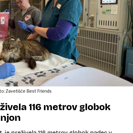
to: Zavetišče Best Friends
ivela 116 metrov globok
anjon
t, je preživela 116 metrov globok padec v