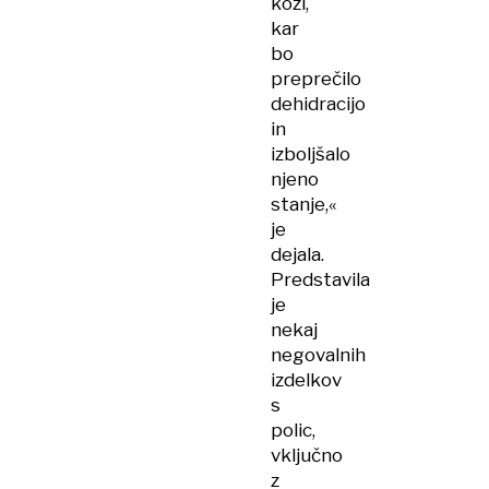
koži,
kar
bo
preprečilo
dehidracijo
in
izboljšalo
njeno
stanje,«
je
dejala.
Predstavila
je
nekaj
negovalnih
izdelkov
s
polic,
vključno
z