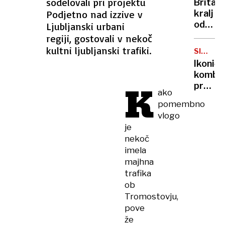
sodelovali pri projektu
Britan
Nico
Podjetno nad izzive v
kralj
pa
odpove
Ljubljanski urbani
njen
obvezn
regiji, gostovali v nekoč
sin
zaradi
kultni ljubljanski trafiki.
SIMBOL
strans
HIPIJEV
Ikoničn
učinko
kombi
zdravlj
K
praznu
raka
ako
75.
pomembno
rojstni
vlogo
dan
je
nekoč
imela
majhna
trafika
ob
Tromostovju,
pove
že