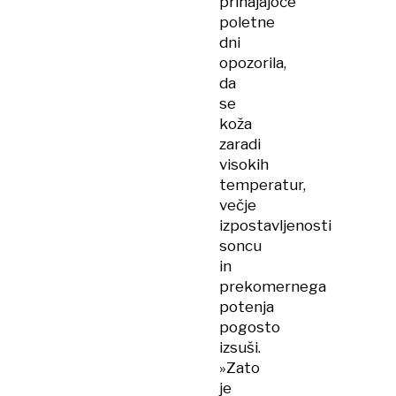
prihajajoče
poletne
dni
opozorila,
da
se
koža
zaradi
visokih
temperatur,
večje
izpostavljenosti
soncu
in
prekomernega
potenja
pogosto
izsuši.
»Zato
je