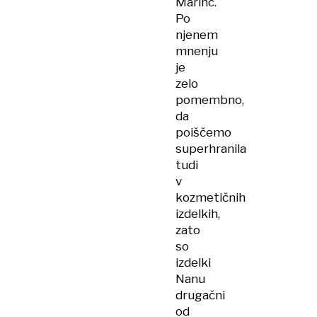
Marinc.
Po
njenem
mnenju
je
zelo
pomembno,
da
poiščemo
superhranila
tudi
v
kozmetičnih
izdelkih,
zato
so
izdelki
Nanu
drugačni
od