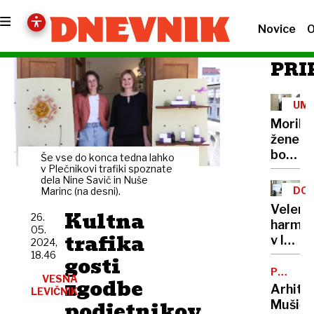
Novice
O
PRI
UM
Morile
žene
bo
Še vse do konca tedna lahko
sedel
v Plečnikovi trafiki spoznate
dela Nine Savič in Nuše
21
DOB
Marinc (na desni).
let
PRO
Velenj
Kultna
26.
harmon
05.
trafika
v lov
2024,
na
18.46
gosti
nov
POTNIŠK
VESNA
zgodbe
CENTER
Guinne
Arhite
LEVIČNIK
rekord
podjetnikov
Mušič: