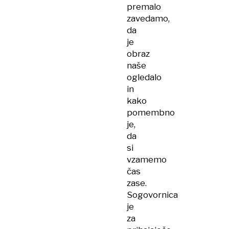
premalo
zavedamo,
da
je
obraz
naše
ogledalo
in
kako
pomembno
je,
da
si
vzamemo
čas
zase.
Sogovornica
je
za