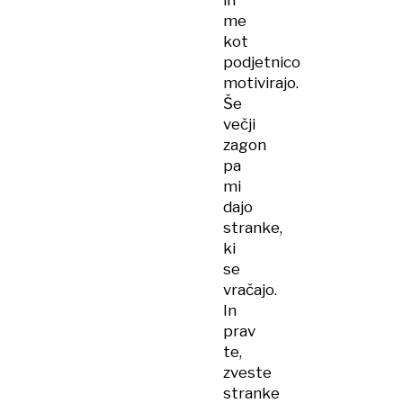
in
me
kot
podjetnico
motivirajo.
Še
večji
zagon
pa
mi
dajo
stranke,
ki
se
vračajo.
In
prav
te,
zveste
stranke