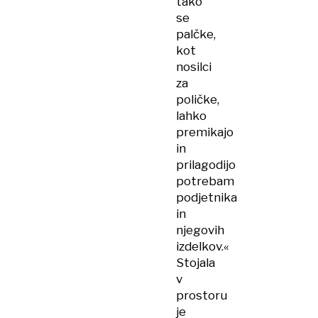
tako
se
palčke,
kot
nosilci
za
poličke,
lahko
premikajo
in
prilagodijo
potrebam
podjetnika
in
njegovih
izdelkov.«
Stojala
v
prostoru
je