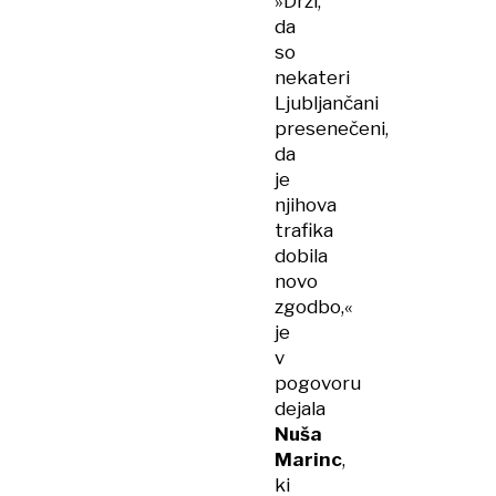
»Drži,
da
so
nekateri
Ljubljančani
presenečeni,
da
je
njihova
trafika
dobila
novo
zgodbo,«
je
v
pogovoru
dejala
Nuša
Marinc
,
ki