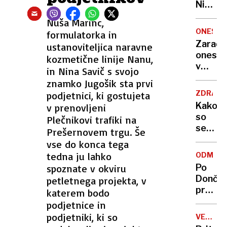
Nikoli
nisem
Nuša Marinc,
pomisli
ONESNA
formulatorka in
da je
Zaradi
ustanoviteljica naravne
to v
onesna
kozmetične linije Nanu,
moji
v
in Nina Savič s svojo
Ljublja
delu
znamko Jugošik sta prvi
sploh
Logat
mogoč
ZDRAVS
podjetnici, ki gostujeta
voda
Kako
v prenovljeni
nepitn
so
Plečnikovi trafiki na
se
Prešernovem trgu. Še
zasuka
vse do konca tega
cilji
tedna ju lahko
ODMEV
Golobo
spoznate v okviru
Po
vlade
Dončić
petletnega projekta, v
prodaji
katerem bodo
Karma
podjetnice in
je
podjetniki, ki so
VELIKA
psica,
BRITANI