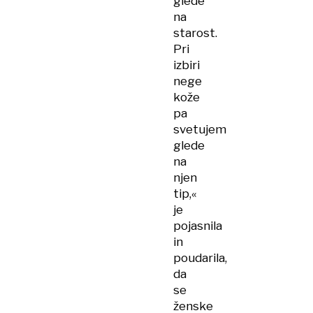
glede
na
starost.
Pri
izbiri
nege
kože
pa
svetujem
glede
na
njen
tip,«
je
pojasnila
in
poudarila,
da
se
ženske