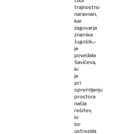
tudi
trajnostno
naravnan,
kar
zagovarja
znamka
Jugošik,«
je
povedala
Savičeva,
ki
je
pri
opremljanju
prostora
našla
rešitev,
ki
bo
ustrezala