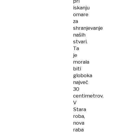
pri
iskanju
omare
za
shranjevanje
naših
stvari.
Ta
je
morala
biti
globoka
največ
30
centimetrov.
V
Stara
roba,
nova
raba