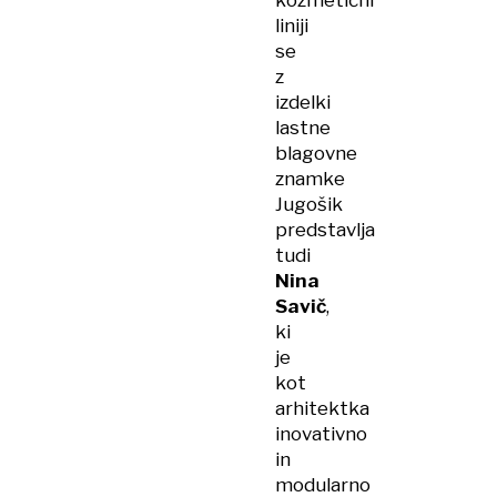
kozmetični
liniji
se
z
izdelki
lastne
blagovne
znamke
Jugošik
predstavlja
tudi
Nina
Savič
,
ki
je
kot
arhitektka
inovativno
in
modularno