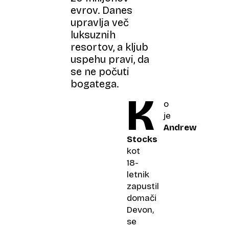
evrov. Danes
upravlja več
luksuznih
resortov, a kljub
uspehu pravi, da
se ne počuti
bogatega.
K
o
je
Andrew
Stocks
kot
18-
letnik
zapustil
domači
Devon,
se