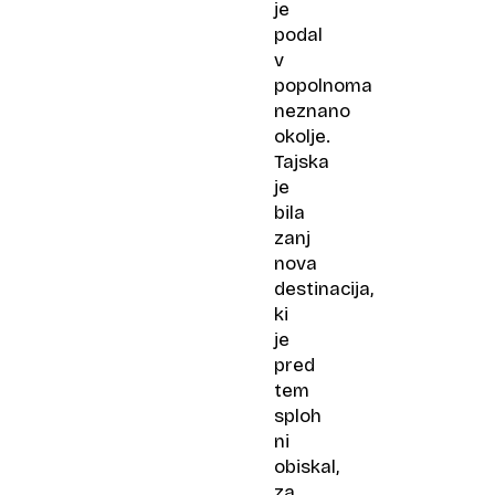
je
podal
v
popolnoma
neznano
okolje.
Tajska
je
bila
zanj
nova
destinacija,
ki
je
pred
tem
sploh
ni
obiskal,
za