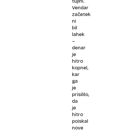
tujini.
Vendar
začetek
ni
bil
lahek
–
denar
je
hitro
kopnel,
kar
ga
je
prisililo,
da
je
hitro
poiskal
nove