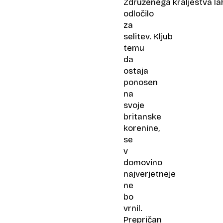
Združenega kraljestva la
odločilo
za
selitev. Kljub
temu
da
ostaja
ponosen
na
svoje
britanske
korenine,
se
v
domovino
najverjetneje
ne
bo
vrnil.
Prepričan