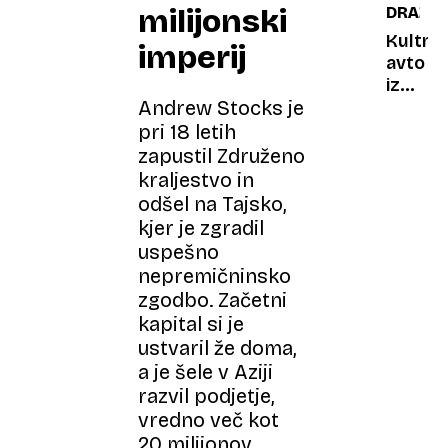
milijonski
DRAŽB
tržnici
resničn
v
znanst
Kultni
imperij
Bosni
izvor
avto
vašeg
iz
horosk
Andrew Stocks je
TV-
naniza
pri 18 letih
origina
zapustil Združeno
Magnu
kraljestvo in
ferrari
odšel na Tajsko,
znova
kjer je zgradil
išče
uspešno
lastnik
nepremičninsko
zgodbo. Začetni
kapital si je
ustvaril že doma,
a je šele v Aziji
razvil podjetje,
vredno več kot
20 milijonov