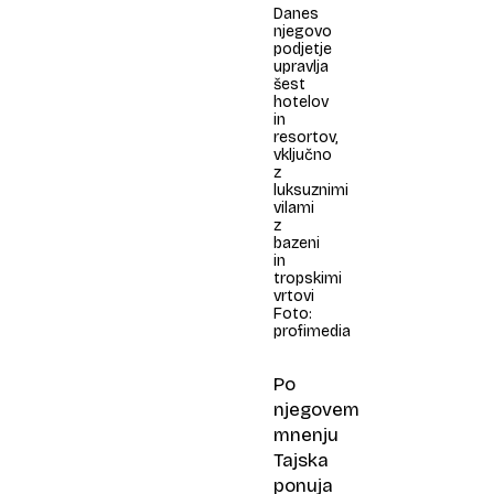
Danes
njegovo
podjetje
upravlja
šest
hotelov
in
resortov,
vključno
z
luksuznimi
vilami
z
bazeni
in
tropskimi
vrtovi
Foto:
profimedia
Po
njegovem
mnenju
Tajska
ponuja