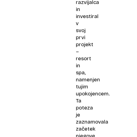
razvijalca
in
investiral
v
svoj
prvi
projekt
–
resort
in
spa,
namenjen
tujim
upokojencem.
Ta
poteza
je
zaznamovala
začetek
njegove