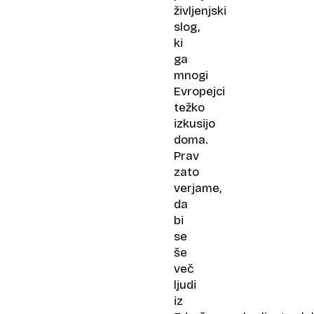
življenjski
slog,
ki
ga
mnogi
Evropejci
težko
izkusijo
doma.
Prav
zato
verjame,
da
bi
se
še
več
ljudi
iz