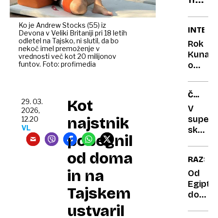
ostan
za
brez
čas
denar
Ko je Andrew Stocks (55) iz
INTERV
Devona v Veliki Britaniji pri 18 letih
podne
odletel na Tajsko, ni slutil, da bo
Rok
spre
nekoč imel premoženje v
Kunav
vrednosti več kot 20 milijonov
funtov. Foto: profimedia
o
odnosi
danes:
ČUDNA
Spolna
Kot
29. 03.
POTA
privla
V
2026,
sama
najstnik
super
12.20
VL
po
skril
pobegnil
sebi
slediln
ne
in jih
od doma
RAZST
pomen
doniral
in na
odnos
Rdeče
Od
križu.
Egipta
Tajskem
Končal
do
so
pametn
ustvaril
na
telefo