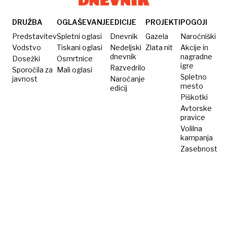
ne
v
svetu
najde
okolici
traja
DRUŽBA
OGLAŠEVANJE
EDICIJE
PROJEKTI
POGOJI
poti
štiri
Predstavitev
Spletni oglasi
Dnevnik
Gazela
Naročniški
do
dni,
Vodstvo
Tiskani oglasi
Nedeljski
Zlata nit
Akcije in
dnevnik
nagradne
Dosežki
Osmrtnice
oceana
poteka
igre
Razvedrilo
Sporočila za
Mali oglasi
pa po
Spletno
javnost
Naročanje
puščavi,
mesto
edicij
Piškotki
gorah
Avtorske
in
pravice
džungli
Volilna
kampanja
Zasebnost