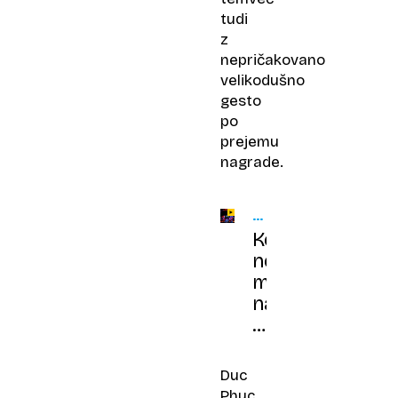
tudi
z
nepričakovano
velikodušno
gesto
po
prejemu
nagrade.
PUTINOVA
EVROVIZIJA
Ker
ne
morejo
na
Evrovizijo,
za
Ruse
Duc
naročil
Phuc,