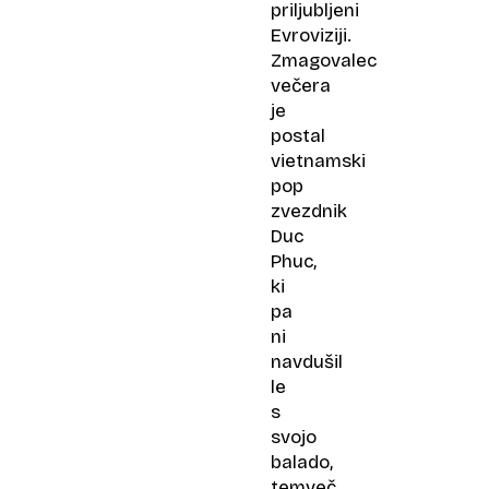
priljubljeni
Evroviziji.
Zmagovalec
večera
je
postal
vietnamski
pop
zvezdnik
Duc
Phuc,
ki
pa
ni
navdušil
le
s
svojo
balado,
temveč