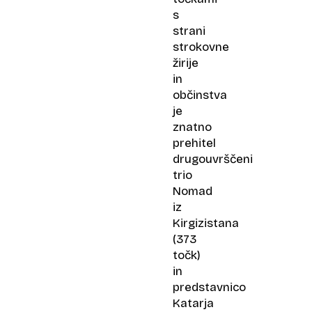
s
strani
strokovne
žirije
in
občinstva
je
znatno
prehitel
drugouvrščeni
trio
Nomad
iz
Kirgizistana
(373
točk)
in
predstavnico
Katarja