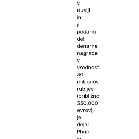
v
Rusiji
in
ji
podariti
del
denarne
nagrade
v
vrednosti
30
milijonov
rubljev
(približno
330.000
evrov),«
je
dejal
Phuc
in