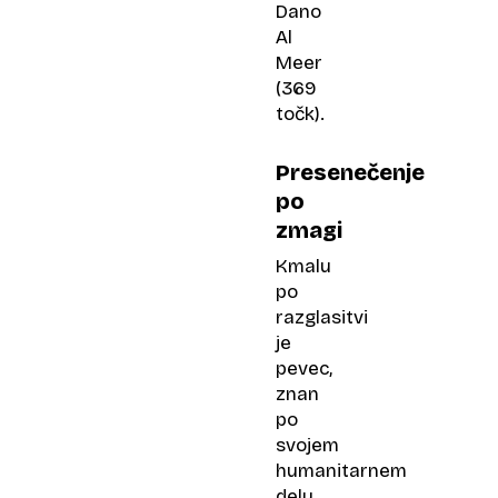
Dano
Al
Meer
(369
točk).
Presenečenje
po
zmagi
Kmalu
po
razglasitvi
je
pevec,
znan
po
svojem
humanitarnem
delu