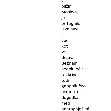
v
bližini
Moskve,
je
pritegnilo
izvajalce
iz
več
kot
22
držav.
Seznam
sodelujočih
razkriva
tudi
geopolitično
usmeritev
dogodka:
med
nastopajočimi