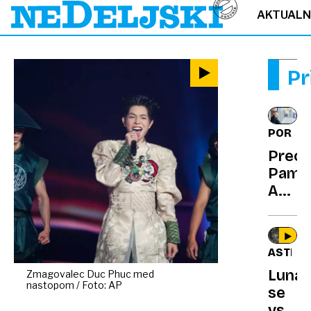
AKTUAL
Pr
PORTR
Preob
Pame
Ander
od
podce
zvezd
ASTRO
do
Luna
Zmagovalec Duc Phuc med
zlate
nastopom / Foto: AP
se
globu
vsako