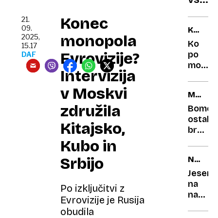
leto
Konec
21.
nekol
09.
KREACI
oddal
monopola
2025,
MATEE
Ko
15.17
od
BENEDE
Evrovizije?
po
DAF
Zemlj
modni
–
Intervizija
pisti
fizik
stopijo
v Moskvi
MNOŽI
pojasn
75-
POGINI
združila
zakaj
letnice
Bomo
IN
in
ostali
Kitajsko,
PRAZNI
obleka
brez
HLEVI
iz
nacion
Kubo in
5000
gensk
Srbijo
NA
pločev
zaklad
PROGR
Jesen
na
Po izključitvi z
naciona
Evrovizije je Rusija
brez
obudila
spekta