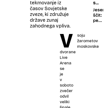
tekmovanje iz
SKRB
novost
časov Sovjetske
ZASE
Jesens
zveze, ki združuje
ščit:
države zunaj
pet
zahodnega vpliva.
stebro
V
za
soju
močan
žarometov
imunsk
moskovske
sistem
dvorane
Live
Arena
se
je
v
soboto
zvečer
odvil
veliki
finale