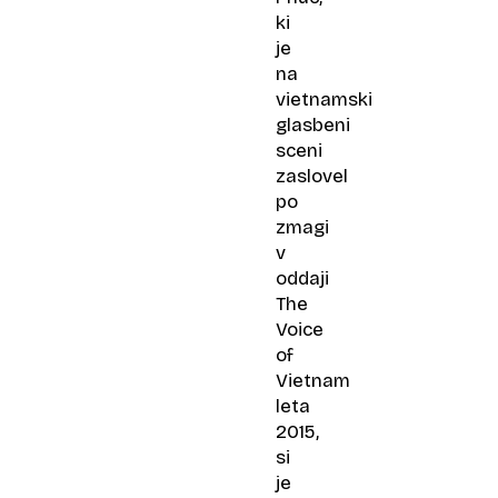
oživitev
ki
sovjetske
je
Intervizije
na
vietnamski
glasbeni
sceni
zaslovel
po
zmagi
v
oddaji
The
Voice
of
Vietnam
leta
2015,
si
je