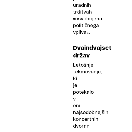
uradnih
trditvah
»osvobojena
političnega
vpliva«.
Dvaindvajset
držav
Letošnje
tekmovanje,
ki
je
potekalo
v
eni
najsodobnejših
koncertnih
dvoran