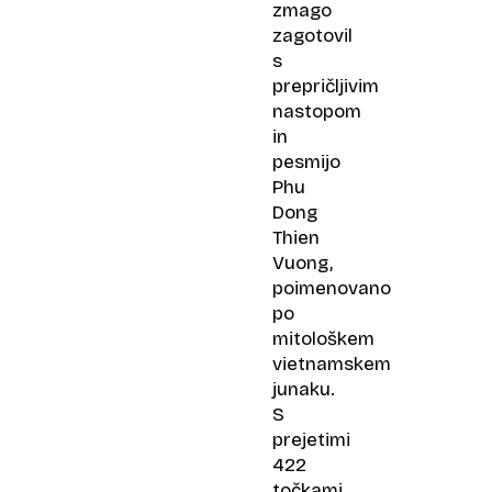
zmago
zagotovil
s
prepričljivim
nastopom
in
pesmijo
Phu
Dong
Thien
Vuong,
poimenovano
po
mitološkem
vietnamskem
junaku.
S
prejetimi
422
točkami