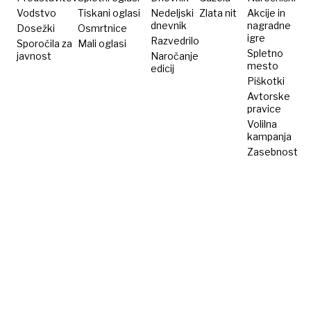
sloviti
Vodstvo
Tiskani oglasi
Nedeljski
Zlata nit
Akcije in
dnevnik
nagradne
Dosežki
Osmrtnice
kraljici
igre
Razvedrilo
Sporočila za
Mali oglasi
Spletno
javnost
Naročanje
mesto
edicij
Piškotki
Avtorske
pravice
Volilna
kampanja
Zasebnost