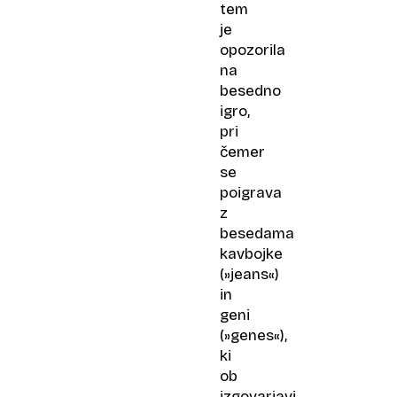
tem
je
opozorila
na
besedno
igro,
pri
čemer
se
poigrava
z
besedama
kavbojke
(»jeans«)
in
geni
(»genes«),
ki
ob
izgovarjavi