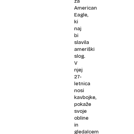
za
American
Eagle,
ki
naj
bi
slavila
ameriški
slog.
V
njej
27-
letnica
nosi
kavbojke,
pokaže
svoje
obline
in
gledalcem