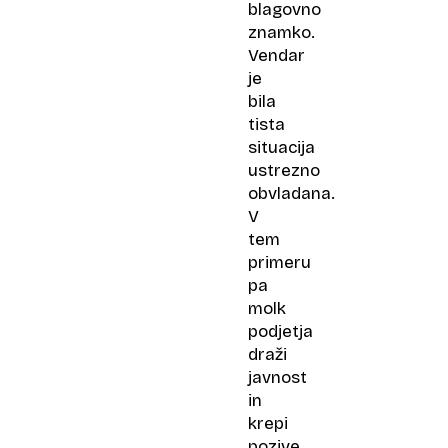
blagovno
znamko.
Vendar
je
bila
tista
situacija
ustrezno
obvladana.
V
tem
primeru
pa
molk
podjetja
draži
javnost
in
krepi
pozive