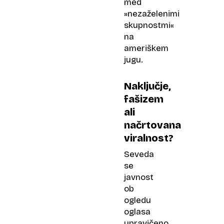
med
»nezaželenimi
skupnostmi«
na
ameriškem
jugu.
Naključje,
fašizem
ali
načrtovana
viralnost?
Seveda
se
javnost
ob
ogledu
oglasa
upravičeno