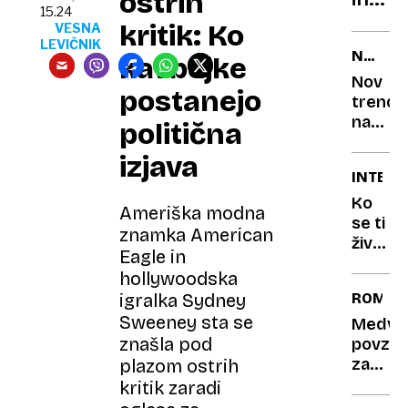
ostrih
15.24
kako
kritik: Ko
VESNA
jih
LEVIČNIK
NOVA
kavbojke
načrt
IZKUŠN
Nov
postanejo
trend
na
politična
poroka
izjava
Par
INTERV
prodaj
poroč
Ko
Ameriška modna
vstopn
se ti
znamka American
za
življenj
Eagle in
150
postav
hollywoodska
evrov
na
ROMUN
igralka Sydney
glavo:
Sweeney sta se
»Zdelo
Medve
se
znašla pod
povzro
mi je
zastoj
plazom ostrih
kot
na
kritik zaradi
nočna
najlepš