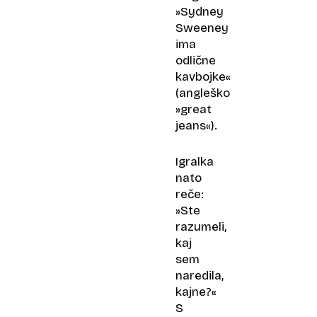
»Sydney
Sweeney
ima
odlične
kavbojke«
(angleško
»great
jeans«).
Igralka
nato
reče:
»Ste
razumeli,
kaj
sem
naredila,
kajne?«
S