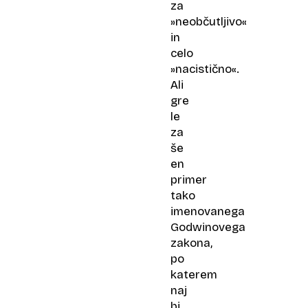
za
»neobčutljivo«
in
celo
»nacistično«.
Ali
gre
le
za
še
en
primer
tako
imenovanega
Godwinovega
zakona,
po
katerem
naj
bi