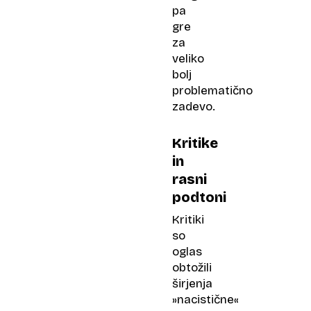
pa
gre
za
veliko
bolj
problematično
zadevo.
Kritike
in
rasni
podtoni
Kritiki
so
oglas
obtožili
širjenja
»nacistične«