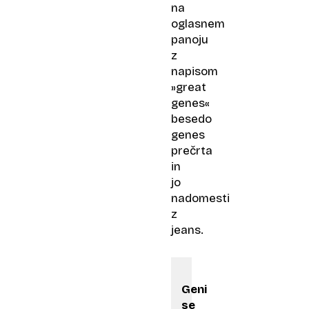
na
oglasnem
panoju
z
napisom
»great
genes«
besedo
genes
prečrta
in
jo
nadomesti
z
jeans.
Geni
se