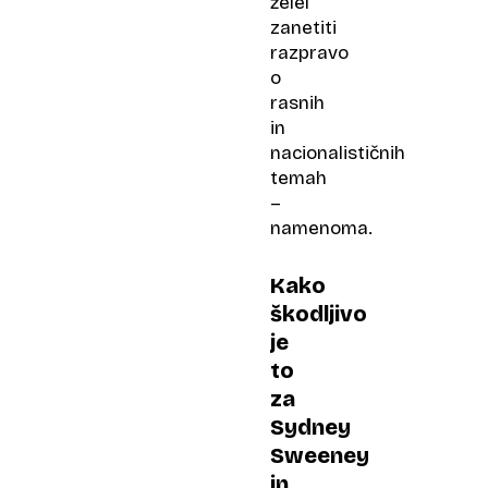
želel
zanetiti
razpravo
o
rasnih
in
nacionalističnih
temah
–
namenoma.
Kako
škodljivo
je
to
za
Sydney​
Sweeney
in