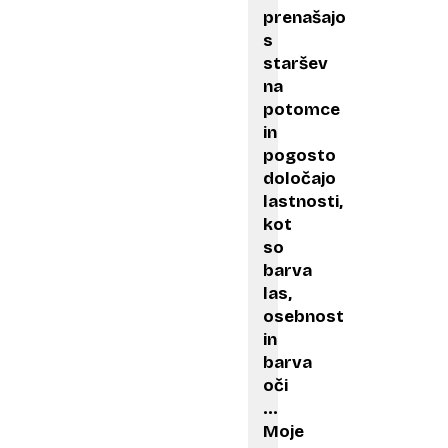
prenašajo
s
staršev
na
potomce
in
pogosto
določajo
lastnosti,
kot
so
barva
las,
osebnost
in
barva
oči
…
Moje