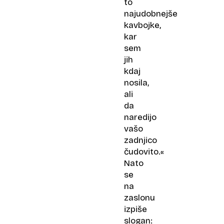
to
najudobnejše
kavbojke,
kar
sem
jih
kdaj
nosila,
ali
da
naredijo
vašo
zadnjico
čudovito.«
Nato
se
na
zaslonu
izpiše
slogan: