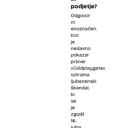
podjetje?
Odgovor
ni
enoznačen.
Kot
je
nedavno
pokazal
primer
»Coldplaygate«
oziroma
ljubezenski
škandal,
ki
se
je
zgodil
16.
julija