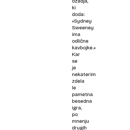
ozadja,
ki
doda:
»Sydney
Sweeney
ima
odlične
kavbojke.«
Kar
se
je
nekaterim
zdela
le
pametna
besedna
igra,
po
mnenju
drugih