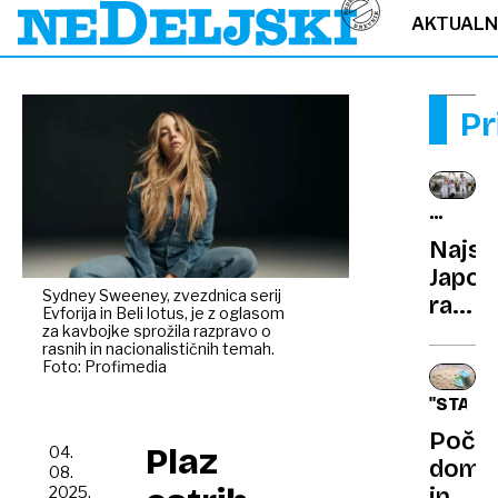
AKTUAL
Pr
STARA
114
Najst
LET
Japon
Sydney Sweeney, zvezdnica serij
razkr
Evforija in Beli lotus, je z oglasom
skriv
za kavbojke sprožila razpravo o
rasnih in nacionalističnih temah.
dolgo
Foto: Profimedia
"STAYC
Počit
Plaz
04.
doma
08.
in
2025,