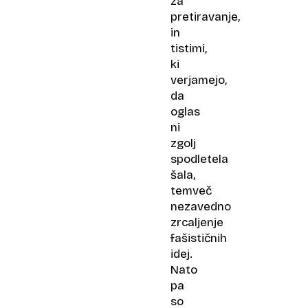
za
pretiravanje,
in
tistimi,
ki
verjamejo,
da
oglas
ni
zgolj
spodletela
šala,
temveč
nezavedno
zrcaljenje
fašističnih
idej.
Nato
pa
so