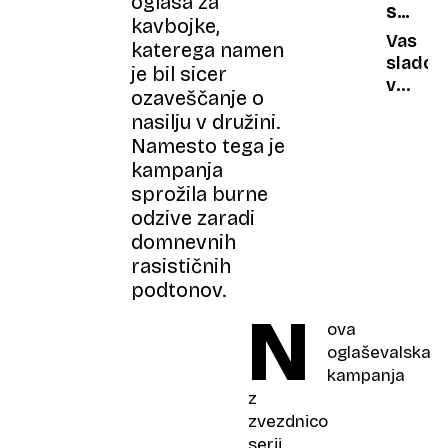
oglasa za
SKRITE
mora«
gorski
kavbojke,
KALORI
cesti
Vas
katerega namen
sladol
je bil sicer
v
ozaveščanje o
resnici
nasilju v družini.
hladi
Namesto tega je
ali
kampanja
samo
sprožila burne
redi?
odzive zaradi
domnevnih
rasističnih
podtonov.
N
ova
oglaševalska
kampanja
z
zvezdnico
serij