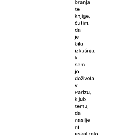
branja
te
knjige,
čutim,
da
je
bila
izkušnja,
ki
sem
jo
doživela
v
Parizu,
kljub
temu,
da
nasilje
ni
eskaliralo,