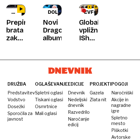
LEGENDARNA
DOLAZIŠ
EVFORIJA
SKUPINA
Prepirljiva
Novi
Globalni
brata
Dragojevićev
vpližnež
zakopala
album
IShowSpeed
bojno
obnorel
sekiro
Ljubljano
in
navdušila
DRUŽBA
OGLAŠEVANJE
EDICIJE
PROJEKTI
POGOJI
Predstavitev
Spletni oglasi
Dnevnik
Gazela
Naročniški
Vodstvo
Tiskani oglasi
Nedeljski
Zlata nit
Akcije in
dnevnik
nagradne
Dosežki
Osmrtnice
igre
Razvedrilo
Sporočila za
Mali oglasi
Spletno
javnost
Naročanje
mesto
edicij
Piškotki
Avtorske