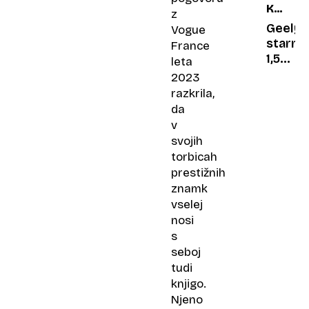
KRATKI
dobili
z
TEST
Geely
Vogue
starra
France
1,5
leta
TD
2023
7DCT
razkrila,
GK:
da
Drugač
v
se je
svojih
treba
torbicah
privadi
prestižnih
znamk
vselej
nosi
s
seboj
tudi
knjigo.
Njeno