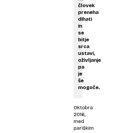
človek
preneha
dihati
in
se
bitje
srca
ustavi,
oživljanje
pa
je
še
mogoče.
Oktobra
2016,
med
pariškim