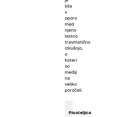
je
bila
v
oporo
med
njeno
lastno
travmatično
izkušnjo,
o
kateri
so
mediji
na
veliko
poročali.
Pisateljica