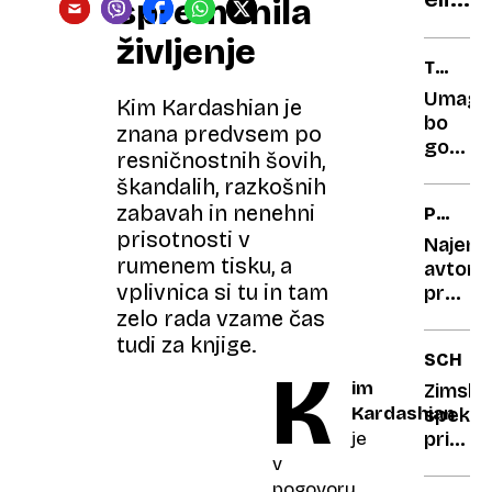
uprav
spremenila
beli
življenje
tenis
TURNIR
vikto
ATP
Umagu
elega
Kim Kardashian je
NA
bo
znana predvsem po
HRVAŠ
gostil
resničnostnih šovih,
vrhuns
škandalih, razkošnih
tenišk
zabavah in nenehni
POTROŠ
igralce
prisotnosti v
KOTIČE
Najem
rumenem tisku, a
avtomo
vplivnica si tu in tam
preprič
se,
zelo rada vzame čas
kaj
tudi za knjige.
SCHLA
boste
K
im
za
Zimski
svojo
Kardashian
spekta
ceno
prihaja
je
v
Backst
v
resnici
Boys!
pogovoru