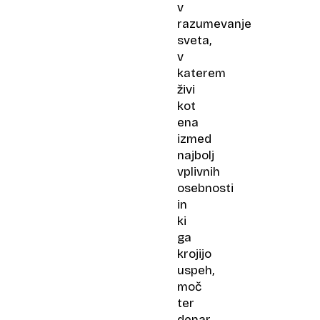
v
razumevanje
sveta,
v
katerem
živi
kot
ena
izmed
najbolj
vplivnih
osebnosti
in
ki
ga
krojijo
uspeh,
moč
ter
denar.