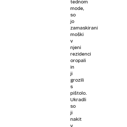
tednom
mode,
so
jo
zamaskirani
moški
v
njeni
rezidenci
oropali
in
ji
grozili
s
pištolo.
Ukradli
so
ji
nakit
v