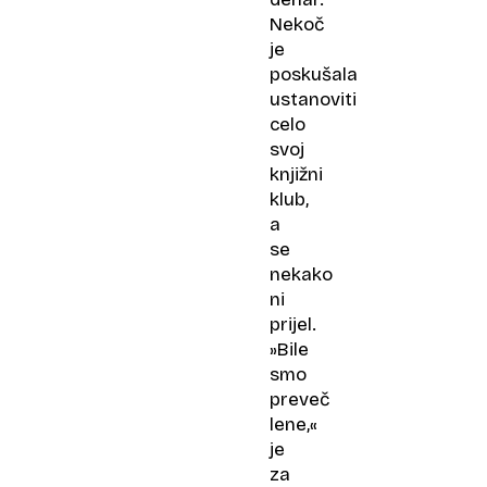
Nekoč
je
poskušala
ustanoviti
celo
svoj
knjižni
klub,
a
se
nekako
ni
prijel.
»Bile
smo
preveč
lene,«
je
za