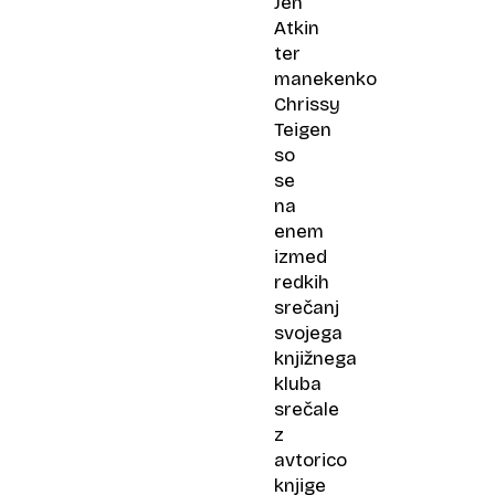
Jen
Atkin
ter
manekenko
Chrissy
Teigen
so
se
na
enem
izmed
redkih
srečanj
svojega
knjižnega
kluba
srečale
z
avtorico
knjige