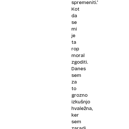
spremeniti.'
Kot
da
se
mi
je
ta
rop
moral
zgoditi.
Danes
sem
za
to
grozno
izkušnjo
hvaležna,
ker
sem
zaradi