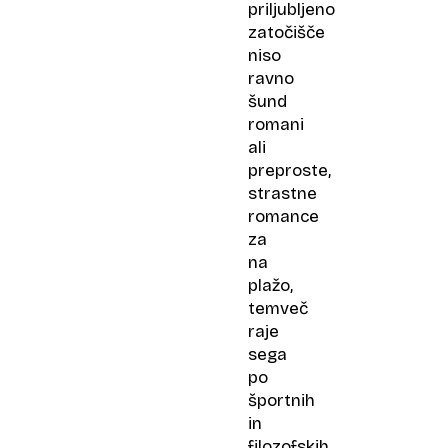
priljubljeno
zatočišče
niso
ravno
šund
romani
ali
preproste,
strastne
romance
za
na
plažo,
temveč
raje
sega
po
športnih
in
filozofskih