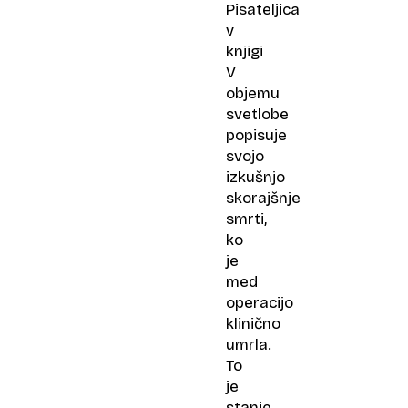
Pisateljica
v
knjigi
V
objemu
svetlobe
popisuje
svojo
izkušnjo
skorajšnje
smrti,
ko
je
med
operacijo
klinično
umrla.
To
je
stanje,