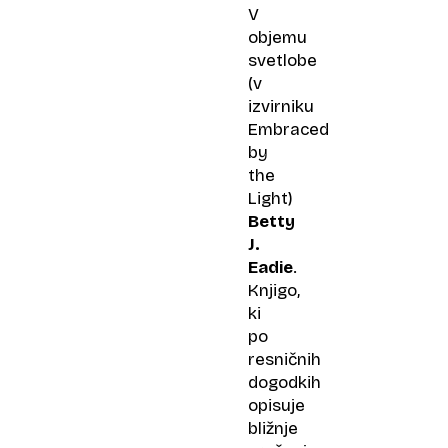
V
objemu
svetlobe
(v
izvirniku
Embraced
by
the
Light)
Betty
J.
Eadie
.
Knjigo,
ki
po
resničnih
dogodkih
opisuje
bližnje