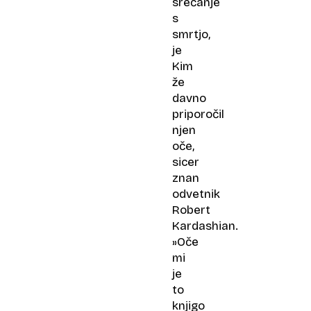
srečanje
s
smrtjo,
je
Kim
že
davno
priporočil
njen
oče,
sicer
znan
odvetnik
Robert
Kardashian.
»Oče
mi
je
to
knjigo