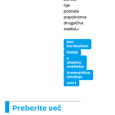
nje
postala
popolnoma
drugačna
oseba.«
kim
kardashian
knjige
v
objemu
svetlobe
travmatična
izkušnja
smrt
Preberite več