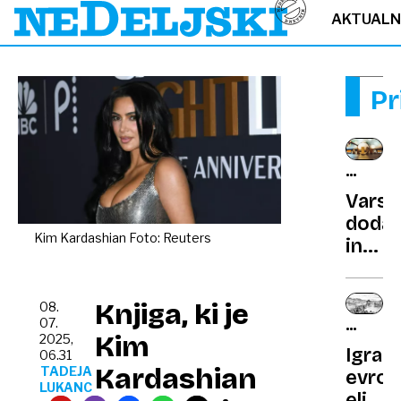
AKTUAL
Pr
VSEVE
NEDA
Varst
dodat
Kim Kardashian Foto: Reuters
in
dedov
kaj
Knjiga, ki je
08.
se
07.
ZGODIL
zgodi
Kim
2025,
SE
Igra
po
06.31
JE
Kardashian
TADEJA
evrop
smrti
LUKANC
elite: