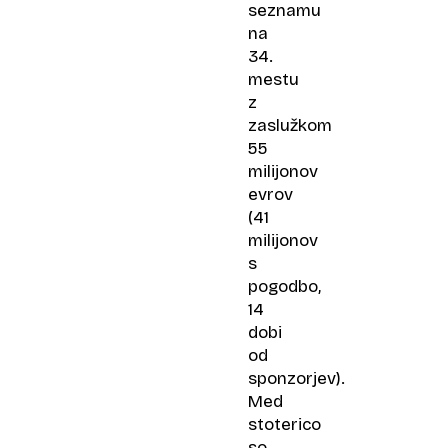
seznamu
na
34.
mestu
z
zaslužkom
55
milijonov
evrov
(41
milijonov
s
pogodbo,
14
dobi
od
sponzorjev).
Med
stoterico
so