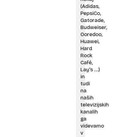
(Adidas,
PepsiCo,
Gatorade,
Budweiser,
Ooredoo,
Huawei,
Hard
Rock
Café,
Lay's ...)
in
tudi
na
naših
televizijskih
kanalih
ga
videvamo
v