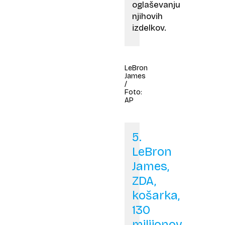
oglaševanju
njihovih
izdelkov.
LeBron
James
/
Foto:
AP
5.
LeBron
James,
ZDA,
košarka,
130
milijonov