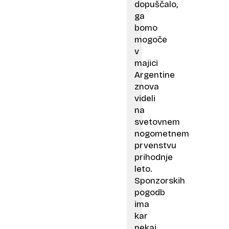
dopuščalo,
ga
bomo
mogoče
v
majici
Argentine
znova
videli
na
svetovnem
nogometnem
prvenstvu
prihodnje
leto.
Sponzorskih
pogodb
ima
kar
nekaj