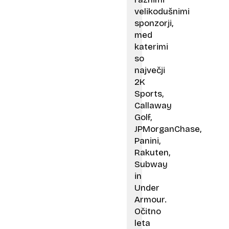
velikodušnimi
sponzorji,
med
katerimi
so
največji
2K
Sports,
Callaway
Golf,
JPMorganChase,
Panini,
Rakuten,
Subway
in
Under
Armour.
Očitno
leta