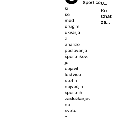
Sportico,
UMETN
ki
INTELI
Ko
se
ChatG
med
zatrjuj
drugim
da
ukvarja
ste
z
morile
analizo
poslovanja
športnikov,
je
objavil
lestvico
stotih
največjih
športnih
zaslužkarjev
na
svetu
v