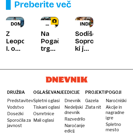
Preberite več
DOMŽALE
NOVA
INDIJA
SEZONA
Z
Na
Sodišče:
Leopoldom
Pogačarjev
Soproga,
I. o
trg
ki jo
desetih
se je
je
deževnih
vrnila
mož
zapovedih
Odprta
označil
kuhna
za
kruto,
lahko
DRUŽBA
OGLAŠEVANJE
EDICIJE
PROJEKTI
POGOJI
gleda
Predstavitev
Spletni oglasi
Dnevnik
Gazela
Naročniški
pornografijo
Vodstvo
Tiskani oglasi
Nedeljski
Zlata nit
Akcije in
dnevnik
nagradne
Dosežki
Osmrtnice
igre
Razvedrilo
Sporočila za
Mali oglasi
Spletno
javnost
Naročanje
mesto
edicij