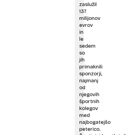
zaslužil
137
milijonov
evrov
in
le
sedem
so
jih
primaknili
sponzorji,
najmanj
od
njegovih
športnih
kolegov
med
najbogatejšo
peterico.