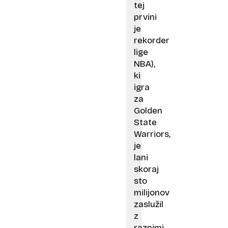
tej
prvini
je
rekorder
lige
NBA),
ki
igra
za
Golden
State
Warriors,
je
lani
skoraj
sto
milijonov
zaslužil
z
raznimi