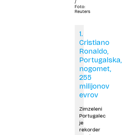
/
Foto:
Reuters
1.
Cristiano
Ronaldo,
Portugalska,
nogomet,
255
milijonov
evrov
Zimzeleni
Portugalec
je
rekorder