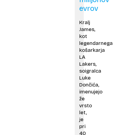
evrov
Kralj
James,
kot
legendarnega
košarkarja
LA
Lakers,
soigralca
Luke
Dončića,
imenujejo
že
vrsto
let,
je
pri
40