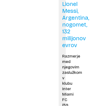
Lionel
Messi,
Argentina,
nogomet,
132
milijonov
evrov
Razmerje
med
njegovim
zaslužkom
v
klubu
Inter
Miami
FC
(59