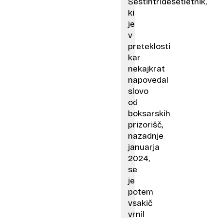
Šestintridesetletnik,
ki
je
v
preteklosti
kar
nekajkrat
napovedal
slovo
od
boksarskih
prizorišč,
nazadnje
januarja
2024,
se
je
potem
vsakič
vrnil