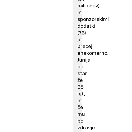
milijonov)
in
sponzorskimi
dodatki
(73)
je
precej
enakomerno.
Junija
bo
star
že
38
let,
in
če
mu
bo
zdravje