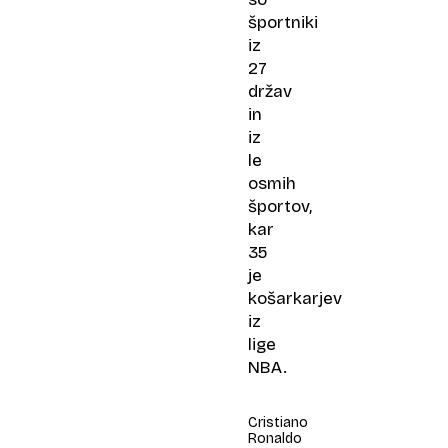
športniki
iz
27
držav
in
iz
le
osmih
športov,
kar
35
je
košarkarjev
iz
lige
NBA.
Cristiano
Ronaldo