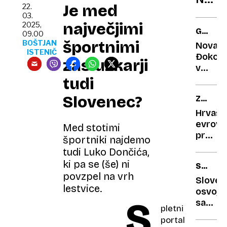
ko
Je med
22.
vilica
sem
03.
žužel
največjimi
jo
2025,
GLAMU
09.00
in
ustvar
ZABAV
športnimi
BOŠTJAN
Novak
jedi
sam
ISTENIČ
Đokovi
zaslužkarji
iz
v
labora
družbi
tudi
z
Slovenec?
ZNAN
Jessic
OBRAZ
Alba
Hrvašk
IMA
in
evroviz
Med stotimi
SVOJ
Evo
predst
športniki najdemo
GLAS
Longor
Marko
tudi Luko Dončića,
Bošnja
ki pa se (še) ni
SANJSK
zapušč
povzpel na vrh
MOŠKI
znani
Sloven
lestvice.
šov
osvojil
S
sanjsk
pletni
Šimeta
portal