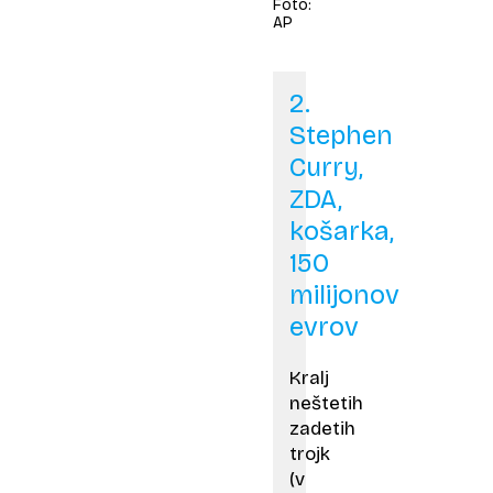
Foto:
AP
2.
Stephen
Curry,
ZDA,
košarka,
150
milijonov
evrov
Kralj
neštetih
zadetih
trojk
(v