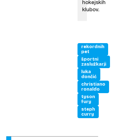
hokejskih
klubov.
rekordnih
pet
športni
zaslužkarji
luka
dončić
christiano
ronaldo
tyson
fury
steph
curry