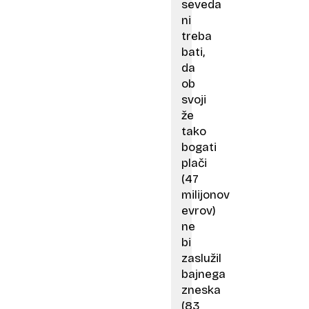
seveda
ni
treba
bati,
da
ob
svoji
že
tako
bogati
plači
(47
milijonov
evrov)
ne
bi
zaslužil
bajnega
zneska
(83