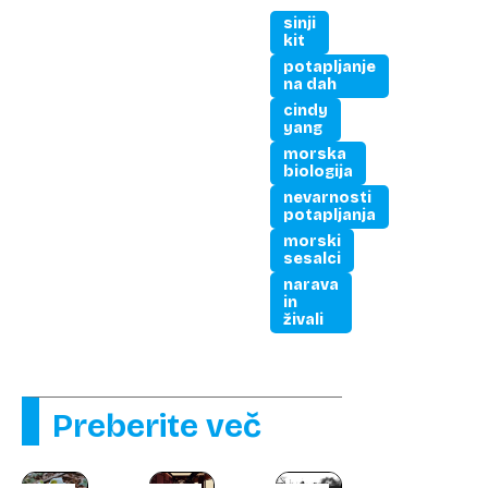
sinji
kit
potapljanje
na dah
cindy
yang
morska
biologija
nevarnosti
potapljanja
morski
sesalci
narava
in
živali
Preberite več