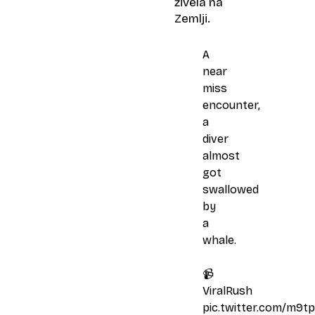
živela na
Zemlji.
A
near
miss
encounter,
a
diver
almost
got
swallowed
by
a
whale.
📹
ViralRush
pic.twitter.com/m9tp