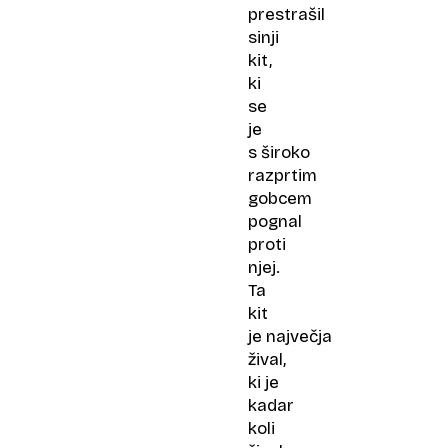
prestrašil
sinji
kit,
ki
se
je
s široko
razprtim
gobcem
pognal
proti
njej.
Ta
kit
je največja
žival,
ki je
kadar
koli