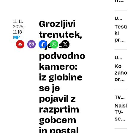
blago
UMETN
Grozljivi
11. 11.
INTELI
Testi,
2025,
trenutek,
11.18
ki
MP
preverj
ujet s
varnos
umetn
podvodno
UMETN
intelig
kamero:
INTELI
so
Ko
ničvre
zahod
iz globine
orodje
se je
postan
rusko
pojavil z
TV-
orožje
SERIJA
Najsla
razprtim
TV-
gobcem
serija
vseh
in postal
časov