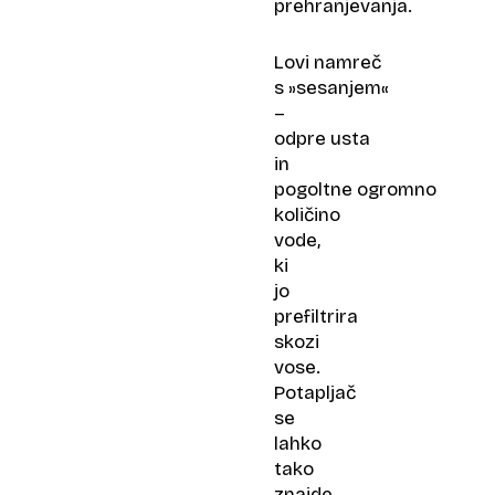
prehranjevanja.
Lovi namreč
s »sesanjem«
–
odpre usta
in
pogoltne ogromno
količino
vode,
ki
jo
prefiltrira
skozi
vose.
Potapljač
se
lahko
tako
znajde