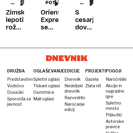
SVET
POTOVANJA
DRŽAL
RASTLIN
BESEDO
Zimske
Orient
S
lepotice:
Express
cesarjevim
rože
se
dovoljenjem
in
vrača
obiskal
grmovnice,
umirajočo
ki
mater
cvetijo
– in
v
se
hladnih
vrnil
DRUŽBA
OGLAŠEVANJE
EDICIJE
PROJEKTI
POGOJI
mesecih
v
Predstavitev
Spletni oglasi
Dnevnik
Gazela
Naročniški
ujetništvo
Vodstvo
Tiskani oglasi
Nedeljski
Zlata nit
Akcije in
dnevnik
nagradne
Dosežki
Osmrtnice
igre
Razvedrilo
Sporočila za
Mali oglasi
Spletno
javnost
Naročanje
mesto
edicij
Piškotki
Avtorske
pravice