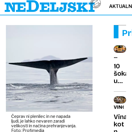
AKTUAL
Pr
ZDRAV
NASVE
10
šokan
učink
hitre
hrane
od
VINO
srca
Vina
Čeprav ni plenilec in ne napada
do
ljudi, je lahko nevaren zaradi
kot
možg
velikosti in načina prehranjevanja.
Foto: Profimedia
nalož