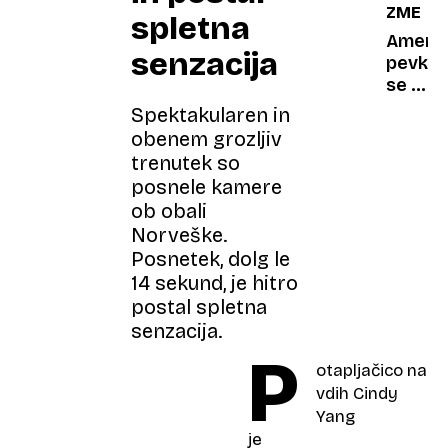
ZMEDA
spletna
Ameriš
senzacija
pevka
se je
neved
Spektakularen in
poročil
obenem grozljiv
z
trenutek so
malezi
posnele kamere
sultan
ob obali
zdaj
Norveške.
zahtev
Posnetek, dolg le
ločitev
14 sekund, je hitro
postal spletna
senzacija.
P
otapljačico na
vdih Cindy
Yang
je