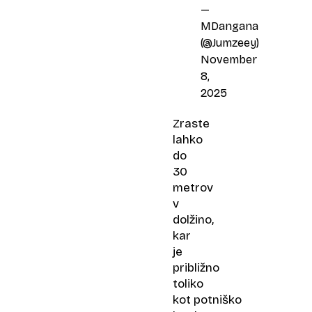
—
MDangana
(@Jumzeey)
November
8,
2025
Zraste
lahko
do
30
metrov
v
dolžino,
kar
je
približno
toliko
kot potniško