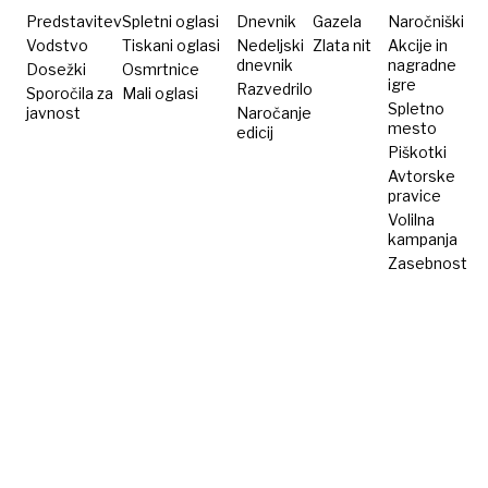
z
kos -
Predstavitev
Spletni oglasi
Dnevnik
Gazela
Naročniški
banano
pa vi?
Vodstvo
Tiskani oglasi
Nedeljski
Zlata nit
Akcije in
dnevnik
nagradne
Dosežki
Osmrtnice
igre
Razvedrilo
Sporočila za
Mali oglasi
Spletno
javnost
Naročanje
mesto
edicij
Piškotki
Avtorske
pravice
Volilna
kampanja
Zasebnost