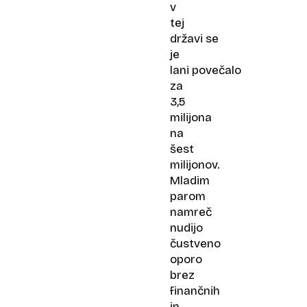
v
tej
državi se
je
lani povečalo
za
3,5
milijona
na
šest
milijonov.
Mladim
parom
namreč
nudijo
čustveno
oporo
brez
finančnih
in