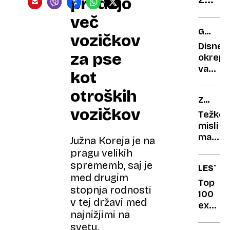
prodajo
podje
več
Lilly
GAL
vozičkov
za
GADOT
Disney
Alzhe
za pse
okrepil
bolez
varova
kot
slavne
zvezdn
otroških
ZAHRB
potem
vozičkov
BOLEZ
ko je
Težke
prejela
misli
grožnj
mame
Južna Koreja je na
s
Tadeje
pragu velikih
smrtjo
Bom
sprememb, saj je
LESTVI
dočaka
med drugim
hčerin
Top
stopnja rodnosti
prvi
100
v tej državi med
šolski
ex
najnižjimi na
dan?
YU
svetu.
rock: