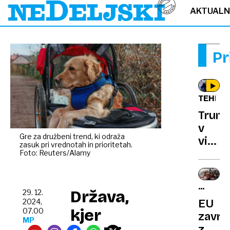
AKTUAL
Pr
TEHNOL
Trum
v
Gre za družbeni trend, ki odraža
video
zasuk pri vrednotah in prioritetah.
srbsk
Foto: Reuters/Alamy
turbo
dvojc
PREVEL
Država,
29. 12.
TVEGA
EU
2024,
kjer
07.00
zavrni
MP
zdrav