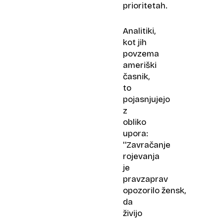
prioritetah.
Analitiki,
kot jih
povzema
ameriški
časnik,
to
pojasnjujejo
z
obliko
upora:
''Zavračanje
rojevanja
je
pravzaprav
opozorilo žensk,
da
živijo