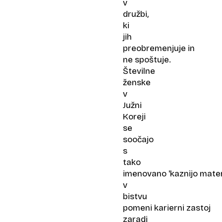
v
družbi,
ki
jih
preobremenjuje in
ne spoštuje.
Številne
ženske
v
Južni
Koreji
se
soočajo
s
tako
imenovano 'kaznijo materi
v
bistvu
pomeni karierni zastoj
zaradi