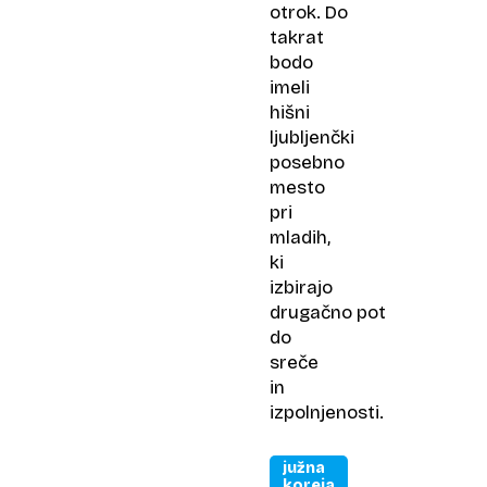
otrok. Do
takrat
bodo
imeli
hišni
ljubljenčki
posebno
mesto
pri
mladih,
ki
izbirajo
drugačno pot
do
sreče
in
izpolnjenosti.
južna
koreja