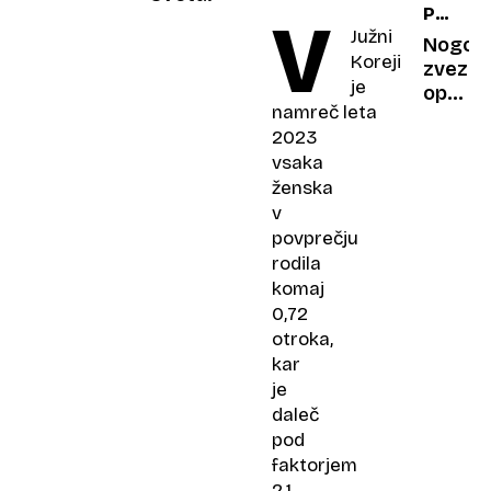
PO
V
Ljubav
Južni
PRITOŽ
na
Nogom
Koreji
prvi
zvezdn
je
krevet
opral
namreč leta
svoje
2023
ime:
vsaka
Obsod
ženska
za
posils
v
padla.
povprečju
Kaj
rodila
sledi?
komaj
0,72
otroka,
kar
je
daleč
pod
faktorjem
2,1,