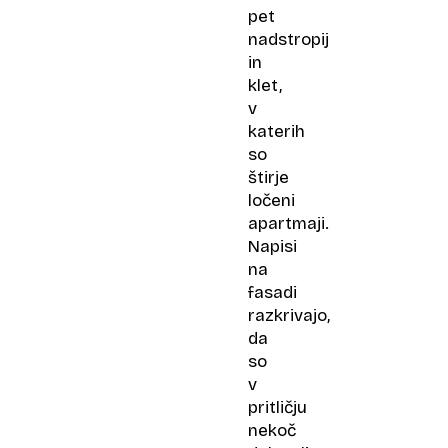
pet
nadstropij
in
klet,
v
katerih
so
štirje
ločeni
apartmaji.
Napisi
na
fasadi
razkrivajo,
da
so
v
pritličju
nekoč