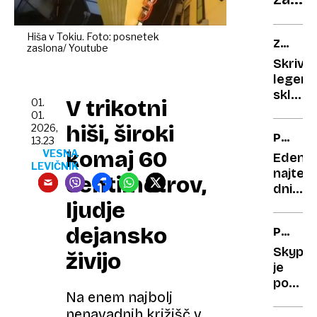
navdih
lenuh
druge
žensk
Hiša v Tokiu. Foto: posnetek
ZGODIL
zaslona/ Youtube
SE
Skrivn
JE
legend
skladb
V trikotni
01.
koga
01.
je v
hiši, široki
2026,
PREGL
resnici
13.23
komaj 60
LETA
VESNA
ljubil
Eden
LEVIČNIK
2025
avtor
najtežj
centimetrov,
Silves
dni:
poljub
ljudje
ponede
20.
dejansko
PREGL
januarj
LETA
Skype
živijo
2025
je
pomah
Na enem najbolj
v
nenavadnih križišč v
slovo,