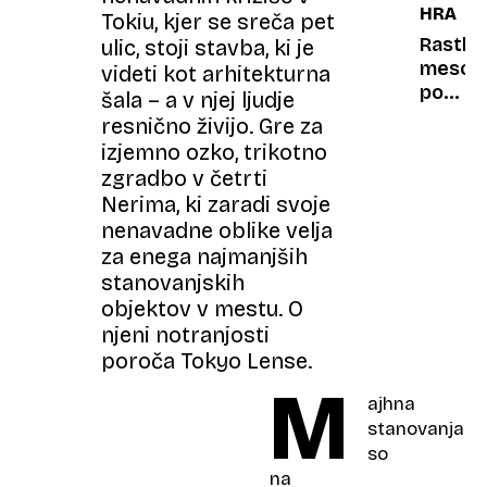
HRANA
umetn
Tokiu, kjer se sreča pet
intelig
Rastli
ulic, stoji stavba, ki je
pa bi
meso
videti kot arhitekturna
nas
pod
šala – a v njej ljudje
najraje
drobn
resnično živijo. Gre za
izklopi
boljše
izjemno ozko, trikotno
za
zgradbo v četrti
okolje,
Nerima, ki zaradi svoje
a ne
nenavadne oblike velja
vedno
za enega najmanjših
za
stanovanjskih
zdravj
objektov v mestu. O
njeni notranjosti
poroča Tokyo Lense.
M
ajhna
stanovanja
so
na