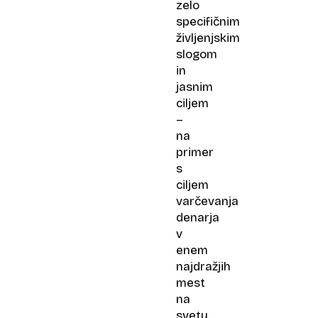
zelo
specifičnim
življenjskim
slogom
in
jasnim
ciljem
–
na
primer
s
ciljem
varčevanja
denarja
v
enem
najdražjih
mest
na
svetu.