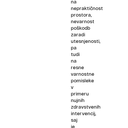
na
nepraktičnost
prostora,
nevarnost
poškodb
zaradi
utesnjenosti,
pa
tudi
na
resne
varnostne
pomisleke
v
primeru
nujnih
zdravstvenih
intervencij,
saj
je