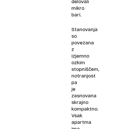
delovali
mikro
bari.
Stanovanja
so
povezana
z
izjemno
ozkim
stopniščem,
notranjost
pa
je
zasnovana
skrajno
kompaktno.
Vsak
apartma
ima