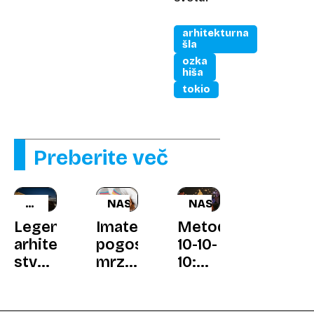
arhitekturna
šla
ozka
hiša
tokio
Preberite več
LOS
NASVET
NASVET
ANGELES
Legendarna
Imate
Metoda
arhitekturna
pogosto
10-10-
stvaritev
mrzle
10:
po 65
noge?
skrivno
letih
Poglejte,
orožje