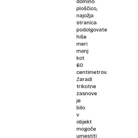
domino
ploščico,
najožja
stranica
podolgovate
hiše
meri
manj
kot
60
centimetrov.
Zaradi
trikotne
zasnove
je
bilo
v
objekt
mogoče
umestiti