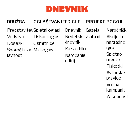
naprodaj
s
za
katerimi
uspešne
živili
novoletne
jih
zaobljube
DRUŽBA
OGLAŠEVANJE
EDICIJE
PROJEKTI
POGOJI
lahko
Predstavitev
Spletni oglasi
Dnevnik
Gazela
Naročniški
pogrejete
Vodstvo
Tiskani oglasi
Nedeljski
Zlata nit
Akcije in
dnevnik
nagradne
Dosežki
Osmrtnice
igre
Razvedrilo
Sporočila za
Mali oglasi
Spletno
javnost
Naročanje
mesto
edicij
Piškotki
Avtorske
pravice
Volilna
kampanja
Zasebnost