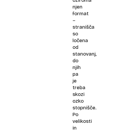
oziroma
njen
format
–
stranišča
so
ločena
od
stanovanj,
do
njih
pa
je
treba
skozi
ozko
stopnišče.
Po
velikosti
in