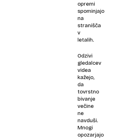
opremi
spominjajo
na
stranišča
v
letalih.
Odzivi
gledalcev
videa
kažejo,
da
tovrstno
bivanje
večine
ne
navduši.
Mnogi
opozarjajo