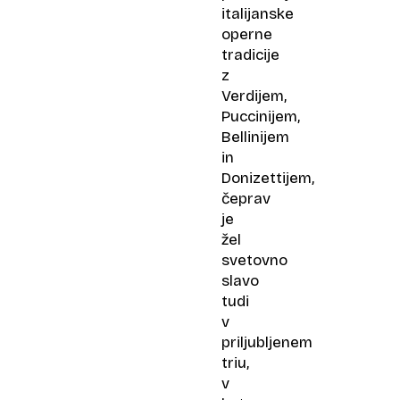
italijanske
operne
tradicije
z
Verdijem,
Puccinijem,
Bellinijem
in
Donizettijem,
čeprav
je
žel
svetovno
slavo
tudi
v
priljubljenem
triu,
v