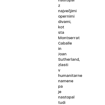
nastopal
z
največjimi
opernimi
divami,
kot
sta
Montserrat
Caballe
in
Joan
Sutherland,
zlasti
v
humanitarne
namene
pa
je
nastopal
tudi