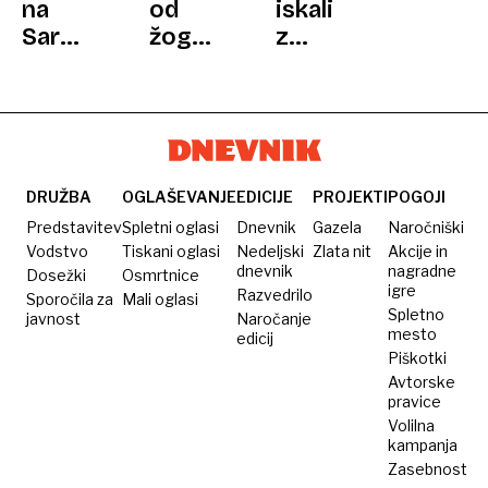
na
od
iskali
Sardiniji:
žogic:
z
ženin
Nekateri
dronom
na
psi
in
poročno
kažejo
termovizijsko
noč v
vedenje,
kamero,
postelji
podobno
našli
z
zasvojenosti
so jo
DRUŽBA
OGLAŠEVANJE
EDICIJE
PROJEKTI
POGOJI
ženino
230
Predstavitev
Spletni oglasi
Dnevnik
Gazela
Naročniški
sorodnico
kilometrov
Vodstvo
Tiskani oglasi
Nedeljski
Zlata nit
Akcije in
dnevnik
nagradne
Dosežki
Osmrtnice
stran
igre
Razvedrilo
Sporočila za
Mali oglasi
Spletno
javnost
Naročanje
mesto
edicij
Piškotki
Avtorske
pravice
Volilna
kampanja
Zasebnost