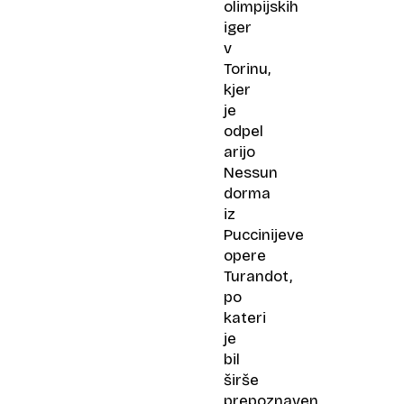
olimpijskih
iger
v
Torinu,
kjer
je
odpel
arijo
Nessun
dorma
iz
Puccinijeve
opere
Turandot,
po
kateri
je
bil
širše
prepoznaven.