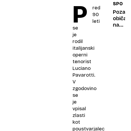
P
SPOMIN
vse
red
bolj
Pozablj
90
ogrož
običaji
leti
naših
se
trgate
je
ko
rodil
so
italijanski
grozdj
operni
še
tenorist
stiskali
Luciano
z
Pavarotti.
nogam
V
zgodovino
se
je
vpisal
zlasti
kot
poustvarjalec