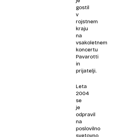
je
gostil
v
rojstnem
kraju
na
vsakoletnem
koncertu
Pavarotti
in
prijatelji.
Leta
2004
se
je
odpravil
na
poslovilno
svetovno