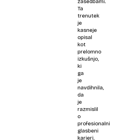
zasedbami.
Ta
trenutek
je
kasneje
opisal
kot
prelomno
izkušnjo,
ki
ga
je
navdihnila,
da
je
razmislil
o
profesionalni
glasbeni
karieri.