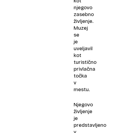
kot
njegovo
zasebno
življenje.
Muzej
se
je
uveljavil
kot
turistično
privlačna
točka
v
mestu.
Njegovo
življenje
je
predstavljeno
v