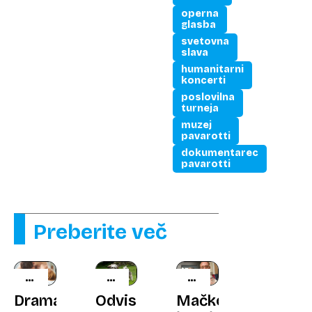
operna
glasba
svetovna
slava
humanitarni
koncerti
poslovilna
turneja
muzej
pavarotti
dokumentarec
pavarotti
Preberite več
SPODLETELA
PASJE
ISKALNA
POROKA
IGRAČE
AKCIJA
Drama
Odvisni
Mačko