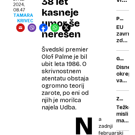
38 let
2024,
srbsk
kasneje
08.47
turbo
TAMARA
PREVEL
umor še
KRIVEC
dvojc
TVEGA
EU
nerešen
zavrnil
zdravil
podjet
Švedski premier
Lilly
Olof Palme je bil
GAL
za
ubit leta 1986. O
GADOT
Alzhei
Disney
skrivnostnem
boleze
okrepil
atentatu obstaja
varova
ogromno teorij
slavne
zarote, po eni od
zvezdn
ZAHRB
njih je morilca
potem
BOLEZ
ko je
najela Udba.
Težke
prejela
misli
N
a
grožnj
mame
zadnji
s
Tadeje
februarski
smrtjo
Bom