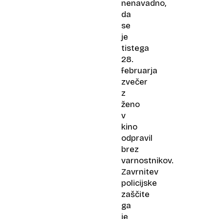
nenavadno,
da
se
je
tistega
28.
februarja
zvečer
z
ženo
v
kino
odpravil
brez
varnostnikov.
Zavrnitev
policijske
zaščite
ga
je