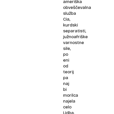
ameriška
obveščevalna
služba
Cia,
kurdski
separatisti,
južnoafriške
varnostne
sile,
po
eni
od
teorij
pa
naj
bi
morilca
najela
celo
Udba.