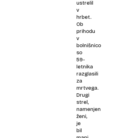
ustrelil
v
hrbet.
Ob
prihodu
v
bolnišnico
so
59-
letnika
razglasili
za
mrtvega.
Drugi
strel,
namenjen
ženi,
je
bil
manj