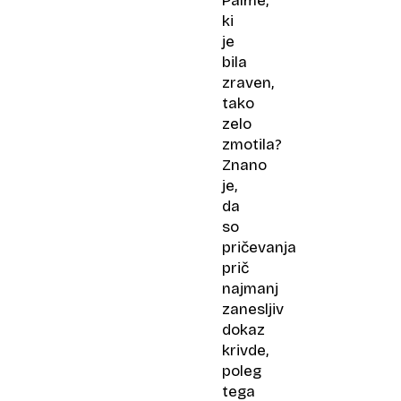
Palme,
ki
je
bila
zraven,
tako
zelo
zmotila?
Znano
je,
da
so
pričevanja
prič
najmanj
zanesljiv
dokaz
krivde,
poleg
tega