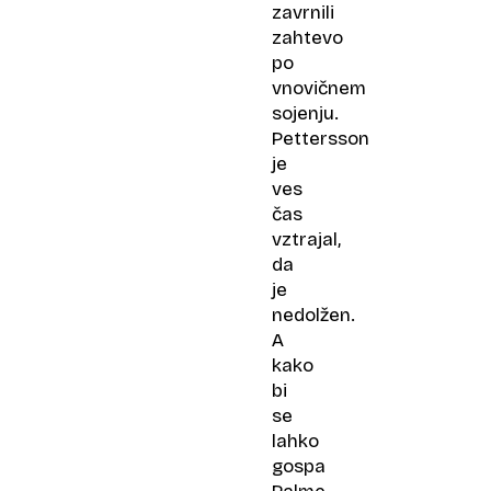
zavrnili
zahtevo
po
vnovičnem
sojenju.
Pettersson
je
ves
čas
vztrajal,
da
je
nedolžen.
A
kako
bi
se
lahko
gospa