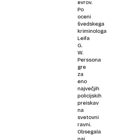
evrov.
Po
oceni
švedskega
kriminologa
Leifa
G.
W.
Perssona
gre
za
eno
največjih
policijskih
preiskav
na
svetovni
ravni.
Obsegala
naj