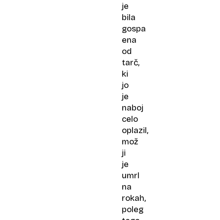
je
bila
gospa
ena
od
tarč,
ki
jo
je
naboj
celo
oplazil,
mož
ji
je
umrl
na
rokah,
poleg