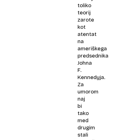
toliko
teorij
zarote
kot
atentat
na
ameriškega
predsednika
Johna
F.
Kennedyja.
Za
umorom
naj
bi
tako
med
drugim
stali