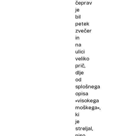
čeprav
je
bil
petek
zvečer
in
na
ulici
veliko
prič,
dlje
od
splošnega
opisa
»visokega
moškega«,
ki
je
streljal,
niso