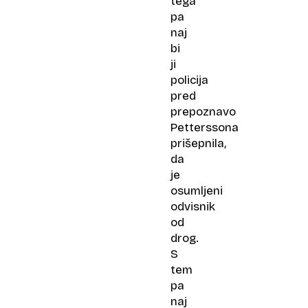
tega
pa
naj
bi
ji
policija
pred
prepoznavo
Petterssona
prišepnila,
da
je
osumljeni
odvisnik
od
drog.
S
tem
pa
naj