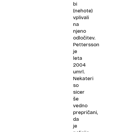
bi
(nehote)
vplivali
na
njeno
odločitev.
Pettersson
je
leta
2004
umrl.
Nekateri
so
sicer
še
vedno
prepričani,
da
je