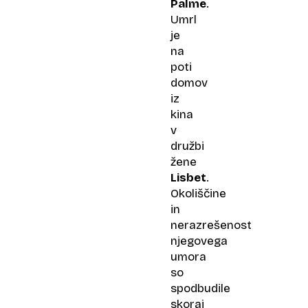
Palme
.
Umrl
je
na
poti
domov
iz
kina
v
družbi
žene
Lisbet
.
Okoliščine
in
nerazrešenost
njegovega
umora
so
spodbudile
skoraj