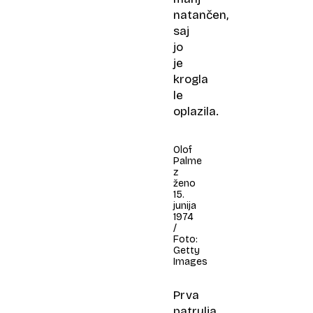
natančen,
saj
jo
je
krogla
le
oplazila.
Olof
Palme
z
ženo
15.
junija
1974
/
Foto:
Getty
Images
Prva
patrulja