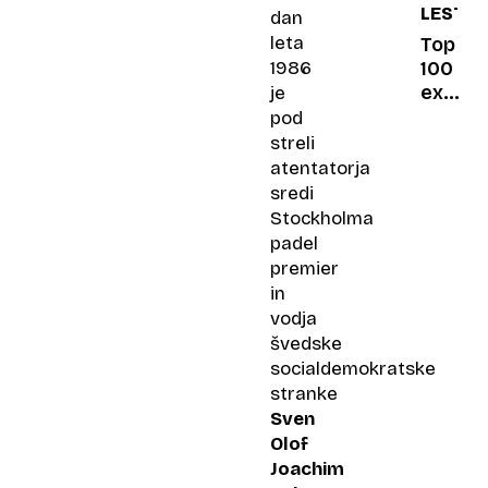
LESTVI
dan
dočaka
hčerin
leta
Top
prvi
100
1986
šolski
ex
je
dan?
YU
pod
rock:
streli
Ljubav
atentatorja
na
sredi
prvi
Stockholma
krevet
padel
premier
in
vodja
švedske
socialdemokratske
stranke
Sven
Olof
Joachim