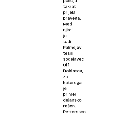
policija
takrat
prijela
pravega.
Med
njimi
je
tudi
Palmejev
tesni
sodelavec
Ulf
Dahlsten
,
za
katerega
je
primer
dejansko
rešen.
Pettersson