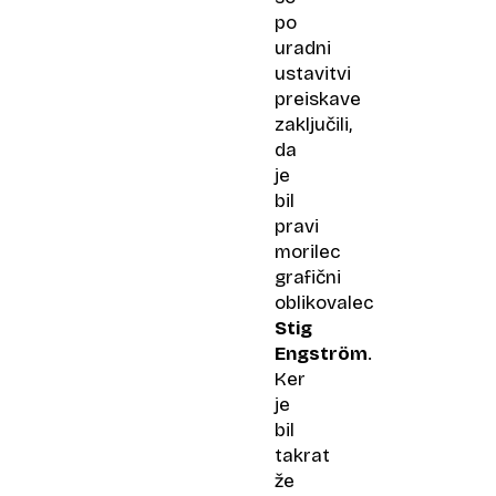
po
uradni
ustavitvi
preiskave
zaključili,
da
je
bil
pravi
morilec
grafični
oblikovalec
Stig
Engström
.
Ker
je
bil
takrat
že