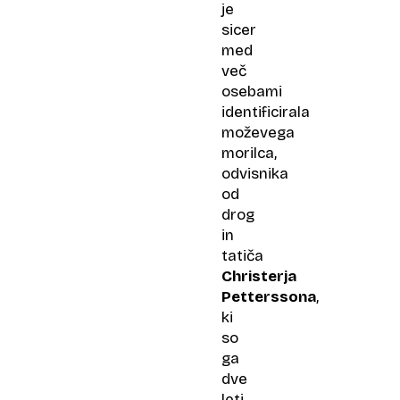
je
sicer
med
več
osebami
identificirala
moževega
morilca,
odvisnika
od
drog
in
tatiča
Christerja
Petterssona
,
ki
so
ga
dve
leti