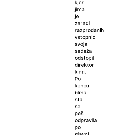
kjer
jima
je
zaradi
razprodanih
vstopnic
svoja
sedeža
odstopil
direktor
kina.
Po
koncu
filma
sta
se
peš
odpravila
po
glavni