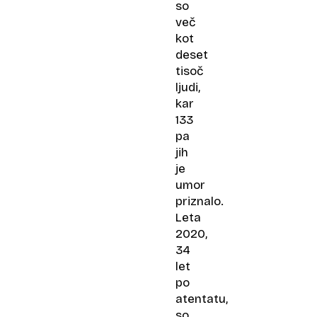
so
več
kot
deset
tisoč
ljudi,
kar
133
pa
jih
je
umor
priznalo.
Leta
2020,
34
let
po
atentatu,
so