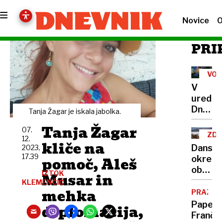
Novice
O
PRI
VOŠ
V
uredni
Dnevni
Tanja Žagar je iskala jabolka.
vam
Tanja Žagar
07.
želimo
ZDA
12.
miren
kliče na
DA
Dansk
2023,
božič
17.39
pomoč, Aleš
okrepi
obram
IZTOK
Musar in
Grenlan
KLEMENČIČ
mehka
Trump
PRAZNIK
zanima
Papež
diplomacija,
nakup
Franči