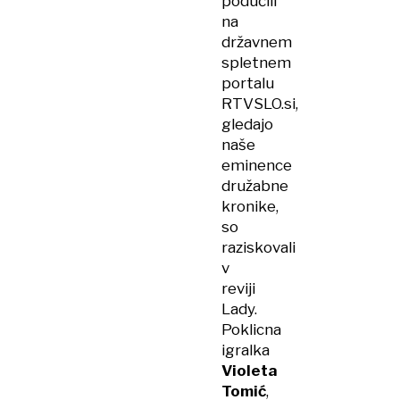
podučili
na
državnem
spletnem
portalu
RTVSLO.si,
gledajo
naše
eminence
družabne
kronike,
so
raziskovali
v
reviji
Lady.
Poklicna
igralka
Violeta
Tomić
,