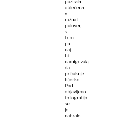
pozirala
oblečena
v
rožnat
pulover,
s
tem
pa
naj
bi
namigovala,
da
pričakuje
hčerko.
Pod
objavljeno
fotografijo
se
je
nabralo