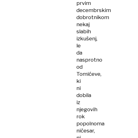
prvim
decembrskim
dobrotnikom
nekaj
slabih
izkušenj,
le
da
nasprotno
od
Tomićeve,
ki
ni
dobila
iz
njegovih
rok
popolnoma
ničesar,
ni