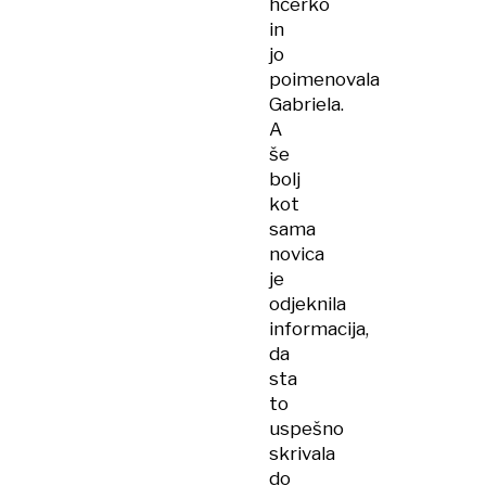
hčerko
in
jo
poimenovala
Gabriela.
A
še
bolj
kot
sama
novica
je
odjeknila
informacija,
da
sta
to
uspešno
skrivala
do