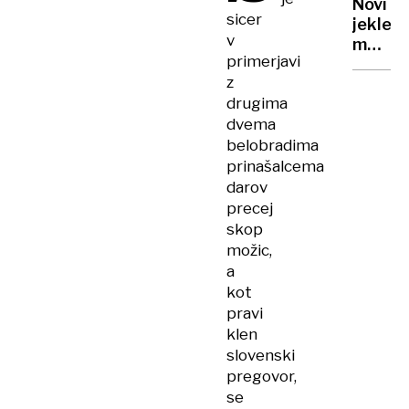
Novi
sveto
sicer
jekleni
nebu
v
mož
primerjavi
prihaja
z
prihod
drugima
poletj
dvema
belobradima
prinašalcema
darov
precej
skop
možic,
a
kot
pravi
klen
slovenski
pregovor,
se