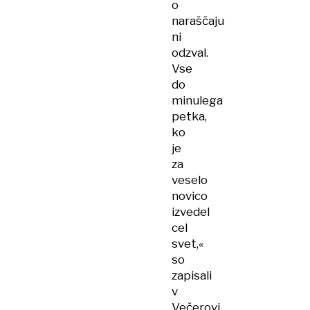
o
naraščaju
ni
odzval.
Vse
do
minulega
petka,
ko
je
za
veselo
novico
izvedel
cel
svet,«
so
zapisali
v
Večerovi