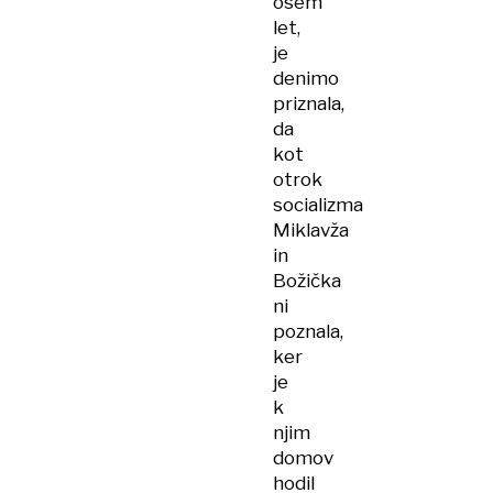
osem
let,
je
denimo
priznala,
da
kot
otrok
socializma
Miklavža
in
Božička
ni
poznala,
ker
je
k
njim
domov
hodil