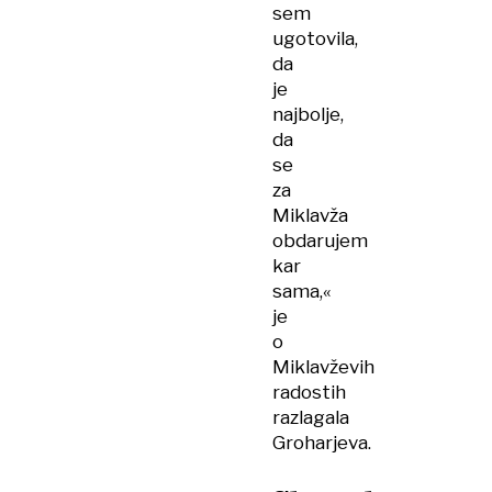
sem
ugotovila,
da
je
najbolje,
da
se
za
Miklavža
obdarujem
kar
sama,«
je
o
Miklavževih
radostih
razlagala
Groharjeva.