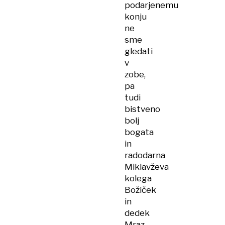
podarjenemu
konju
ne
sme
gledati
v
zobe,
pa
tudi
bistveno
bolj
bogata
in
radodarna
Miklavževa
kolega
Božiček
in
dedek
Mraz