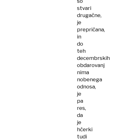
so
stvari
drugačne,
je
prepričana,
in
do
teh
decembrskih
obdarovanj
nima
nobenega
odnosa,
je
pa
res,
da
je
hčerki
tudi