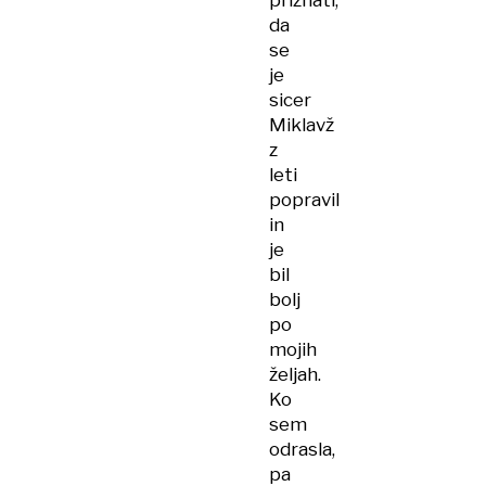
priznati,
da
se
je
sicer
Miklavž
z
leti
popravil
in
je
bil
bolj
po
mojih
željah.
Ko
sem
odrasla,
pa