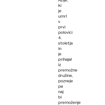
Azije,
ki
je
umrl
v
prvi
polovici
4.
stoletja
in
je
prihajal
iz
premožne
družine,
pozneje
pa
naj
bi
premoženje