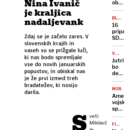
Nina Ivanič
arktič
ob
otoka
božiču
je kraljica
in
BLIŽNJI
nadaljevank
začetk
VZHOD
16
sveteg
pripad
leta
Zdaj se je začelo zares. V
SDF
poudar
slovenskih krajih in
ubitih
pomen
vaseh so se prižgale luči,
v
upanja
VREMEN
ki nas bodo spremljale
spopad
NAPOVE
Jutri
vse do novih januarskih
na
bo
severo
popustov, in obiskal nas
delno
Sirije
je že prvi izmed treh
jasno,
bradatežev, ki nosijo
ponek
NORAD
darila.
oblačn
Ameri
vojska
spreml
S
Božičk
veti
potova
Miklavž
FILMSK
po
je
NAPOVE