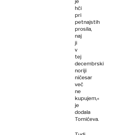
je
hči
pri
petnajstih
prosila,
naj
ji
v
tej
decembrski
noriji
ničesar
več
ne
kupujem,«
je
dodala
Tomićeva.
Tudi