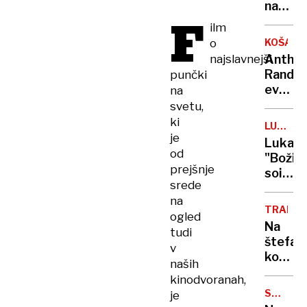
našli
napad
F
mrtve
na
ilm
Jemen,
o
KOŠARK
ko
najslavnejši
Antho
se je
Randol
punčki
tam
evrops
na
mudil
prvak
svetu,
direkt
s
ki
WHO
LUKA
Sloveni
je
DONČIĆ
Luka
leta
od
"Božič
2017:
prejšnje
soigra
Hvalež
srede
in
da si
na
uslužb
je
TRADICI
ogled
Dallas
premisl
Na
tudi
radoda
štefan
v
obdaril
konji
naših
dobili
kinodvoranah,
blagos
SNEŽNI
je
ZAMETI