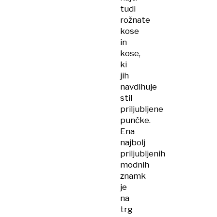
tudi
rožnate
kose
in
kose,
ki
jih
navdihuje
stil
priljubljene
punčke.
Ena
najbolj
priljubljenih
modnih
znamk
je
na
trg