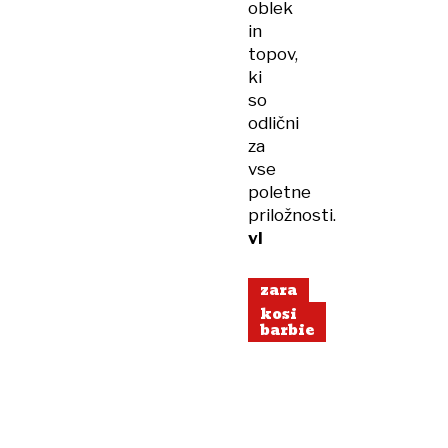
oblek
in
topov,
ki
so
odlični
za
vse
poletne
priložnosti.
vl
zara
kosi
barbie