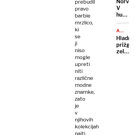
Norveš
prebudil
V
pravo
hudi
barbie
avtobu
mrzlico,
nesreč
ki
ALPSKO
najman
SMUČAN
se
Hladni
trije
ji
prižgal
mrtvi
niso
zeleno
mogle
luč
upreti
za
niti
Kranjs
Goro
različne
modne
znamke,
zato
je
v
njihovih
kolekcijah
najti