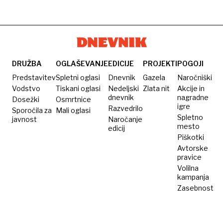
DRUŽBA
OGLAŠEVANJE
EDICIJE
PROJEKTI
POGOJI
Predstavitev
Spletni oglasi
Dnevnik
Gazela
Naročniški
Vodstvo
Tiskani oglasi
Nedeljski
Zlata nit
Akcije in
dnevnik
nagradne
Dosežki
Osmrtnice
igre
Razvedrilo
Sporočila za
Mali oglasi
Spletno
javnost
Naročanje
mesto
edicij
Piškotki
Avtorske
pravice
Volilna
kampanja
Zasebnost