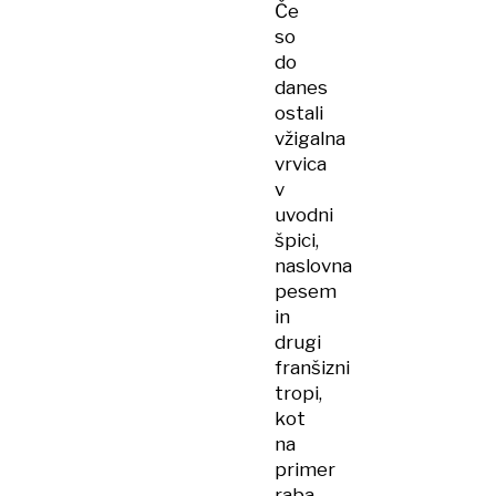
Če
so
do
danes
ostali
vžigalna
vrvica
v
uvodni
špici,
naslovna
pesem
in
drugi
franšizni
tropi,
kot
na
primer
raba