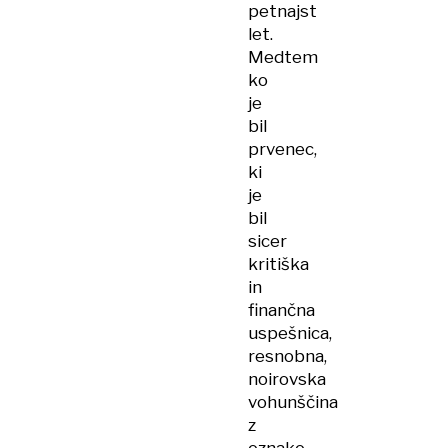
petnajst
let.
Medtem
ko
je
bil
prvenec,
ki
je
bil
sicer
kritiška
in
finančna
uspešnica,
resnobna,
noirovska
vohunščina
z