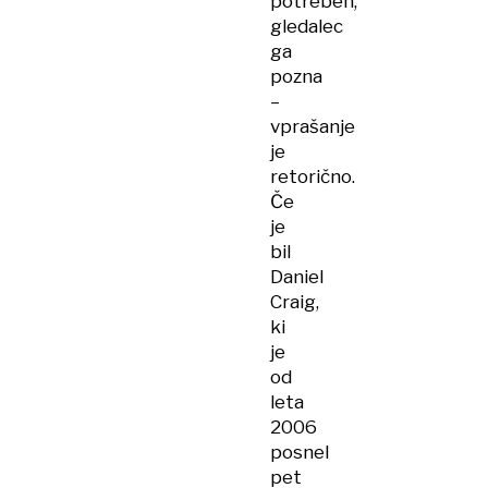
potreben,
gledalec
ga
pozna
–
vprašanje
je
retorično.
Če
je
bil
Daniel
Craig,
ki
je
od
leta
2006
posnel
pet