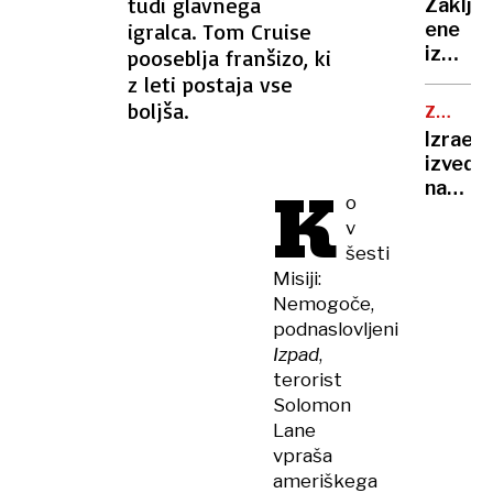
tudi glavnega
obram
Zaklju
je
igralca. Tom Cruise
ene
pela,
izmed
pooseblja franšizo, ki
Robert
najzah
z leti postaja vse
Golob
reševa
boljša.
uplenil
ZRAČNI
akcij,
NAPAD
cvetač
Izrael
planin
Andrej
izvedel
našli
K
Staret
napad
mrtve
o
so
na
v
napodil
Jemen,
šesti
ko
Misiji:
se je
Nemogoče,
tam
podnaslovljeni
mudil
Izpad
,
direkt
terorist
WHO
Solomon
Lane
vpraša
ameriškega