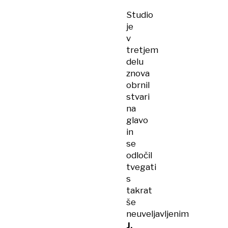
Studio
je
v
tretjem
delu
znova
obrnil
stvari
na
glavo
in
se
odločil
tvegati
s
takrat
še
neuveljavljenim
J.