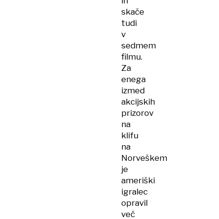
in
skače
tudi
v
sedmem
filmu.
Za
enega
izmed
akcijskih
prizorov
na
klifu
na
Norveškem
je
ameriški
igralec
opravil
več