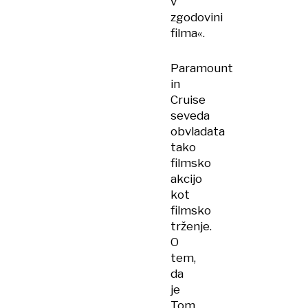
v
zgodovini
filma«.
Paramount
in
Cruise
seveda
obvladata
tako
filmsko
akcijo
kot
filmsko
trženje.
O
tem,
da
je
Tom