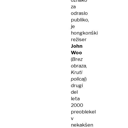
oznako
za
odraslo
publiko,
je
hongkonški
režiser
John
Woo
(
Brez
obraza
,
Kruti
policaj
)
drugi
del
leta
2000
preoblekel
v
nekakšen