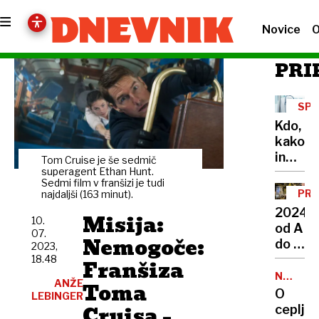
Novice
O
PRI
SP
ZAK
Kdo,
kako
in
Tom Cruise je še sedmič
zakaj
superagent Ethan Hunt.
Sedmi film v franšizi je tudi
lahko
PRE
najdaljši (163 minut).
uveljav
LET
2024
Misija:
ugovor
10.
od A
07.
vesti
Nemogoče:
do Ž
2023,
v
18.48
Franšiza
prestol
NALEZLJ
ANŽE
Toma
BOLEZN
Od
O
LEBINGER
selitve
Cruisa –
cepljen