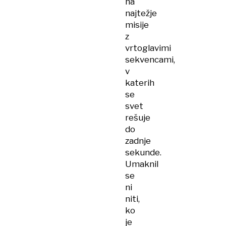
na
najtežje
misije
z
vrtoglavimi
sekvencami,
v
katerih
se
svet
rešuje
do
zadnje
sekunde.
Umaknil
se
ni
niti,
ko
je