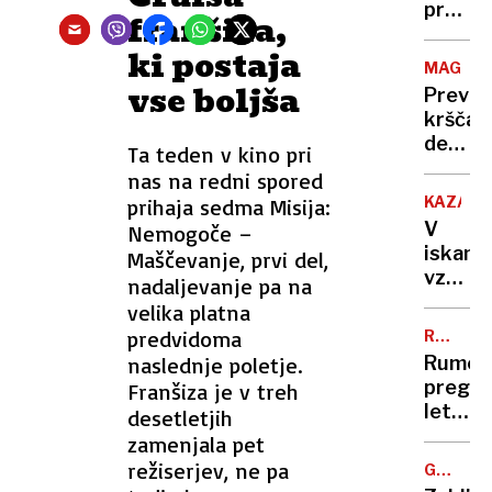
arhiva
proti
franšiza,
do
norica
ki postaja
začetk
bodo
MAGDE
gradnj
tehtali
vse boljša
Previd
železn
starši
krščan
postaj
demokr
Ta teden v kino pri
AfD
nas na redni spored
pa z
KAZAHS
prihaja sedma Misija:
vsemi
V
Nemogoče –
topovi
iskanju
Maščevanje, prvi del,
vzroka
nadaljevanje pa na
za
velika platna
strmog
predvidoma
RUMENE
letala
NOVICE
naslednje poletje.
Rumen
prst
pregle
Franšiza je v treh
uperili
leta:
desetletjih
v
Nataša
zamenjala pet
rusko
Pirc
režiserjev, ne pa
zračno
GORSKO
Musar
REŠEVA