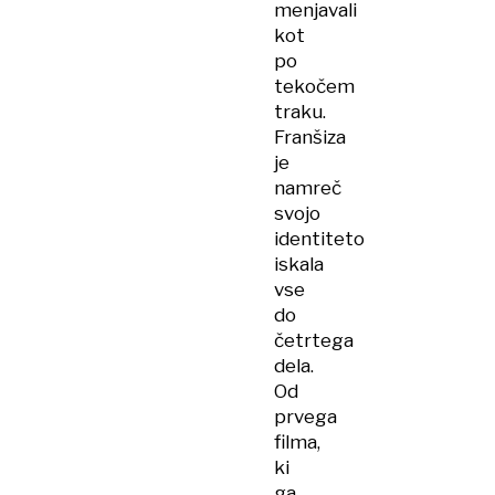
menjavali
kot
po
tekočem
traku.
Franšiza
je
namreč
svojo
identiteto
iskala
vse
do
četrtega
dela.
Od
prvega
filma,
ki
ga