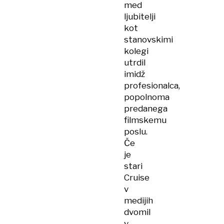
med
ljubitelji
kot
stanovskimi
kolegi
utrdil
imidž
profesionalca,
popolnoma
predanega
filmskemu
poslu.
Če
je
stari
Cruise
v
medijih
dvomil
v