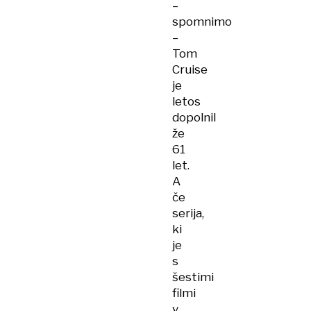
–
spomnimo
–
Tom
Cruise
je
letos
dopolnil
že
61
let.
A
če
serija,
ki
je
s
šestimi
filmi
v