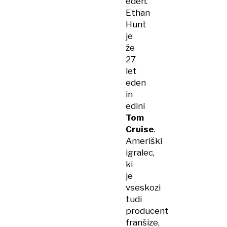
eden.
Ethan
Hunt
je
že
27
let
eden
in
edini
Tom
Cruise
.
Ameriški
igralec,
ki
je
vseskozi
tudi
producent
franšize,