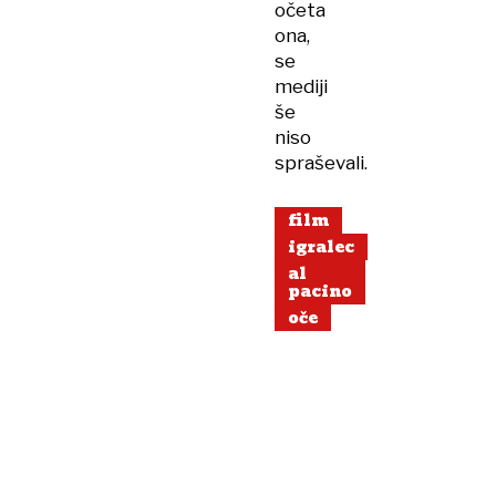
očeta
ona,
se
mediji
še
niso
spraševali.
film
igralec
al
pacino
oče