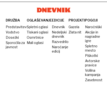
DRUŽBA
OGLAŠEVANJE
EDICIJE
PROJEKTI
POGOJI
Predstavitev
Spletni oglasi
Dnevnik
Gazela
Naročniški
Vodstvo
Tiskani oglasi
Nedeljski
Zlata nit
Akcije in
dnevnik
nagradne
Dosežki
Osmrtnice
igre
Razvedrilo
Sporočila za
Mali oglasi
Spletno
javnost
Naročanje
mesto
edicij
Piškotki
Avtorske
pravice
Volilna
kampanja
Zasebnost