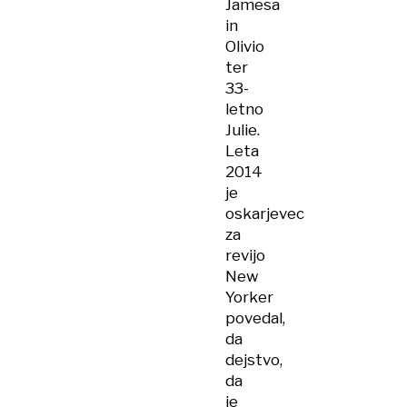
Jamesa
in
Olivio
ter
33-
letno
Julie.
Leta
2014
je
oskarjevec
za
revijo
New
Yorker
povedal,
da
dejstvo,
da
je