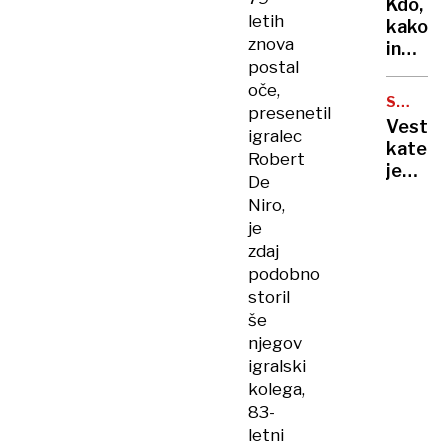
Kdo,
preseg
letih
kako
milijar
znova
in
dolarj
postal
zakaj
oče,
lahko
SMRTO
presenetil
uveljav
ŽIVALI
Veste,
igralec
ugovor
katera
vesti
Robert
je
De
človek
Niro,
najbolj
je
nevarn
zdaj
žival
podobno
na
storil
svetu?
še
njegov
igralski
kolega,
83-
letni