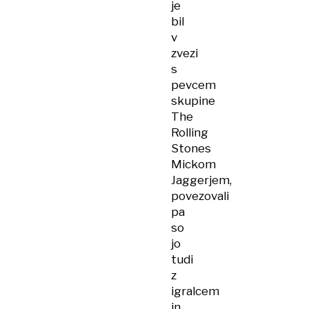
je
bil
v
zvezi
s
pevcem
skupine
The
Rolling
Stones
Mickom
Jaggerjem,
povezovali
pa
so
jo
tudi
z
igralcem
in