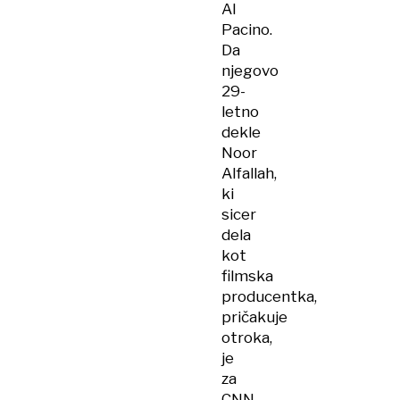
Al
Pacino.
Da
njegovo
29-
letno
dekle
Noor
Alfallah,
ki
sicer
dela
kot
filmska
producentka,
pričakuje
otroka,
je
za
CNN