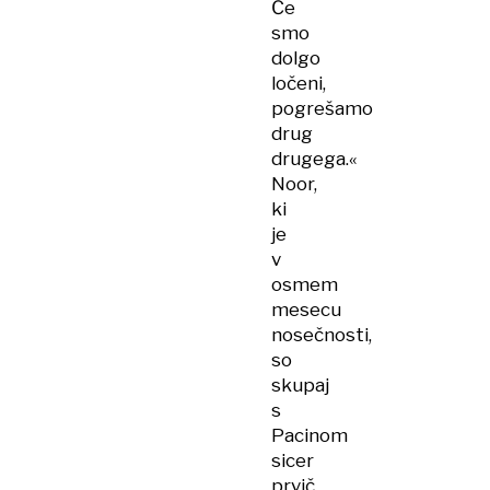
Če
smo
dolgo
ločeni,
pogrešamo
drug
drugega.«
Noor,
ki
je
v
osmem
mesecu
nosečnosti,
so
skupaj
s
Pacinom
sicer
prvič