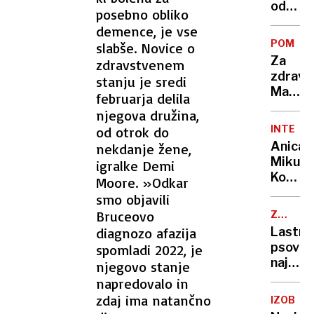
odnese
posebno obliko
turneg
demence, je vse
smučar
POMAG
slabše. Novice o
Za
zdravstvenem
zdravlj
stanju je sredi
Matica
februarja delila
doslej
njegova družina,
zbrali
INTERVJ
od otrok do
610.0
Anica
nekdanje žene,
evrov
Mikuš
igralke Demi
Kos:
Moore. »Odkar
V
smo objavili
vsaki
Bruceovo
ZAŠČIT
humani
ŽIVALI
diagnozo afazija
Lastni
dejavn
psov
spomladi 2022, je
so
naj
njegovo stanje
prisotn
bi
napredovalo in
neki
naložili
zdaj ima natančno
egoisti
IZOBRA
novo