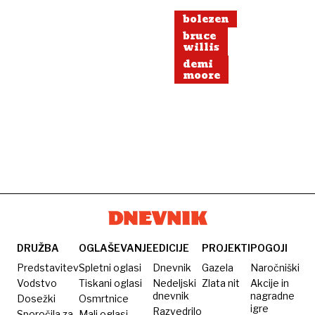
bolezen
bruce
willis
demi
moore
DRUŽBA
OGLAŠEVANJE
EDICIJE
PROJEKTI
POGOJI
Predstavitev
Spletni oglasi
Dnevnik
Gazela
Naročniški
Vodstvo
Tiskani oglasi
Nedeljski
Zlata nit
Akcije in
dnevnik
nagradne
Dosežki
Osmrtnice
igre
Razvedrilo
Sporočila za
Mali oglasi