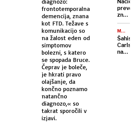
diagnozo:
interes
Nacion
dajate
frontotemporalna
prever
znanja:
demencija, znana
Dragoc
kot FTD. Težave s
podatk
komunikacijo so
MUHAS
a
ZVEZDN
na žalost eden od
Šahist
tudi
simptomov
Carlse
nove
bolezni, s katero
na
tekme
sveto
se spopada Bruce.
učenc
prvens
Čeprav je boleče,
odstop
je hkrati pravo
zaradi
olajšanje, da
kavboj
končno poznamo
natančno
diagnozo,« so
takrat sporočili v
izjavi.