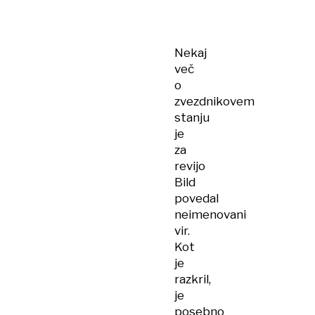
Nekaj
več
o
zvezdnikovem
stanju
je
za
revijo
Bild
povedal
neimenovani
vir.
Kot
je
razkril,
je
posebno