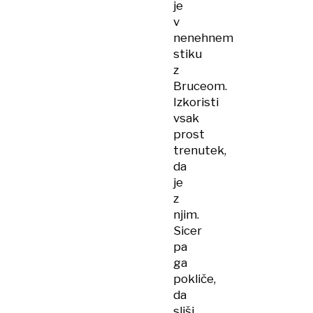
je
v
nenehnem
stiku
z
Bruceom.
Izkoristi
vsak
prost
trenutek,
da
je
z
njim.
Sicer
pa
ga
pokliče,
da
sliši