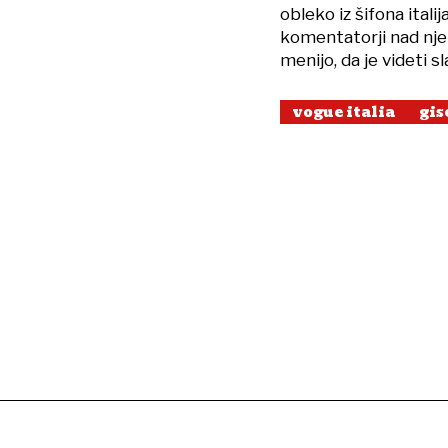
obleko iz šifona ita
komentatorji nad nje
menijo, da je videti 
vogue italia
gis