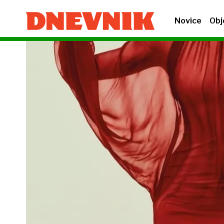
Novice
Obj