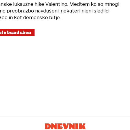
lijanske luksuzne hiše Valentino. Medtem ko so mnogi
no preobrazbo navdušeni, nekateri njeni sledilci
slabo in kot demonsko bitje.
ele bundchen