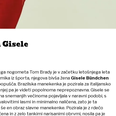
Gisele
ega nogometa Tom Brady je v začetku letošnjega leta
umika iz športa, njegova bivša žena
Gisele Bündchen
opušča. Brazilska manekenka je pozirala za italijansko
v njej pa je videti popolnoma neprepoznavna. Gisele se
na snemanjih večinoma pojavljala v naravni podobi, s
alovitimi lasmi in minimalno naličena, zato je ta
še en obraz slavne manekenke. Pozirala je z rdečo
ičena in z zelo tankimi narisanimi obrvmi, nosila pa je