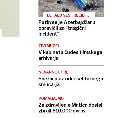
LETALO SESTRELILI
RUSI?
Putin se je Azerbajdžanu
opravičil za "tragični
incident"
ŽIVI MUZEJ
V kabinetu čudes filmskega
arhivarja
NEVARNE GORE
Snežni plaz odnesel turnega
smučarja
POMAGAJMO
Za zdravljenje Matica doslej
zbrali 610.000 evrov