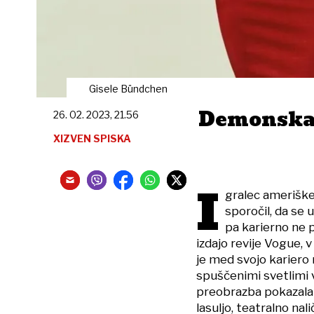
Gisele Bündchen
Demonska 
26. 02. 2023, 21.56
XIZVEN SPISKA
I
gralec amerišk
sporočil, da se 
pa karierno ne p
izdajo revije Vogue, 
je med svojo kariero 
spuščenimi svetlimi v
preobrazba pokazala 
lasuljo, teatralno nal