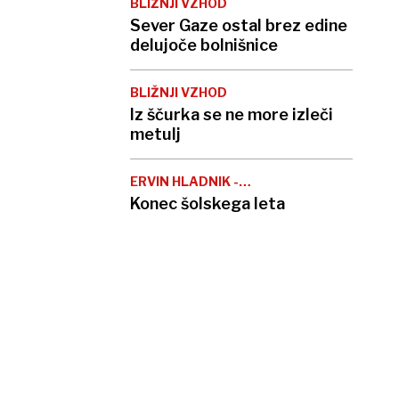
BLIŽNJI VZHOD
Sever Gaze ostal brez edine
delujoče bolnišnice
BLIŽNJI VZHOD
Iz ščurka se ne more izleči
metulj
ERVIN HLADNIK -
MILHARČIČ
Konec šolskega leta