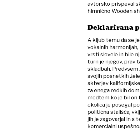
avtorsko prispeval s
himnično Wooden ship
Deklarirana p
A kljub temu da se je
vokalnih harmonijah, 
vrsti slovele in bile n
turn je njegov, prav 
skladbah. Predvsem 
svojih posnetkih želel
akterjev kalifornijsk
za enega redkih domic
medtem ko je bil on ta
okolica je posegal po
politična stališča, vk
jih je zagovarjal in s 
komercialni uspešno