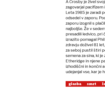
A Crosby je živel svo
zagovarjal pacifizem 
Leta 1985 je zaradi 
odsedel v zaporu. Pod
zaporu izognil s plač
najboljše. Že v sedem
presadili ledvico, pr
izrazito pomagal Phil
zdravju doživel 81 l
za seboj pustil štiri
semena za sina, ki je 
Etheridge in njene pa
izhodiščni in končni am
udejanjal vse, kar je 
glasba
smrt
l