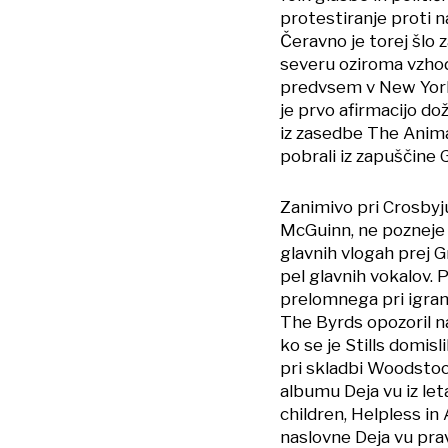
protestiranje proti n
Čeravno je torej šlo z
severu oziroma vzhodu
predvsem v New Yorku
je prvo afirmacijo do
iz zasedbe The Animal
pobrali iz zapuščine 
Zanimivo pri Crosbyju 
McGuinn, ne pozneje pr
glavnih vlogah prej G
pel glavnih vokalov. 
prelomnega pri igranj
The Byrds opozoril n
ko se je Stills domisl
pri skladbi Woodstock,
albumu Deja vu iz let
children, Helpless in
naslovne Deja vu prav