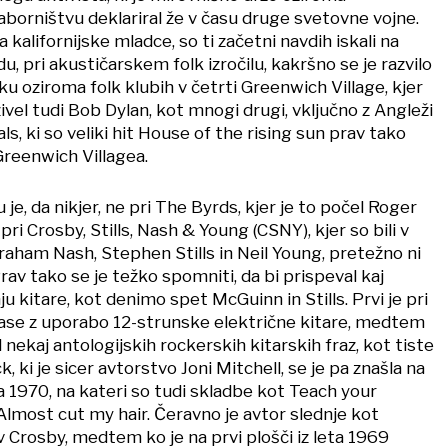
aborništvu deklariral že v času druge svetovne vojne.
a kalifornijske mladce, so ti začetni navdih iskali na
, pri akustičarskem folk izročilu, kakršno se je razvilo
 oziroma folk klubih v četrti Greenwich Village, kjer
živel tudi Bob Dylan, kot mnogi drugi, vključno z Angleži
s, ki so veliki hit House of the rising sun prav tako
Greenwich Villagea.
je, da nikjer, ne pri The Byrds, kjer je to počel Roger
i Crosby, Stills, Nash &​ Young (CSNY), kjer so bili v
raham Nash, Stephen Stills in Neil Young, pretežno ni
Prav tako se je težko spomniti, da bi prispeval kaj
u kitare, kot denimo spet McGuinn in Stills. Prvi je pri
ase z uporabo 12-strunske električne kitare, medtem
il nekaj antologijskih rockerskih kitarskih fraz, kot tiste
 ki je sicer avtorstvo Joni Mitchell, se je pa znašla na
a 1970, na kateri so tudi skladbe kot Teach your
 Almost cut my hair. Čeravno je avtor slednje kot
 Crosby, medtem ko je na prvi plošči iz leta 1969