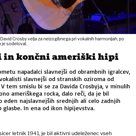
, David Crosby velja za neizogibnega pri vokalnih harmonijah, po
h je sodeloval.
 in končni ameriški hipi
metu napadalci slavnejši od obrambnih igralcev,
 vokalisti slavnejši od stranskih oziroma od
 V tem smislu bi se za Davida Crosbyja, v minulih
no ameriškega rocka, dalo reči, da je bil
eden najslavnejših srednjih ali celo zadnjih
 glasbe. In ena od ikon hipijevstva.
sicer letnik 1941, je bil aktivni udeleženec vseh