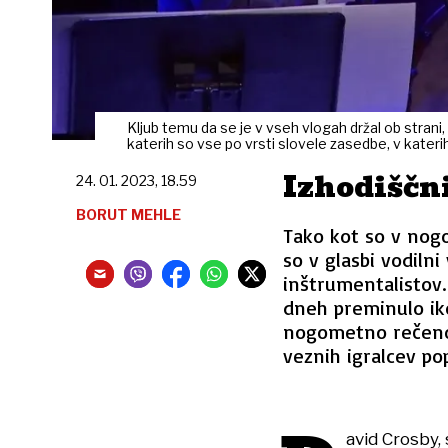
Kljub temu da se je v vseh vlogah držal ob strani
katerih so vse po vrsti slovele zasedbe, v kateri
Izhodiščni
24. 01. 2023, 18.59
BORUT MEHLE
Tako kot so v nogo
so v glasbi vodilni
inštrumentalistov.
dneh preminulo iko
nogometno rečeno 
veznih igralcev pop
avid Crosby, 