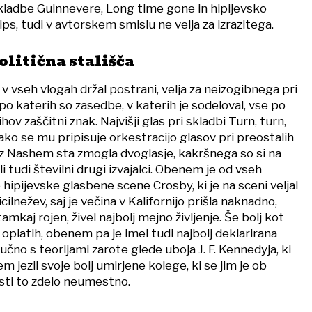
kladbe Guinnevere, Long time gone in hipijevsko
s, tudi v avtorskem smislu ne velja za izrazitega.
olitična stališča
 v vseh vlogah držal postrani, velja za neizogibnega pri
po katerih so zasedbe, v katerih je sodeloval, vse po
jihov zaščitni znak. Najvišji glas pri skladbi Turn, turn,
tako se mu pripisuje orkestracijo glasov pri preostalih
z Nashem sta zmogla dvoglasje, kakršnega so si na
i tudi številni drugi izvajalci. Obenem je od vseh
e hipijevske glasbene scene Crosby, ki je na sceni veljal
ilnežev, saj je večina v Kalifornijo prišla naknadno,
mkaj rojen, živel najbolj mejno življenje. Še bolj kot
 opiatih, obenem pa je imel tudi najbolj deklarirana
ljučno s teorijami zarote glede uboja J. F. Kennedyja, ki
tem jezil svoje bolj umirjene kolege, ki se jim je ob
sti to zdelo neumestno.