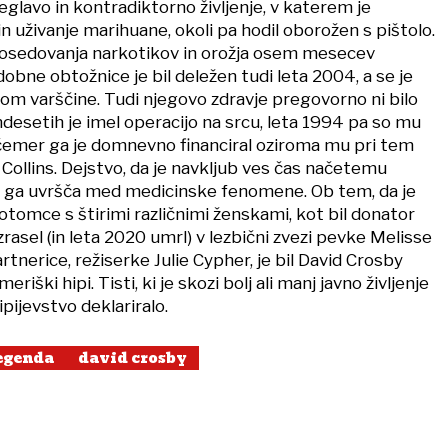
jeglavo in kontradiktorno življenje, v katerem je
in uživanje marihuane, okoli pa hodil oborožen s pištolo.
posedovanja narkotikov in orožja osem mesecev
obne obtožnice je bil deležen tudi leta 2004, a se je
ilom varščine. Tudi njegovo zdravje pregovorno ni bilo
desetih je imel operacijo na srcu, leta 1994 pa so mu
i čemer ga je domnevno financiral oziroma mu pri tem
 Collins. Dejstvo, da je navkljub ves čas načetemu
et, ga uvršča med medicinske fenomene. Ob tem, da je
 potomce s štirimi različnimi ženskami, kot bil donator
zrasel (in leta 2020 umrl) v lezbični zvezi pevke Melisse
rtnerice, režiserke Julie Cypher, je bil David Crosby
eriški hipi. Tisti, ki je skozi bolj ali manj javno življenje
hipijevstvo deklariralo.
egenda
david crosby