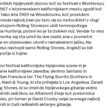
riških hipijevskih zborov, kot so festivali v Montereyu,
a 1967 v istoimenskem kalifornijskem mestu zgodil kot
av tako leta 1969 na Woodstocku, kot proslulem
 resda najbolj znan po tem, da so motociklisti v vlogi
stopom Rolling Stonesov ubili temnopoltega
 Hunterja, potem ko je ta izvlekel nož. Vendar to niso
monta, saj sta umrli še dve osebi, ena v prometni
e en obiskovalec utonil v namakalnem jašku. Na
niso nastopili samo Rolling Stones, Angleži so bili
ostje iz tujine.
vi festival kalifornijske hipijevske scene in je
vene kalifornijske zasedbe, denimo Santano in
 San Francisca ter The Flying Burrito Brothers in
, Nash & Young, ki sta prihajala iz Los Angelesa. Zaradi
ing Stones, ki so imeli do hipijevskega gibanja vedno
ičnih zadržkov, se Altamont šteje kot prelomnica
asko, pri čemer je David Crosby veljal za enega najbolj
nih in tudi radikalnih akterjev gibanja.