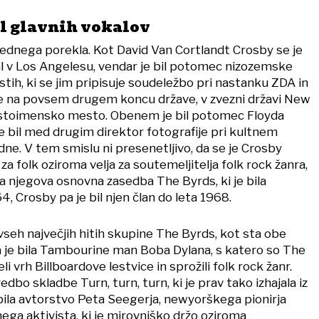
el glavnih vokalov
lednega porekla. Kot David Van Cortlandt Crosby se je
čal v Los Angelesu, vendar je bil potomec nizozemske
stih, ki se jim pripisuje soudeležbo pri nastanku ZDA in
ile na povsem drugem koncu države, v zvezni državi New
 istoimensko mesto. Obenem je bil potomec Floyda
i je bil med drugim direktor fotografije pri kultnem
ne. V tem smislu ni presenetljivo, da se je Crosby
l za folk oziroma velja za soutemeljitelja folk rock žanra,
a njegova osnovna zasedba The Byrds, ki je bila
4, Crosby pa je bil njen član do leta 1968.
 vseh največjih hitih skupine The Byrds, kot sta obe
va je bila Tambourine man Boba Dylana, s katero so The
i vrh Billboardove lestvice in sprožili folk rock žanr.
redbo skladbe Turn, turn, turn, ki je prav tako izhajala iz
 bila avtorstvo Peta Seegerja, newyorškega pionirja
čnega aktivista, ki je mirovniško držo oziroma