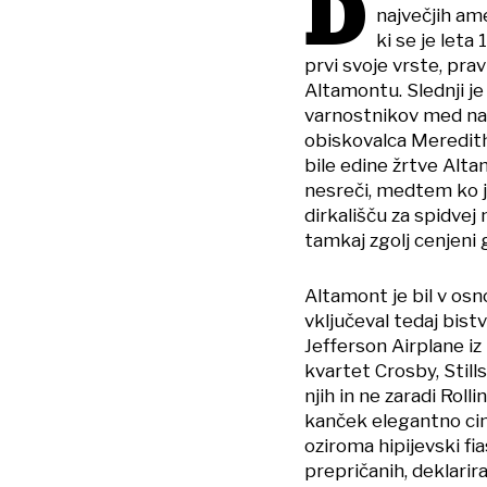
D
največjih ame
ki se je let
prvi svoje vrste, pr
Altamontu. Slednji je
varnostnikov med na
obiskovalca Mereditha
bile edine žrtve Alta
nesreči, medtem ko j
dirkališču za spidvej 
tamkaj zgolj cenjeni g
Altamont je bil v osno
vključeval tedaj bist
Jefferson Airplane iz
kvartet Crosby, Stills
njih in ne zaradi Roll
kanček elegantno cin
oziroma hipijevski fi
prepričanih, deklarira