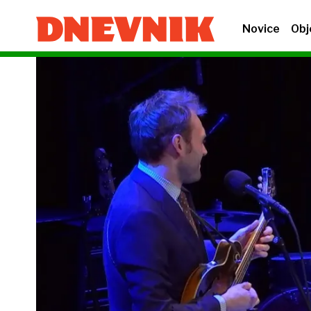
Novice
Obj