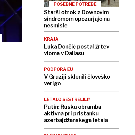
POSEBNE POTREBE
Starši otrok z Downovim
sindromom opozarjajo na
nesmisle
KRAJA
Luka Dončić postal žrtev
vloma v Dallasu
PODPORA EU
V Gruziji sklenili človeško
verigo
LETALO SESTRELILI?
Putin: Ruska obramba
aktivna pri pristanku
azerbajdžanskega letala