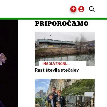
PRIPOROČAMO
INSOLVENČNI
POSTOPKI
Rast števila stečajev