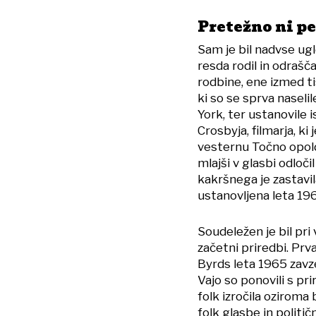
Pretežno ni p
Sam je bil nadvse ug
resda rodil in odraš
rodbine, ene izmed ti
ki so se sprva nasel
York, ter ustanovile
Crosbyja, filmarja, k
vesternu Točno opold
mlajši v glasbi odloči
kakršnega je zastavil
ustanovljena leta 196
Soudeležen je bil pri
začetni priredbi. Pr
Byrds leta 1965 zavzel
Vajo so ponovili s pri
folk izročila oziroma
folk glasbe in politi