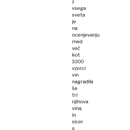
z
vsega
sveta
je
na
ocenjevanju
med
več
kot
1000
vzorci
vin
nagradila
še
tri
njihova
vina,
in
sicer
s