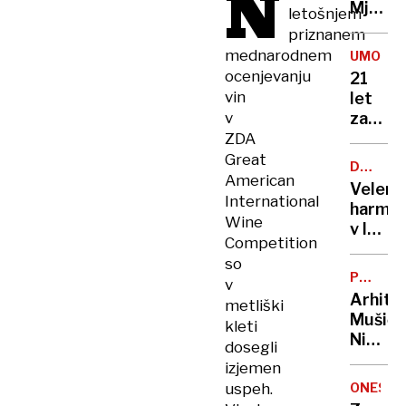
N
Mjanm
letošnjem
zahtev
priznanem
že
mednarodnem
UMOR
več
ocenjevanju
21
kot
vin
let
1000
v
zapora
žrtev
Bančni
ZDA
inšpek
Great
DOBROD
s
American
PROJEK
Velenj
pasom
International
harmon
zadavil
Wine
v lov
ženo
Competition
na
so
nov
POTNIŠK
v
Guinne
CENTER
Arhite
metliški
rekord
Mušič:
kleti
Nikoli
dosegli
nisem
izjemen
pomisli
uspeh.
ONESNA
da je