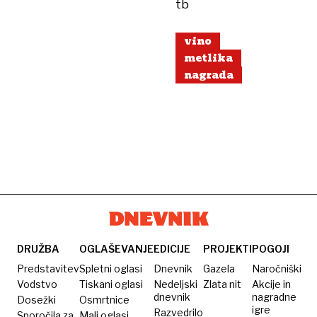
tb
vino
metlika
nagrada
DRUŽBA
OGLAŠEVANJE
EDICIJE
PROJEKTI
POGOJI
Predstavitev
Spletni oglasi
Dnevnik
Gazela
Naročniški
Vodstvo
Tiskani oglasi
Nedeljski
Zlata nit
Akcije in
dnevnik
nagradne
Dosežki
Osmrtnice
igre
Razvedrilo
Sporočila za
Mali oglasi