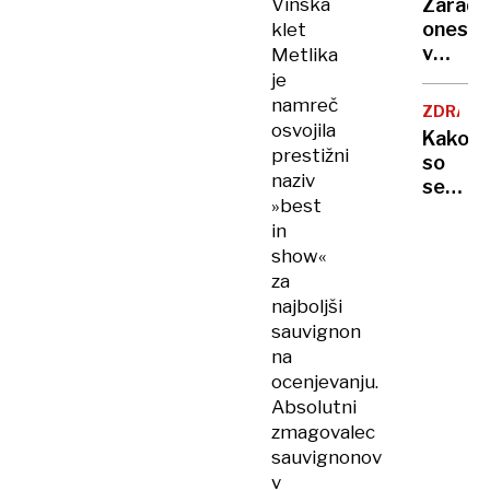
Vinska
Zaradi
to v
onesna
klet
moji
v
Metlika
Ljublja
delu
je
sploh
Logat
namreč
mogoč
ZDRAVS
voda
osvojila
Kako
nepitn
prestižni
so
naziv
se
»best
zasuka
in
cilji
show«
Golobo
za
vlade
najboljši
sauvignon
na
ocenjevanju.
Absolutni
zmagovalec
sauvignonov
v