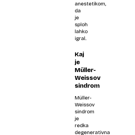
anestetikom,
da
je
sploh
lahko
igral.
Kaj
je
Müller-
Weissov
sindrom
Müller-
Weissov
sindrom
je
redka
degenerativna