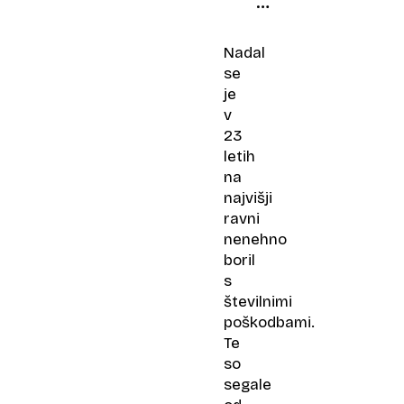
se
še
nisem
Nadal
dotaknil
se
loparja
je
v
23
letih
na
najvišji
ravni
nenehno
boril
s
številnimi
poškodbami.
Te
so
segale