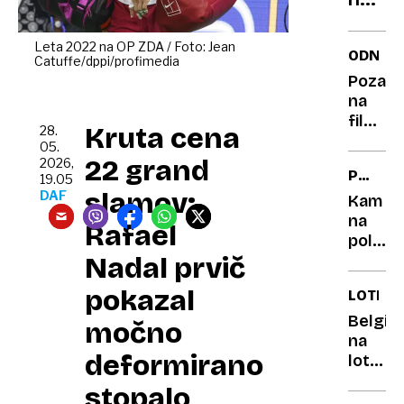
kavn
na
usedl
svetu
Leta 2022 na OP ZDA / Foto: Jean
ODNOS
Catuffe/dppi/profimedia
»Ima
Pozabi
191
na
cm,
filmsk
Kruta cena
28.
a se
romanc
05.
pri
skrivn
22 grand
2026,
POLETN
nas
srečne
19.05
slamov:
ODDIH
DAF
poču
zveze
Kam
je v
na
povpr
Rafael
drobni
poletni
vsakod
Nadal prvič
oddih?
navadi
Znane
pokazal
LOTERI
so
najlep
Belgije
močno
evrops
na
deformirano
plaže
lotu
leta
zadel
stopalo
2026
šest