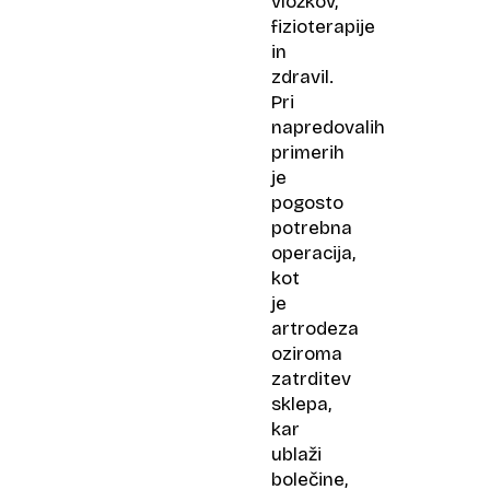
vložkov,
fizioterapije
in
zdravil.
Pri
napredovalih
primerih
je
pogosto
potrebna
operacija,
kot
je
artrodeza
oziroma
zatrditev
sklepa,
kar
ublaži
bolečine,