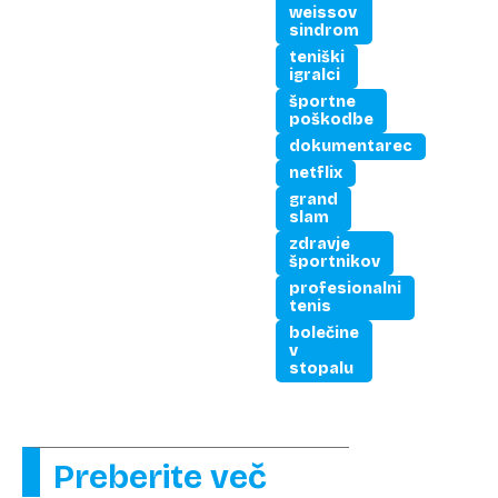
weissov
sindrom
teniški
igralci
športne
poškodbe
dokumentarec
netflix
grand
slam
zdravje
športnikov
profesionalni
tenis
bolečine
v
stopalu
Preberite več