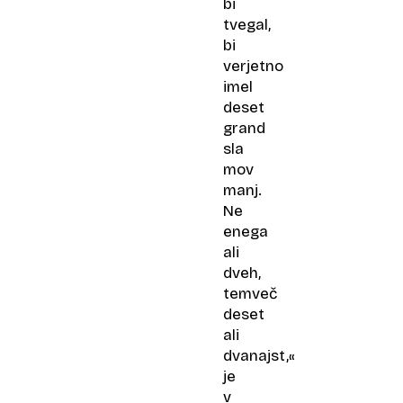
bi
tvegal,
bi
verjetno
imel
deset
grand
sla​
mov
manj.
Ne
enega
ali
dveh,
temveč
deset
ali
dvanajst,«
je
v