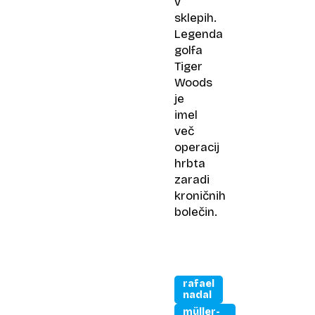
v
sklepih.
Legenda
golfa
Tiger
Woods
je
imel
več
operacij
hrbta
zaradi
kroničnih
bolečin.
rafael
nadal
müller-