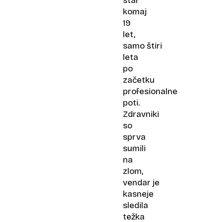
star
komaj
19
let,
samo štiri
leta
po
začetku
profesionalne
poti.
Zdravniki
so
sprva
sumili
na
zlom,
vendar je
kasneje
sledila
težka