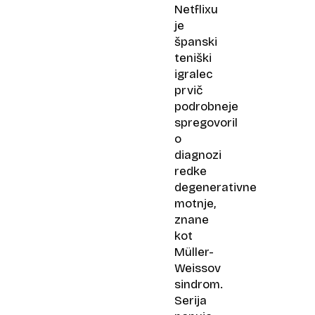
Netflixu
je
španski
teniški
igralec
prvič
podrobneje
spregovoril
o
diagnozi
redke
degenerativne
motnje,
znane
kot
Müller-
Weissov
sindrom.
Serija