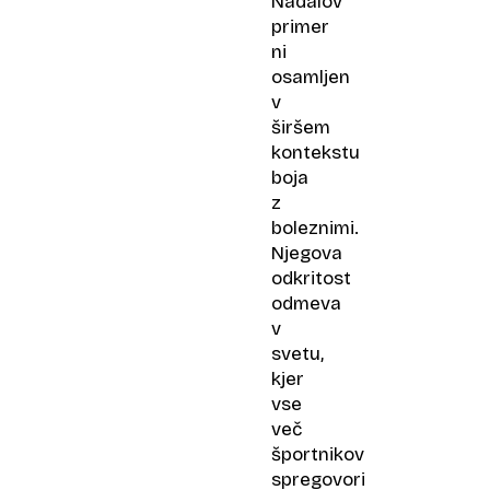
Nadalov
primer
ni
osamljen
v
širšem
kontekstu
boja
z
boleznimi.
Njegova
odkritost
odmeva
v
svetu,
kjer
vse
več
športnikov
spregovori