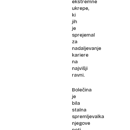
ekstremne
ukrepe,
ki
jih
je
sprejemal
za
nadaljevanje
kariere
na
najvišji
ravni.
Bolečina
je
bila
stalna
spremljevalka
njegove
poti.