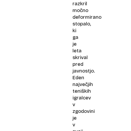
razkril
močno
deformirano
stopalo,
ki
ga
je
leta
skrival
pred
javnostjo.
Eden
največjih
teniških
igralcev
v
zgodovini
je
v