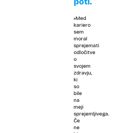
poti.
»Med
kariero
sem
moral
sprejemati
odločitve
o
svojem
zdravju,
ki
so
bile
na
meji
sprejemljivega.
Če
ne