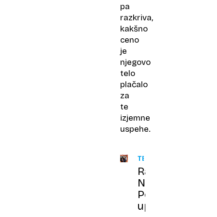
pa
razkriva,
kakšno
ceno
je
njegovo
telo
plačalo
za
te
izjemne
uspehe.
TENIS
Rafael
Nadal:
Po
upokojitvi