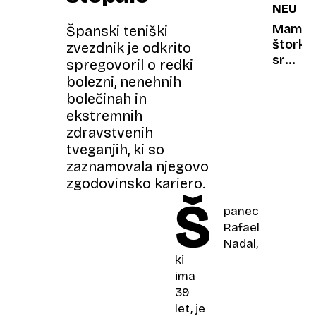
NEURJ
milijon
a
Mama
Španski teniški
denarj
štorklj
zvezdnik je odkrito
ni
sredi
spregovoril o redki
prevze
neurja
bolezni, nenehnih
nad
bolečinah in
mladiči
ekstremnih
razprla
zdravstvenih
krila
tveganjih, ki so
zaznamovala njegovo
zgodovinsko kariero.
Š
panec
Rafael
Nadal,
ki
ima
39
let, je