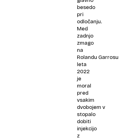
glavno
besedo
pri
odločanju.
Med
zadnjo
zmago
na
Rolandu Garrosu
leta
2022
je
moral
pred
vsakim
dvobojem v
stopalo
dobiti
injekcijo
z