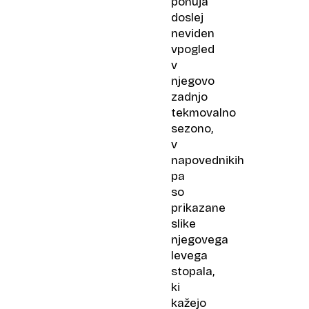
ponuja
doslej
neviden
vpogled
v
njegovo
zadnjo
tekmovalno
sezono,
v
napovednikih
pa
so
prikazane
slike
njegovega
levega
stopala,
ki
kažejo