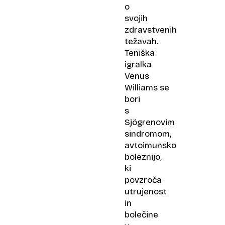
o
svojih
zdravstvenih
težavah.
Teniška
igralka
Venus
Williams se
bori
s
Sjögrenovim
sindromom,
avtoimunsko
boleznijo,
ki
povzroča
utrujenost
in
bolečine