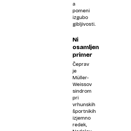
a
pomeni
izgubo
gibljivosti.
Ni
osamljen
primer
Čeprav
je
Müller-
Weissov
sindrom
pri
vrhunskih
športnikih
izjemno
redek,