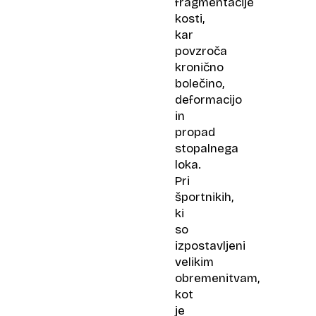
fragmentacije
kosti,
kar
povzroča
kronično
bolečino,
deformacijo
in
propad
stopalnega
loka.
Pri
športnikih,
ki
so
izpostavljeni
velikim
obremenitvam,
kot
je