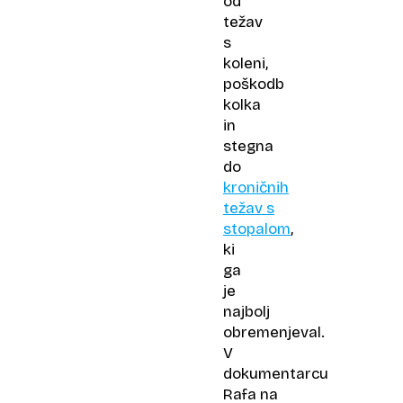
od
težav
s
koleni,
poškodb
kolka
in
stegna
do
kroničnih
težav s
stopalom
,
ki
ga
je
najbolj
obremenjeval.
V
dokumentarcu
Rafa na