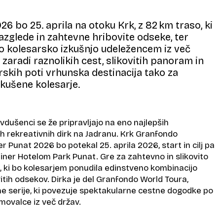
6 bo 25. aprila na otoku Krk, z 82 km traso, ki
azglede in zahtevne hribovite odseke, ter
o kolesarsko izkušnjo udeležencem iz več
 zaradi raznolikih cest, slikovitih panoram in
skih poti vrhunska destinacija tako za
zkušene kolesarje.
vdušenci se že pripravljajo na eno najlepših
 rekreativnih dirk na Jadranu. Krk Granfondo
r Punat 2026 bo potekal 25. aprila 2026, start in cilj pa
iner Hotelom Park Punat. Gre za zahtevno in slikovito
, ki bo kolesarjem ponudila edinstveno kombinacijo
vitih odsekov. Dirka je del Granfondo World Toura,
 serije, ki povezuje spektakularne cestne dogodke po
kmovalce iz več držav.