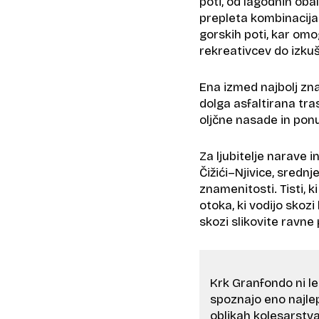
poti, od lagodnih obal
prepleta kombinacija 
gorskih poti, kar omo
rekreativcev do izkuš
Ena izmed najbolj zna
dolga asfaltirana tra
oljčne nasade in pon
Za ljubitelje narave i
Čižići–Njivice, srednj
znamenitosti. Tisti, k
otoka, ki vodijo skoz
skozi slikovite ravne
Krk Granfondo ni le
spoznajo eno najlepš
oblikah kolesarstv