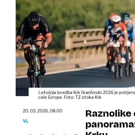
Letošnja izvedba Krk Granfondo 2026 je potrjena i
cele Evrope. Foto: TZ otoka Krk
Raznolike c
20. 03. 2026, 08.00
VL
panorama: