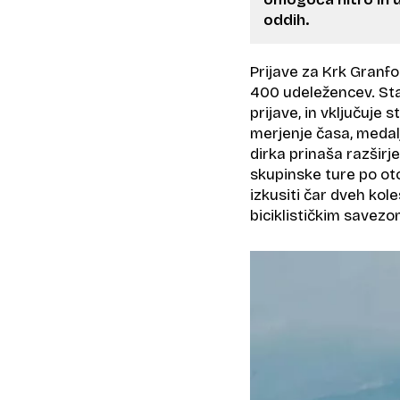
oddih.
Prijave za Krk Granf
400 udeležencev. Sta
prijave, in vključuje
merjenje časa, medal
dirka prinaša razširj
skupinske ture po oto
izkusiti čar dveh ko
biciklističkim savezo