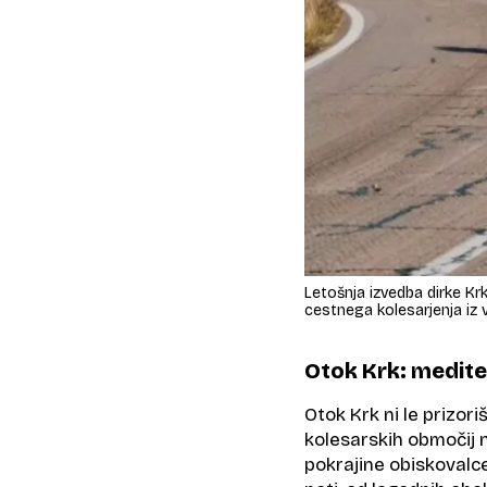
Letošnja izvedba dirke Krk
cestnega kolesarjenja iz 
Otok Krk: medite
Otok Krk ni le prizori
kolesarskih območij n
pokrajine obiskovalc