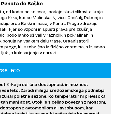
od Punata do Baške
u, od koder se kolesarji podajo skozi slikovite kraje
a Krka, kot so Malinska, Njivice, Omišalj, Dobrinj in
stijo proti Baški in nazaj v Punat. Proga združuje
eki, kjer so vzponi in spusti prava preizkušnja
lci bodo lahko uživali v raznolikih pokrajinah in
k ponuja na vsakem delu trase. Organizatorji
za progo, ki je tehnično in fizično zahtevna, a izjemno
 ljubijo kolesarjenje v naravi.
vse leto
t Krka je odlična dostopnost in možnost
aj vse leto. Zaradi milega sredozemskega podnebja
 zunaj poletne sezone, ko temperatur ni previsoka
stah manj gost. Otok je s celino povezan z mostom,
 dostopen z avtomobilom ali avtobusom, kar
dobno logistiko za vse, ki načrtujejo kolesarski