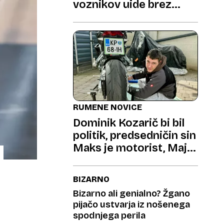
voznikov uide brez
kazni
RUMENE NOVICE
Dominik Kozarič bi bil
politik, predsedničin sin
Maks je motorist, Maja
Keuc si polni baterije
BIZARNO
Bizarno ali genialno? Žgano
pijačo ustvarja iz nošenega
spodnjega perila