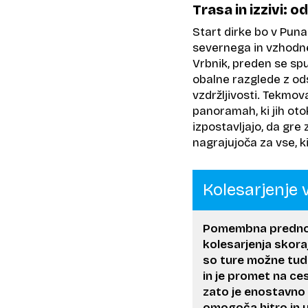
Trasa in izzivi: 
Start dirke bo v Punat
severnega in vzhodneg
Vrbnik, preden se spu
obalne razglede z ods
vzdržljivosti. Tekmova
panoramah, ki jih oto
izpostavljajo, da gre 
nagrajujoča za vse, ki
Kolesarjenje 
Pomembna prednos
kolesarjenja skor
so ture možne tudi
in je promet na ce
zato je enostavno
omogoča hitro in u