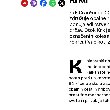
Krku
Krk Granfondo 202
združuje obalne r
ponuja edinstven
držav. Otok Krk je
označenih kolesar
rekreativne kot i
K
olesarski na
mednarodnih
Falkensteine
bosta pred Falkenste
82‑kilometrsko traso
obalnih cest in hribo
prestižne mednarodne
svetu in privablja te