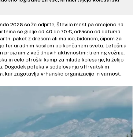
ondo 2026 so že odprte, število mest pa omejeno na
rtnina se giblje od 40 do 70 €, odvisno od datuma
 startni paket z dresom ali majico, bidonom, čipom za
jo ter uradnim kosilom po končanem svetu. Letošnja
en program z več dnevih aktivnostmi: trening vožnje,
ku in celo otroški kamp za mlade kolesarje, ki želijo
les. Dogodek poteka v sodelovanju s Hrvatskim
m, kar zagotavlja vrhunsko organizacijo in varnost.