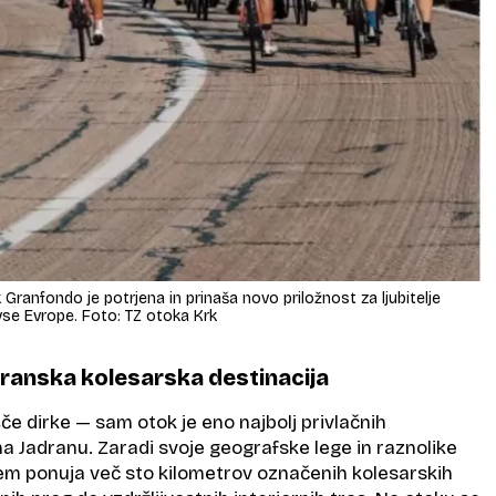
 Granfondo je potrjena in prinaša novo priložnost za ljubitelje
vse Evrope. Foto: TZ otoka Krk
ranska kolesarska destinacija
šče dirke — sam otok je eno najbolj privlačnih
a Jadranu. Zaradi svoje geografske lege in raznolike
em ponuja več sto kilometrov označenih kolesarskih