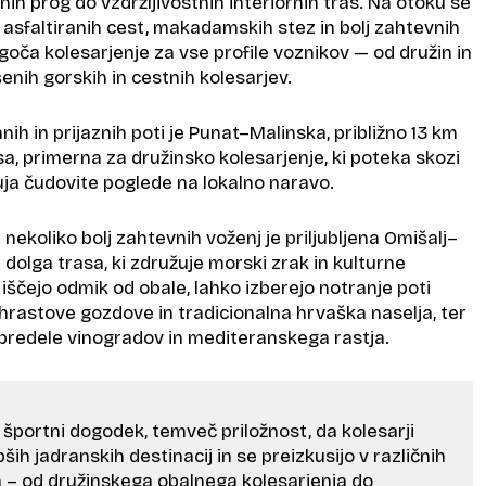
nih prog do vzdržljivostnih interiornih tras. Na otoku se
asfaltiranih cest, makadamskih stez in bolj zahtevnih
goča kolesarjenje za vse profile voznikov — od družin in
enih gorskih in cestnih kolesarjev.
nih in prijaznih poti je Punat–Malinska, približno 13 km
sa, primerna za družinsko kolesarjenje, ki poteka skozi
uja čudovite poglede na lokalno naravo.
n nekoliko bolj zahtevnih voženj je priljubljena Omišalj–
e dolga trasa, ki združuje morski zrak in kulturne
i iščejo odmik od obale, lahko izberejo notranje poti
i hrastove gozdove in tradicionalna hrvaška naselja, ter
 predele vinogradov in mediteranskega rastja.
 športni dogodek, temveč priložnost, da kolesarji
ih jadranskih destinacij in se preizkusijo v različnih
a – od družinskega obalnega kolesarjenja do