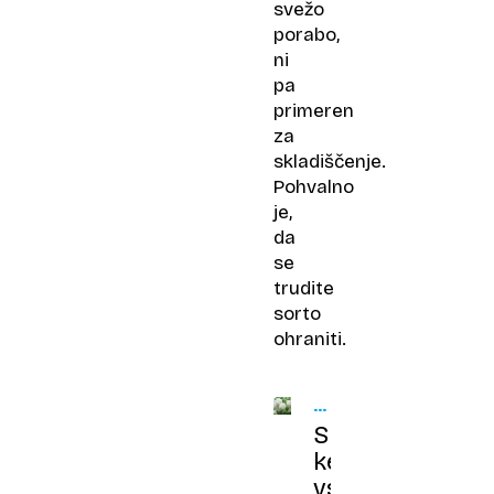
svežo
porabo,
ni
pa
primeren
za
skladiščenje.
Pohvalno
je,
da
se
trudite
sorto
ohraniti.
KMETIJSKI
NASVETI
Snežna
kepa
vsako