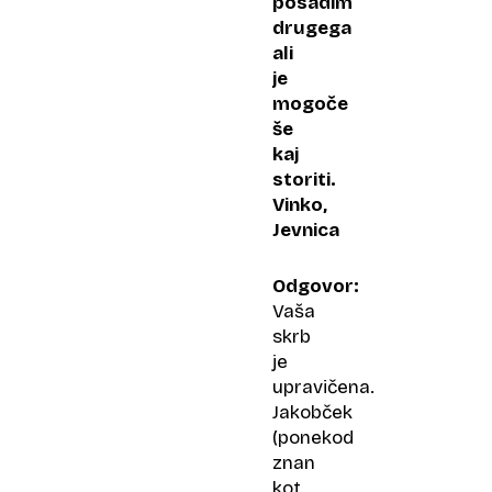
posadim
drugega
ali
je
mogoče
še
kaj
storiti.
Vinko,
Jevnica
Odgovor:
Vaša
skrb
je
upravičena.
Jakobček
(ponekod
znan
kot