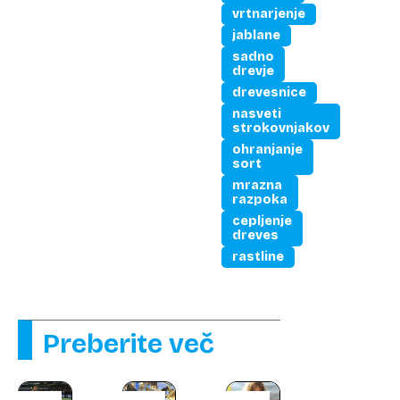
vrtnarjenje
jablane
sadno
drevje
drevesnice
nasveti
strokovnjakov
ohranjanje
sort
mrazna
razpoka
cepljenje
dreves
rastline
Preberite več