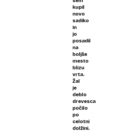
sem
kupil
novo
sadiko
in
jo
posadil
na
boljše
mesto
blizu
vrta.
Žal
je
deblo
drevesca
počilo
po
celotni
dolžini.