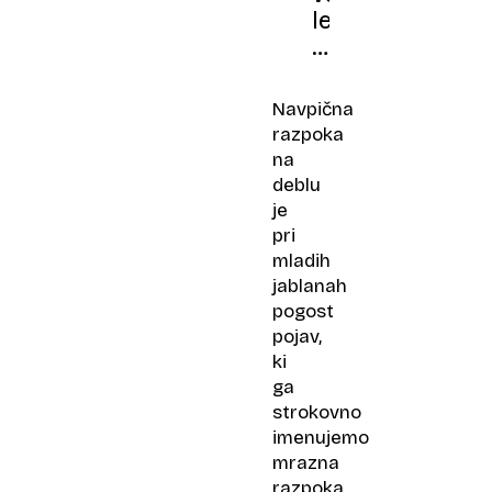
leto
gola?
To
je
Navpična
pravi
razpoka
škodljivec
na
in
deblu
rešitev,
je
ki
pri
deluje
mladih
jablanah
pogost
pojav,
ki
ga
strokovno
imenujemo
mrazna
razpoka.