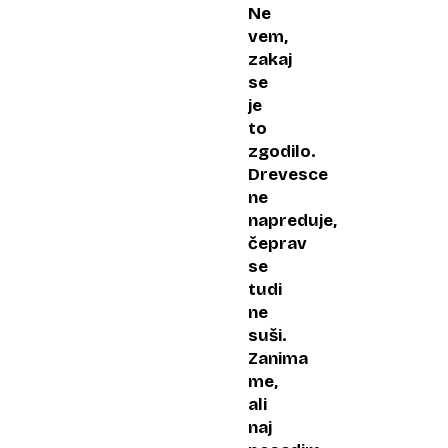
Ne
vem,
zakaj
se
je
to
zgodilo.
Drevesce
ne
napreduje,
čeprav
se
tudi
ne
suši.
Zanima
me,
ali
naj