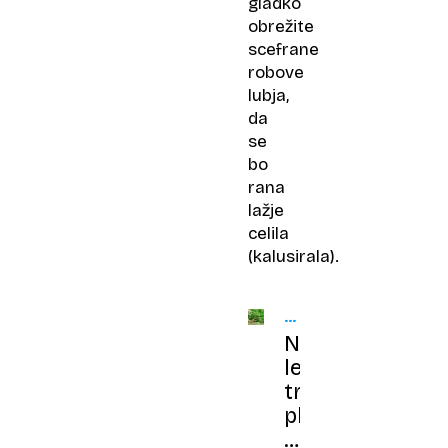
gladko
obrežite
scefrane
robove
lubja,
da
se
bo
rana
lažje
celila
(kalusirala).
KMETIJSKI
NASVETI
Ne
le
trdovraten
plevel,
ampak