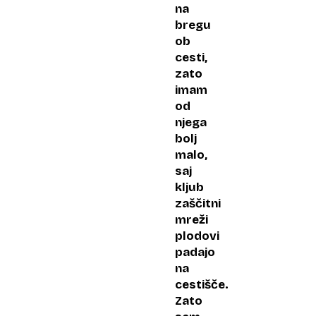
na
bregu
ob
cesti,
zato
imam
od
njega
bolj
malo,
saj
kljub
zaščitni
mreži
plodovi
padajo
na
cestišče.
Zato