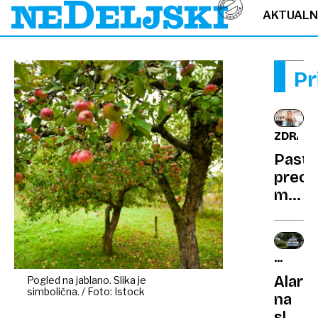
AKTUAL
Pr
ZDRAVJ
Pasti
preob
mize:
kaj
je
prena
KAKO
ZMANJŠ
Alarm
Pogled na jablano. Slika je
ŠTEVIL
simbolična. / Foto: Istock
na
NESRE
slove