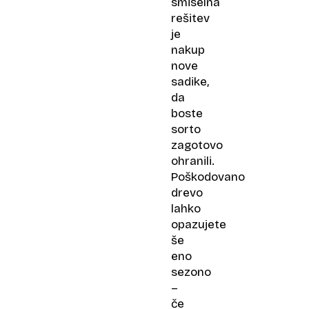
smiselna
rešitev
je
nakup
nove
sadike,
da
boste
sorto
zagotovo
ohranili.
Poškodovano
drevo
lahko
opazujete
še
eno
sezono
–
če