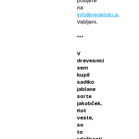
pošljete
na
info@nedeljski.si
.
Vabljeni.
***
V
drevesnici
sem
kupil
sadiko
jablane
sorte
jakobček.
Kot
veste,
so
to