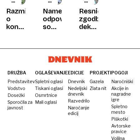
NAJLEPŠA
NI
PRIMER
TENIŠKA
BILA
NATALIJE
Razmišljal
Namesto
Resnična
ZGODBA
ŠALA
GRACE
o
odpovedi
zgodba:
koncu
so
deklico
kariere,
dobili
razglasili
ko
milijone:
za
mu je
kako
odraslo
uspel
je
osebo
največji
zaposlene
in jo
skok
presenetil
pustili
DRUŽBA
OGLAŠEVANJE
EDICIJE
PROJEKTI
POGOJI
na
hvaležni
samo
Predstavitev
Spletni oglasi
Dnevnik
Gazela
Naročniški
lestvici
šef
Vodstvo
Tiskani oglasi
Nedeljski
Zlata nit
Akcije in
dnevnik
nagradne
Dosežki
Osmrtnice
igre
Razvedrilo
Sporočila za
Mali oglasi
Spletno
javnost
Naročanje
mesto
edicij
Piškotki
Avtorske
pravice
Volilna