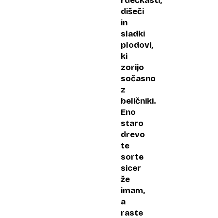
rdečkasti,
dišeči
in
sladki
plodovi,
ki
zorijo
sočasno
z
beličniki.
Eno
staro
drevo
te
sorte
sicer
že
imam,
a
raste