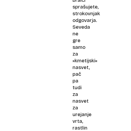
bralci
sprašujete,
strokovnjak
odgovarja.
Seveda
ne
gre
samo
za
»kmetijski«
nasvet,
pač
pa
tudi
za
nasvet
za
urejanje
vrta,
rastlin