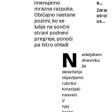
imenujemo
SAM
šokira
mrazna razpoka.
DOMA
tudi
Zaradi
Običajno nastane
znana
otrošk
pozimi, ko se
pevka
uspeh
lubje na sončni
zazna
za
strani podnevi
vse
pregreje, ponoči
življenj
pa hitro ohladi
N
edeljskem
dnevniku
že
desetletja
objavljamo
rubriko
Kmetijski
nasveti.
V
njej