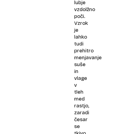
lubje
vzdolžno
poči.
Vzrok
je
lahko
tudi
prehitro
menjavanje
suše
in
vlage
v
tleh
med
rastjo,
zaradi
česar
se
tkivo