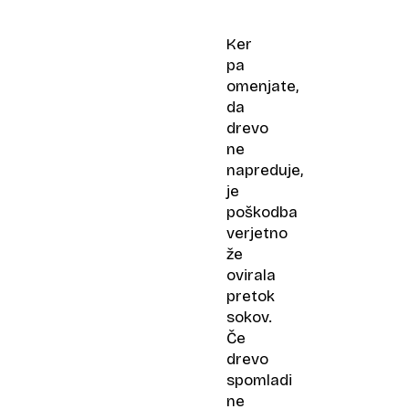
tudi
cenjena
Ker
zdravilna
pa
rastlina.
omenjate,
Raste
da
tudi
drevo
pri
ne
vas?
napreduje,
je
poškodba
verjetno
že
ovirala
pretok
sokov.
Če
drevo
spomladi
ne