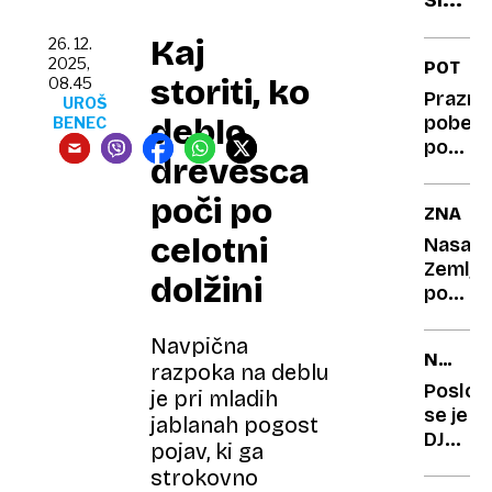
cesta
Kaj
26. 12.
smo
2025,
POTOV
izgubi
storiti, ko
08.45
Praznič
UROŠ
nadzo
deblo
pobegi
BENEC
nad
po
prom
drevesca
ugodni
varno
ceni:
poči po
ZNANO
kam
celotni
za
Nasa:
konec
Zemlja
dolžini
leta?
postaj
temnej
polobli
Navpična
NA
vse
razpoka na deblu
OMREŽJ
bolj
Poslovi
je pri mladih
drugač
se je
jablanah pogost
DJ
pojav, ki ga
Boštja
strokovno
Matela