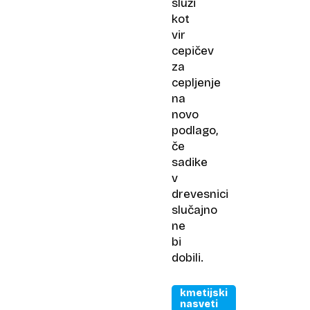
služi
kot
vir
cepičev
za
cepljenje
na
novo
podlago,
če
sadike
v
drevesnici
slučajno
ne
bi
dobili.
kmetijski
nasveti