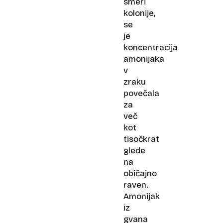
smeri
kolonije,
se
je
koncentracija
amonijaka
v
zraku
povečala
za
več
kot
tisočkrat
glede
na
običajno
raven.
Amonijak
iz
gvana