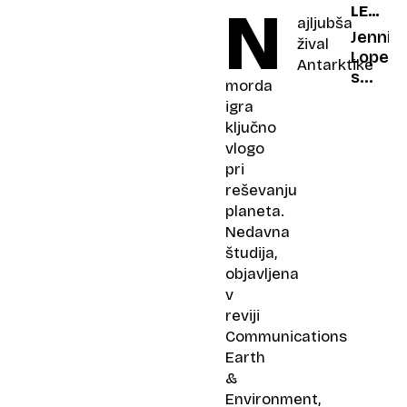
N
LEZBIČ
ajljubša
POLJU
Jennif
žival
Lopez
Antarktike
s
morda
svojim
igra
dejanj
ključno
šokiral
vlogo
obožev
pri
''Se
reševanju
ji je
planeta.
čisto
Nedavna
zmešal
študija,
objavljena
v
reviji
Communications
Earth
&
Environment
,