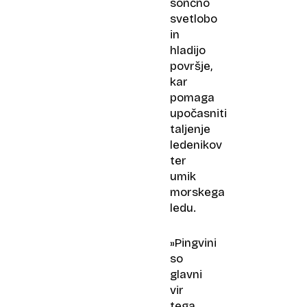
sončno
svetlobo
in
hladijo
površje,
kar
pomaga
upočasniti
taljenje
ledenikov
ter
umik
morskega
ledu.
»Pingvini
so
glavni
vir
tega