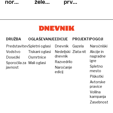
nordijsko
želela
prvo
hojo
rešiti
pomoč
in
psa, a
psom
zabavo
izkazalo
in
z
se je,
mačkam
Markom
da
v
Vozljem
gre
stiski?
DRUŽBA
OGLAŠEVANJE
EDICIJE
PROJEKTI
POGOJI
za
Predstavitev
Spletni oglasi
Dnevnik
Gazela
Naročniški
aligatorja
Vodstvo
Tiskani oglasi
Nedeljski
Zlata nit
Akcije in
dnevnik
nagradne
Dosežki
Osmrtnice
brez
igre
Razvedrilo
Sporočila za
Mali oglasi
repa
Spletno
javnost
Naročanje
mesto
edicij
Piškotki
Avtorske
pravice
Volilna
kampanja
Zasebnost