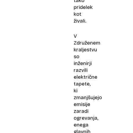
tako
pridelek
kot
živali.
V
Združenem
kraljestvu
so
inženirji
razvili
električne
tapete,
ki
zmanjšujejo
emisije
zaradi
ogrevanja,
enega
glavnih