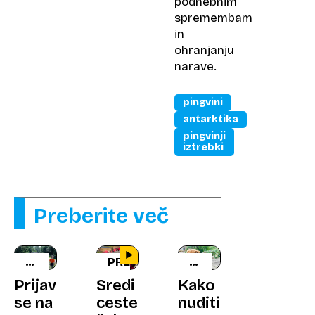
podnebnim
spremembam
in
ohranjanju
narave.
pingvini
antarktika
pingvinji
iztrebki
Preberite več
TERME
PRESENEČENJE
DOBRO
ČATEŽ
JE
Prijavite
Sredi
Kako
VEDETI
se na
ceste
nuditi