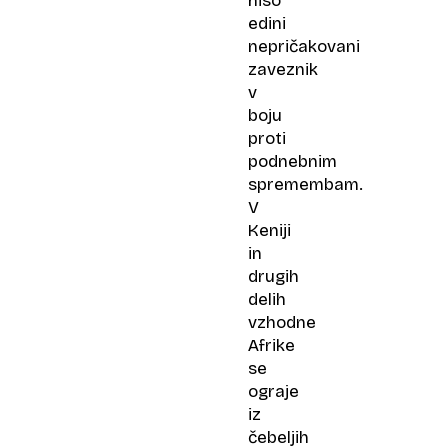
niso
edini
nepričakovani
zaveznik
v
boju
proti
podnebnim
spremembam.
V
Keniji
in
drugih
delih
vzhodne
Afrike
se
ograje
iz
čebeljih