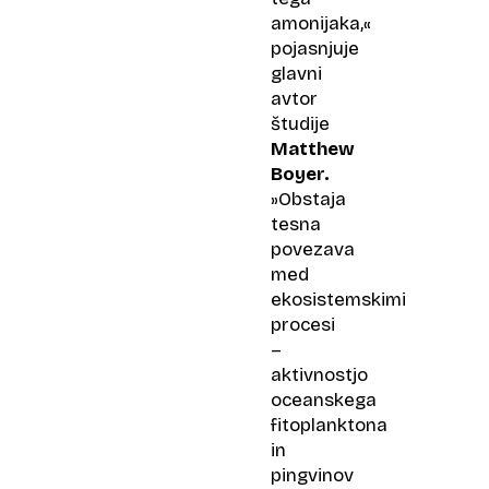
amonijaka,«
pojasnjuje
glavni
avtor
študije
Matthew
Boyer.
»Obstaja
tesna
povezava
med
ekosistemskimi
procesi
–
aktivnostjo
oceanskega
fitoplanktona
in
pingvinov