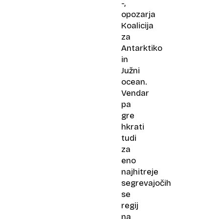
-,
opozarja
Koalicija
za
Antarktiko
in
Južni
ocean.
Vendar
pa
gre
hkrati
tudi
za
eno
najhitreje
segrevajočih
se
regij
na