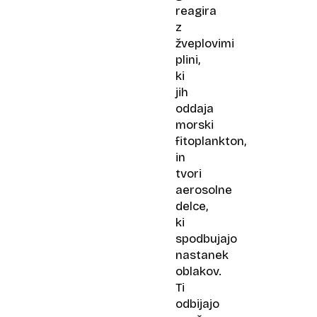
reagira
z
žveplovimi
plini,
ki
jih
oddaja
morski
fitoplankton,
in
tvori
aerosolne
delce,
ki
spodbujajo
nastanek
oblakov.
Ti
odbijajo