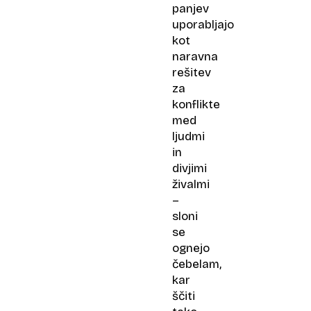
panjev
uporabljajo
kot
naravna
rešitev
za
konflikte
med
ljudmi
in
divjimi
živalmi
–
sloni
se
ognejo
čebelam,
kar
ščiti