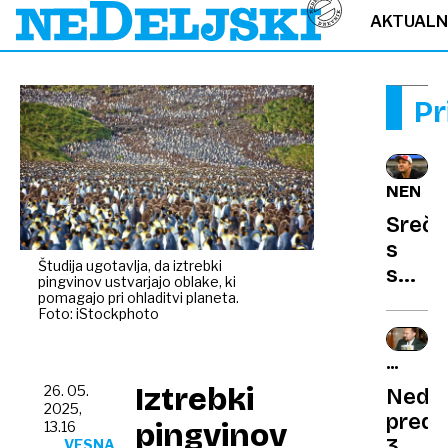
AKTUAL
Pr
NENAV
Sreča
s
Študija ugotavlja, da iztrebki
smrtj
pingvinov ustvarjajo oblake, ki
»Ko
pomagajo pri ohladitvi planeta.
Foto: iStockphoto
umreš
ni
IZ
časa
ARHIVA
Iztrebki
26. 05.
Nedel
in
2025,
pred
prost
pingvinov
13.16
30
VESNA