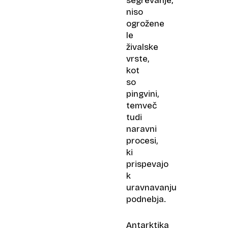
segrevanje,
niso
ogrožene
le
živalske
vrste,
kot
so
pingvini,
temveč
tudi
naravni
procesi,
ki
prispevajo
k
uravnavanju
podnebja.
Antarktika