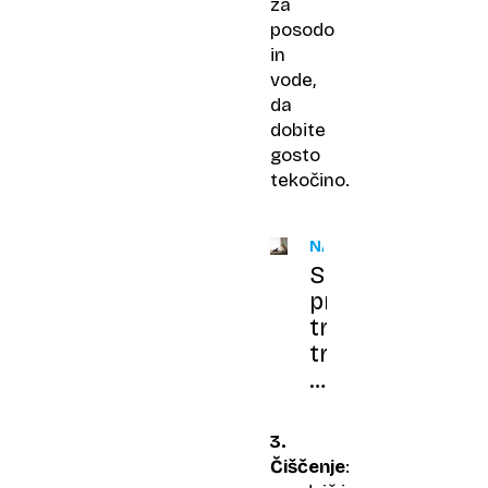
za
posodo
in
vode,
da
dobite
gosto
tekočino.
NASVET
Skrivnost
profesionalcev:
trije
triki
za
čista
okna,
3.
ki
Čiščenje
:
vam