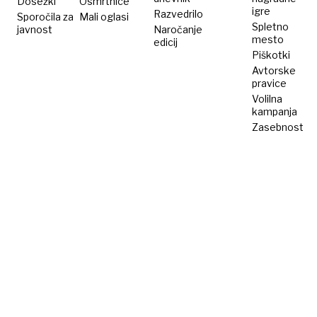
Dosežki
Osmrtnice
profit
kreativni
igre
Razvedrilo
Sporočila za
Mali oglasi
Spletno
javnost
Naročanje
mesto
edicij
Piškotki
Avtorske
pravice
Volilna
kampanja
Zasebnost