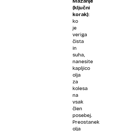
Mazanje
(ključni
korak)
:
ko
je
veriga
čista
in
suha,
nanesite
kapljico
olja
za
kolesa
na
vsak
člen
posebej.
Preostanek
olja