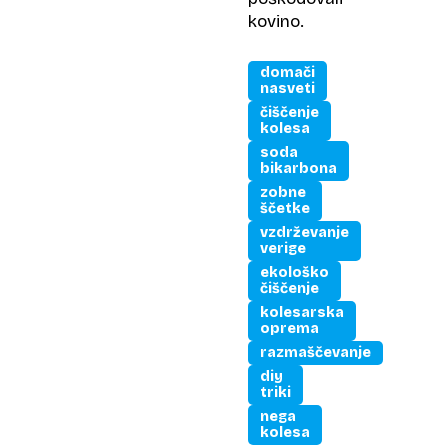
kovino.
domači
nasveti
čiščenje
kolesa
soda
bikarbona
zobne
ščetke
vzdrževanje
verige
ekološko
čiščenje
kolesarska
oprema
razmaščevanje
diy
triki
nega
kolesa