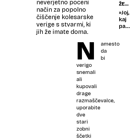
neverjetno poceni
ŽENSK
ozadje
način za popolno
DANES
je
»Joj,
čiščenje kolesarske
Tarča
kaj
verige s stvarmi, ki
(p)osta
pa
jih že imate doma.
ista?
dela
N
mož
amesto
pri
da
tej
bi
hiši?«:
verigo
med
snemali
enakos
ali
na
kupovali
papirju
drage
in
razmaščevalce,
realno
doma
uporabite
dve
stari
zobni
ščetki