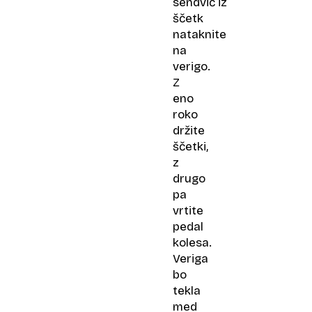
sendvič iz
bodo
ščetk
prihranili
nataknite
čas
na
verigo.
Z
eno
roko
držite
ščetki,
z
drugo
pa
vrtite
pedal
kolesa.
Veriga
bo
tekla
med