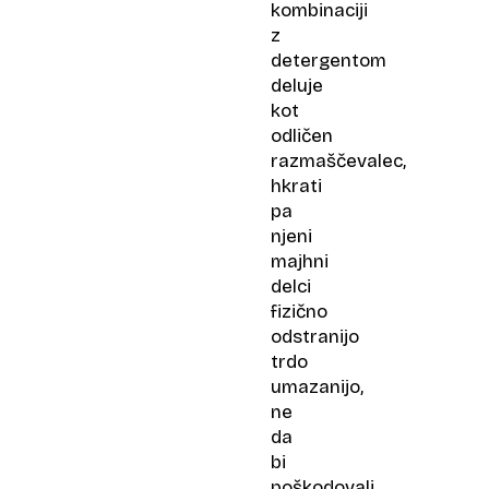
kombinaciji
z
detergentom
deluje
kot
odličen
razmaščevalec,
hkrati
pa
njeni
majhni
delci
fizično
odstranijo
trdo
umazanijo,
ne
da
bi
poškodovali