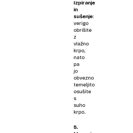
Izpiranje
in
sušenje
:
verigo
obrišite
z
vlažno
krpo,
nato
pa
jo
obvezno
temeljito
osušite
s
suho
krpo.
5.