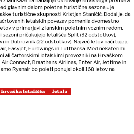
vi z lani kaže na nadaljnje okrevanje letalskega prometa
pred glavnim delom poletne turistične sezone,« je
aške turistične skupnosti Kristjan Staničić. Dodal je, da
načrtovanih letalskih povezav pomenila dvomestno
 letov v primerjavi z lanskim poletnim voznim redom.
 sezoni pričakujejo letališča Split (32 odstotkov),
) in Dubrovnik (22 odstotkov). Največ letov načrtujejo
nair, Easyjet, Eurowings in Lufthansa. Med nekaterimi
i ali čarterskimi letalskimi prevozniki na Hrvaškem
, Air Connect, Braathens Airlines, Enter Air, Jettime in
amo Ryanair bo poleti ponujal okoli 168 letov na
hrvaška letališča
letala