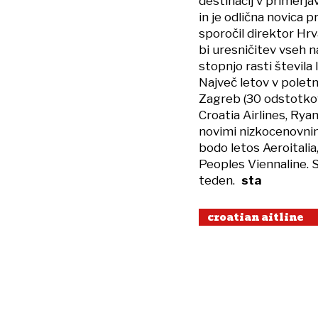
destinacij v primerja
in je odlična novica 
sporočil direktor Hrv
bi uresničitev vseh 
stopnjo rasti števila
Največ letov v poletni
Zagreb (30 odstotkov
Croatia Airlines, Rya
novimi nizkocenovnim
bodo letos Aeroitalia
Peoples Viennaline. S
teden.
sta
croatian aitline