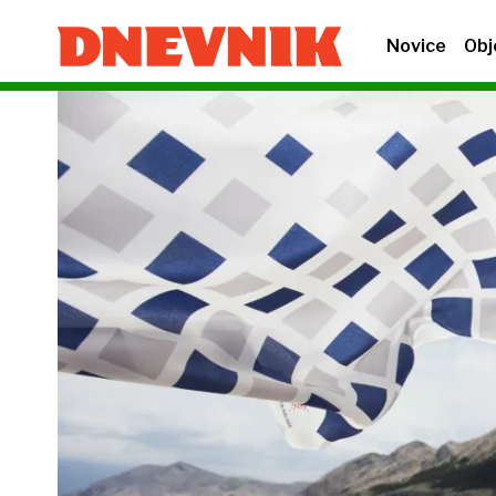
Novice
Obj