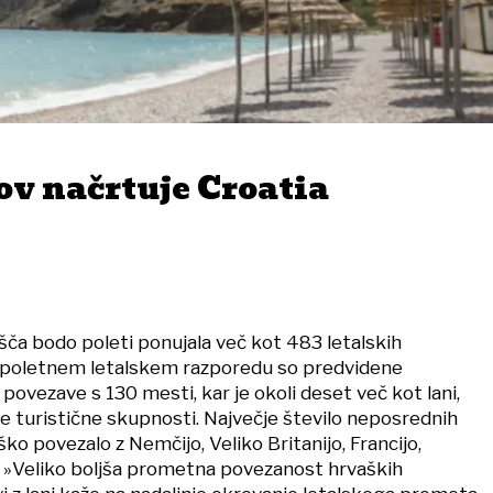
ov načrtuje Croatia
išča bodo poleti ponujala več kot 483 letalskih
 poletnem letalskem razporedu so predvidene
ovezave s 130 mesti, kar je okoli deset več kot lani,
ke turistične skupnosti. Največje število neposrednih
aško povezalo z Nemčijo, Veliko Britanijo, Francijo,
o. »Veliko boljša prometna povezanost hrvaških