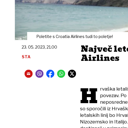
Poletite s Croatia Airlines tudi to poletje!
Največ let
23. 05. 2023, 21.00
Airlines
STA
H
rvaška letal
povezav. Po
neposredne p
so sporočili iz Hrvaš
letalskih linij bo Hrv
Nizozemsko in Italij