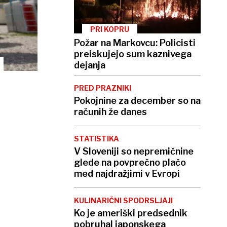
PRI KOPRU
Požar na Markovcu: Policisti
preiskujejo sum kaznivega
dejanja
PRED PRAZNIKI
Pokojnine za december so na
računih že danes
STATISTIKA
V Sloveniji so nepremičnine
glede na povprečno plačo
med najdražjimi v Evropi
KULINARIČNI SPODRSLJAJI
Ko je ameriški predsednik
pobruhal japonskega