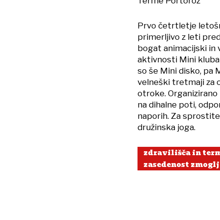
Terme Portorož
Prvo četrtletje letoš
primerljivo z leti pre
bogat animacijski in
aktivnosti Mini kluba
so še Mini disko, pa 
velneški tretmaji za
otroke. Organizirano 
na dihalne poti, odpo
naporih. Za sprostite
družinska joga.
zdravilišča in ter
zasedenost zmoglj