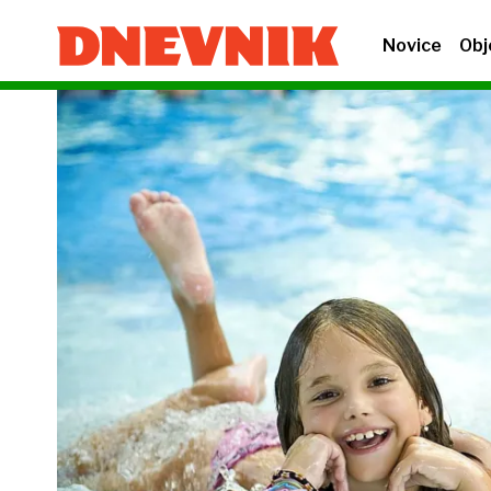
Novice
Obj