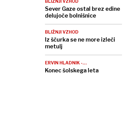
BLIŽNJI VZHOD
Sever Gaze ostal brez edine
delujoče bolnišnice
BLIŽNJI VZHOD
Iz ščurka se ne more izleči
metulj
ERVIN HLADNIK -
MILHARČIČ
Konec šolskega leta