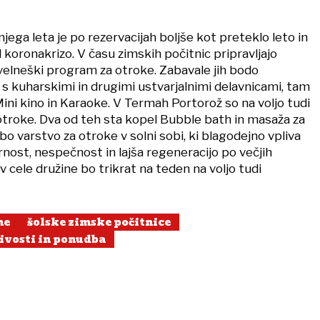
njega leta je po rezervacijah boljše kot preteklo leto in
d koronakrizo. V času zimskih počitnic pripravljajo
 velneški program za otroke. Zabavale jih bodo
 s kuharskimi in drugimi ustvarjalnimi delavnicami, tam
Mini kino in Karaoke. V Termah Portorož so na voljo tudi
 otroke. Dva od teh sta kopel Bubble bath in masaža za
bo varstvo za otroke v solni sobi, ki blagodejno vpliva
rnost, nespečnost in lajša regeneracijo po večjih
v cele družine bo trikrat na teden na voljo tudi
me
šolske zimske počitnice
ivosti in ponudba