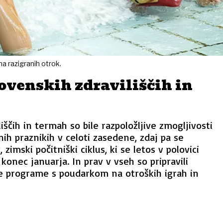
na razigranih otrok.
ovenskih zdraviliščih in
iščih in termah so bile razpoložljive zmogljivosti
ih praznikih v celoti zasedene, zdaj pa se
 zimski počitniški ciklus, ki se letos v polovici
konec januarja. In prav v vseh so pripravili
e programe s poudarkom na otroških igrah in