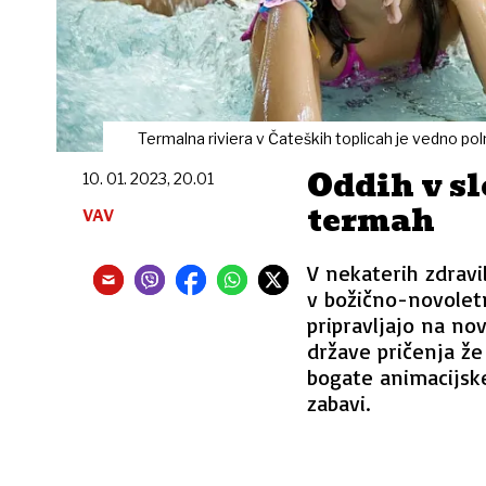
Termalna riviera v Čateških toplicah je vedno pol
Oddih v sl
10. 01. 2023, 20.01
termah
VAV
V nekaterih zdravil
v božično-novoletn
pripravljajo na nov,
države pričenja že 
bogate animacijsk
zabavi.