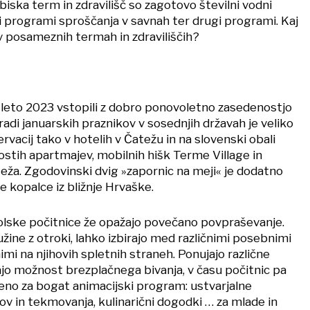
biska term in zdravilišč so zagotovo številni vodni
di programi sproščanja v savnah ter drugi programi. Kaj
 v posameznih termah in zdraviliščih?
leto 2023 vstopili z dobro ponovoletno zasedenostjo
radi januarskih praznikov v sosednjih državah je veliko
rvacij tako v hotelih v Čatežu in na slovenski obali
ostih apartmajev, mobilnih hišk Terme Village in
teža. Zgodovinski dvig »zapornic na meji« je dodatno
 kopalce iz bližnje Hrvaške.
olske počitnice že opažajo povečano povpraševanje.
ine z otroki, lahko izbirajo med različnimi posebnimi
mi na njihovih spletnih straneh. Ponujajo različne
ajo možnost brezplačnega bivanja, v času počitnic pa
no za bogat animacijski program: ustvarjalne
tov in tekmovanja, kulinarični dogodki … za mlade in