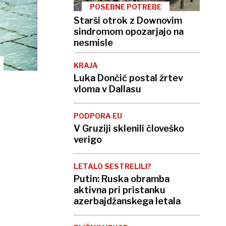
POSEBNE POTREBE
Starši otrok z Downovim
sindromom opozarjajo na
nesmisle
KRAJA
Luka Dončić postal žrtev
vloma v Dallasu
PODPORA EU
V Gruziji sklenili človeško
verigo
LETALO SESTRELILI?
Putin: Ruska obramba
aktivna pri pristanku
azerbajdžanskega letala