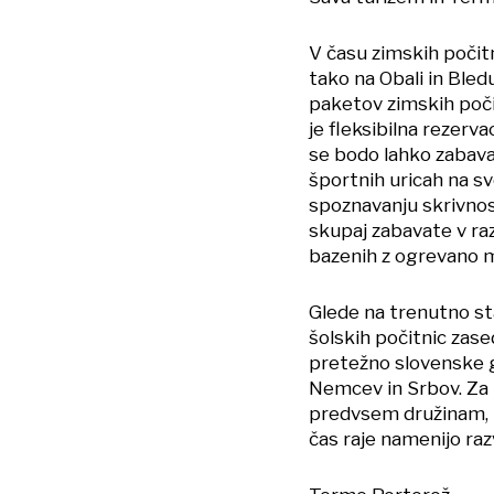
V času zimskih počit
tako na Obali in Bled
paketov zimskih počit
je fleksibilna rezerv
se bodo lahko zabaval
športnih uricah na sv
spoznavanju skrivnos
skupaj zabavate v raz
bazenih z ogrevano 
Glede na trenutno st
šolskih počitnic zase
pretežno slovenske g
Nemcev in Srbov. Za 
predvsem družinam, ta
čas raje namenijo razv