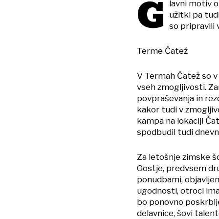
G
lavni motiv o
užitki pa tu
so pripravili
Terme Čatež
V Termah Čatež so v 
vseh zmogljivosti. Za
povpraševanja in reze
kakor tudi v zmogljiv
kampa na lokaciji Ča
spodbudil tudi dnevne
Za letošnje zimske š
Gostje, predvsem druž
ponudbami, objavljeni
ugodnosti, otroci im
bo ponovno poskrblje
delavnice, šovi talen