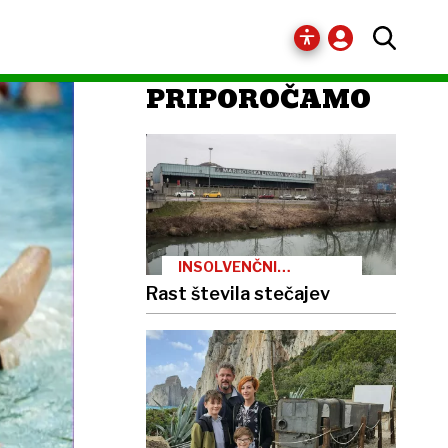
PRIPOROČAMO
INSOLVENČNI
POSTOPKI
Rast števila stečajev