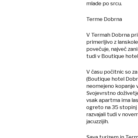
mlade po srcu.
Terme Dobrna
V Termah Dobrna prič
primerljivo z lansko
povečuje, največ zani
tudi v Boutique hotelu
V času počitnic so za
(Boutique hotel Dobrna
neomejeno kopanje v t
Svojevrstno doživetj
vsak apartma ima las
ogreto na 35 stopinj 
razvajali tudi v nove
jacuzzijih.
Sava turizem in Ter