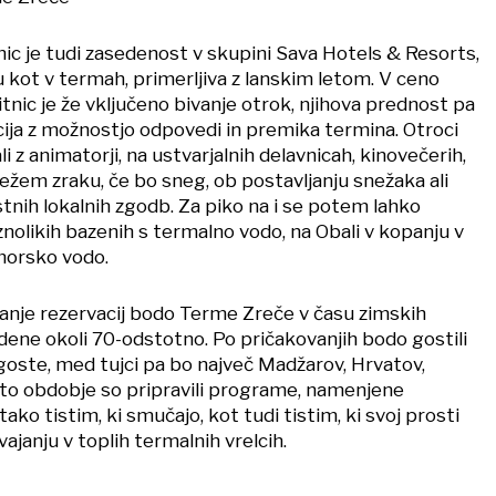
nic je tudi zasedenost v skupini Sava Hotels & Resorts,
u kot v termah, primerljiva z lanskim letom. V ceno
nic je že vključeno bivanje otrok, njihova prednost pa
acija z možnostjo odpovedi in premika termina. Otroci
i z animatorji, na ustvarjalnih delavnicah, kinovečerih,
ežem zraku, če bo sneg, ob postavljanju snežaka ali
tnih lokalnih zgodb. Za piko na i se potem lahko
nolikih bazenih s termalno vodo, na Obali v kopanju v
morsko vodo.
anje rezervacij bodo Terme Zreče v času zimskih
dene okoli 70-odstotno. Po pričakovanjih bodo gostili
oste, med tujci pa bo največ Madžarov, Hrvatov,
to obdobje so pripravili programe, namenjene
ko tistim, ki smučajo, kot tudi tistim, ki svoj prosti
ajanju v toplih termalnih vrelcih.