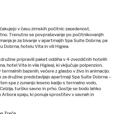
akujejo v času zimskih počitnic zasedenost,
letno. Trenutno se povpraševanje po počitnikovanjih
manja je za bivanje v apartmajih Spa Suite Dobrna, pa
 Dobrna, hotelu Vita in vili Higiea.
 družine pripravili paket oddiha v 4-zvezdičnih hotelih
, hotel Vita in vila Higiea), ki vključuje polpenzion,
ermalnih bazenih, večere z glasbo v živo in animacijo.
e za družine predstavljajo apartmaji Spa Suite Dobrna –
ten spa z zunanjo leseno kadjo s termalno vodo,
Celzija, turško savno in prho. Gostje se bodo lahko
m Arbora spaju, ki ponuja sprostitev v savnah in
me Zreče