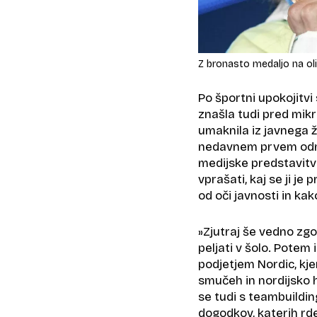
Z bronasto medaljo na oli
Po športni upokojitvi 
znašla tudi pred mikr
umaknila iz javnega ž
nedavnem prvem odme
medijske predstavitv
vprašati, kaj se ji j
od oči javnosti in ka
»Zjutraj še vedno zgod
peljati v šolo. Potem
podjetjem Nordic, kje
smučeh in nordijsko 
se tudi s teambuildin
dogodkov, katerih rde