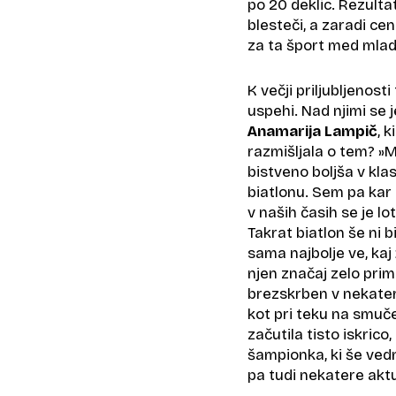
po 20 deklic. Rezult
blesteči, a zaradi cen
za ta šport med mlad
K večji priljubljenos
uspehi. Nad njimi se 
Anamarija Lampič
, 
razmišljala o tem? »M
bistveno boljša v kla
biatlonu. Sem pa kar d
v naših časih se je lot
Takrat biatlon še ni b
sama najbolje ve, kaj 
njen značaj zelo prim
brezskrben v nekateri
kot pri teku na smuč
začutila tisto iskrico
šampionka, ki še ved
pa tudi nekatere akt