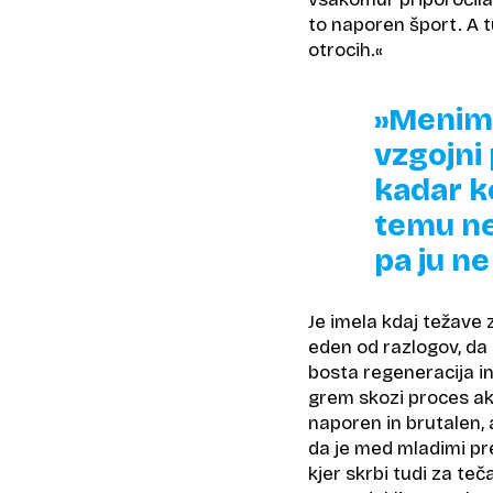
to naporen šport. A tu
otrocih.«
»Menim,
vzgojni 
kadar ko
temu ne
pa ju ne
Je imela kdaj težave z
eden od razlogov, da
bosta regeneracija in
grem skozi proces ak
naporen in brutalen, a
da je med mladimi pre
kjer skrbi tudi za te