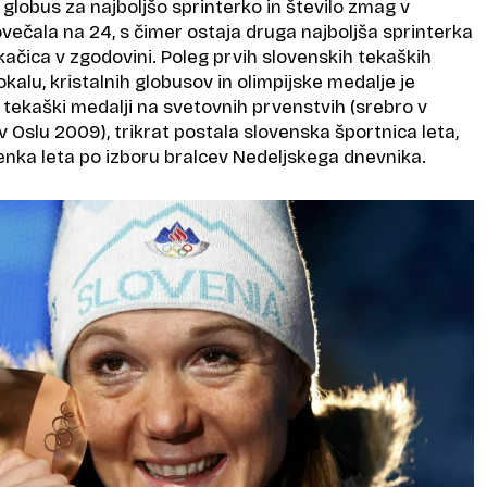
ni globus za najboljšo sprinterko in število zmag v
ečala na 24, s čimer ostaja druga najboljša sprinterka
ekačica v zgodovini. Poleg prvih slovenskih tekaških
lu, kristalnih globusov in olimpijske medalje je
vi tekaški medalji na svetovnih prvenstvih (srebro v
 Oslu 2009), trikrat postala slovenska športnica leta,
venka leta po izboru bralcev Nedeljskega dnevnika.