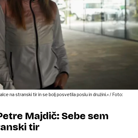
e na stranski tir in se bolj posvetila poslu in družini.« / Foto:
Petre Majdič: Sebe sem
anski tir