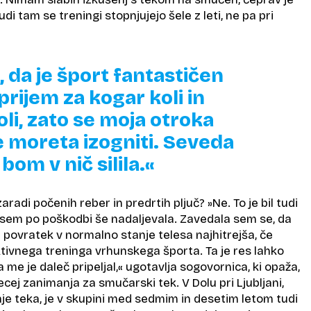
di tam se treningi stopnjujejo šele z leti, ne pa pri
 da je šport fantastičen
prijem za kogar koli in
li, zato se moja otroka
 moreta izogniti. Seveda
 bom v nič silila.«
aradi počenih reber in predrtih pljuč? »Ne. To je bil tudi
 sem po poškodbi še nadaljevala. Zavedala sem se, da
 povratek v normalno stanje telesa najhitrejša, če
tivnega treninga vrhunskega športa. Ta je res lahko
 me je daleč pripeljal,« ugotavlja sogovornica, ki opaža,
cej zanimanja za smučarski tek. V Dolu pri Ljubljani,
čaje teka, je v skupini med sedmim in desetim letom tudi