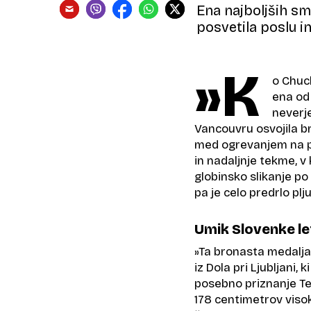
Ena najboljših smu
posvetila poslu in
»K
o Chuck
ena od 
neverje
Vancouvru osvojila b
med ogrevanjem na pol
in nadaljnje tekme, v 
globinsko slikanje po 
pa je celo predrlo plj
Umik Slovenke le
»Ta bronasta medalja 
iz Dola pri Ljubljani,
posebno priznanje Ter
178 centimetrov visoka