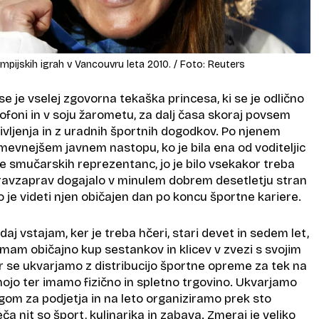
mpijskih igrah v Vancouvru leta 2010. / Foto: Reuters
se je vselej zgovorna tekaška princesa, ki se je odlično
ofoni in v soju žarometu, za dalj časa skoraj povsem
ivljenja in z uradnih športnih dogodkov. Po njenem
vnejšem javnem nastopu, ko je bila ena od voditeljic
e smučarskih reprezentanc, jo je bilo vsekakor treba
e pravzaprav dogajalo v minulem dobrem desetletju stran
ko je videti njen običajen dan po koncu športne kariere.
aj vstajam, ker je treba hčeri, stari devet in sedem let,
 imam običajno kup sestankov in klicev v zvezi s svojim
r se ukvarjamo z distribucijo športne opreme za tek na
hojo ter imamo fizično in spletno trgovino. Ukvarjamo
gom za podjetja in na leto organiziramo prek sto
ča nit so šport, kulinarika in zabava. Zmeraj je veliko