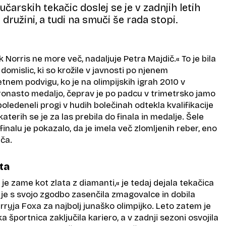
čarskih tekačic doslej se je v zadnjih letih
 družini, a tudi na smuči še rada stopi.
 Norris ne more več, nadaljuje Petra Majdič.« To je bila
domislic, ki so krožile v javnosti po njenem
tnem podvigu, ko je na olimpijskih igrah 2010 v
ronasto medaljo, čeprav je po padcu v trimetrsko jamo
edeneli progi v hudih bolečinah odtekla kvalifikacije
katerih se je za las prebila do finala in medalje. Šele
finalu je pokazalo, da je imela več zlomljenih reber, eno
uča.
ta
je zame kot zlata z diamanti,« je tedaj dejala tekačica
 ki je s svojo zgodbo zasenčila zmagovalce in dobila
ryja Foxa za najbolj junaško olimpijko. Leto zatem je
 športnica zaključila kariero, a v zadnji sezoni osvojila