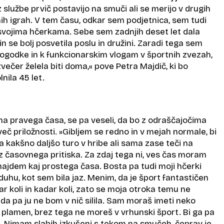
z službe prvič postavijo na smuči ali se merijo v drugih
ih igrah. V tem času, odkar sem podjetnica, sem tudi
vojima hčerkama. Sebe sem zadnjih deset let dala
in se bolj posvetila poslu in družini. Zaradi tega sem
dogodke in k funkcionarskim vlogam v športnih zvezah,
večer želela biti doma,« pove Petra Majdič, ki bo
nila 45 let.
a pravega časa, se pa veseli, da bo z odraščajočima
eč priložnosti. »Gibljem se redno in v mejah normale, bi
na kakšno daljšo turo v hribe ali sama zase teči na
z časovnega pritiska. Za zdaj tega ni, ves čas moram
 najdem kaj prostega časa. Bosta pa tudi moji hčerki
uhu, kot sem bila jaz. Menim, da je šport fantastičen
ar koli in kadar koli, zato se moja otroka temu ne
da pa ju ne bom v nič silila. Sam moraš imeti neko
i plamen, brez tega ne moreš v vrhunski šport. Bi ga pa
. Nimam slabih izkušenj s tekom na smučeh, čeprav je