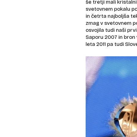
še tretji mali kristal
svetovnem pokalu pov
in četrta najboljša t
zmag v svetovnem poka
osvojila tudi naši pr
Saporu 2007 in bron v
leta 2011 pa tudi Slo