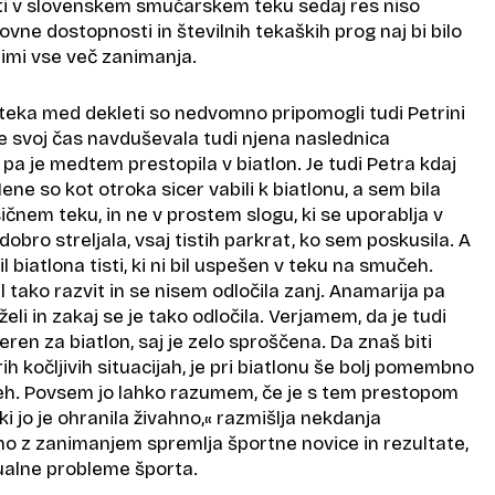
ati v slovenskem smučarskem teku sedaj res niso
ovne dostopnosti in številnih tekaških prog naj bi bilo
imi vse več zanimanja.
ti teka med dekleti so nedvomno pripomogli tudi Petrini
je svoj čas navduševala tudi njena naslednica
ki pa je medtem prestopila v biatlon. Je tudi Petra kdaj
ene so kot otroka sicer vabili k biatlonu, a sem bila
sičnem teku, in ne v prostem slogu, ki se uporablja v
obro streljala, vsaj tistih parkrat, ko sem poskusila. A
il biatlona tisti, ki ni bil uspešen v teku na smučeh.
il tako razvit in se nisem odločila zanj. Anamarija pa
želi in zakaj se je tako odločila. Verjamem, da je tudi
eren za biatlon, saj je zelo sproščena. Da znaš biti
h kočljivih situacijah, je pri biatlonu še bolj pomembno
eh. Povsem jo lahko razumem, če je s tem prestopom
, ki jo je ohranila živahno,« razmišlja nekdanja
no z zanimanjem spremlja športne novice in rezultate,
ualne probleme športa.