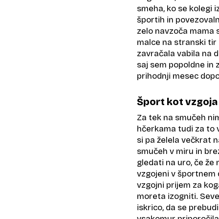
smeha, ko se kolegi i
športih in povezovaln
zelo navzoča mama s
malce na stranski tir 
zavračala vabila na 
saj sem popoldne in z
prihodnji mesec dopol
Šport kot vzgoja
Za tek na smučeh nim
hčerkama tudi za to v
si pa želela večkrat 
smučeh v miru in bre
gledati na uro, če že
vzgojeni v športnem d
vzgojni prijem za kog
moreta izogniti. Seve
iskrico, da se prebud
vsakomur priporočila