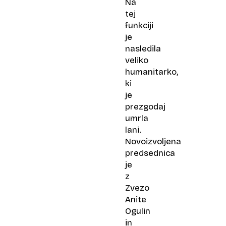
Na
odlikovala
tej
Anito
funkciji
Ogulin
je
nasledila
veliko
humanitarko,
ki
je
prezgodaj
umrla
lani.
Novoizvoljena
predsednica
je
z
Zvezo
Anite
Ogulin
in