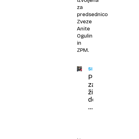
izvoljena
za
predsednico
Zveze
Anite
Ogulin
in
ZPM.
SLOVENIJA
Priznanje
za
življenjsko
delo:
predsednica
republike
z
zlatim
redom