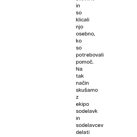
in
so
klicali
njo
osebno,
ko
so
potrebovali
pomoč.
Na
tak
način
skušamo
z
ekipo
sodelavk
in
sodelavcev
delati