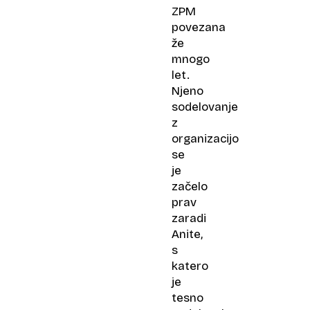
ZPM
povezana
že
mnogo
let.
Njeno
sodelovanje
z
organizacijo
se
je
začelo
prav
zaradi
Anite,
s
katero
je
tesno