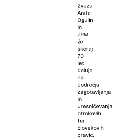
Zveza
Anita
Ogulin
in
ZPM
že
skoraj
70
let
deluje
na
področju
zagotavljanja
in
uresničevanja
otrokovih
ter
človekovih
pravic.