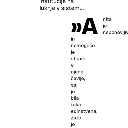
institucije na
luknje v sistemu.
»A
nita
je
neponovlji
in
nemogoče
je
stopiti
v
njene
čevlje,
saj
je
bila
tako
edinstvena,
zato
je