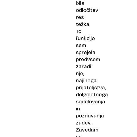
bila
odločitev
res
težka.
To
funkcijo
sem
sprejela
predvsem
zaradi
nje,
najinega
prijateljstva,
dolgoletnega
sodelovanja
in
poznavanja
zadev.
Zavedam
se,