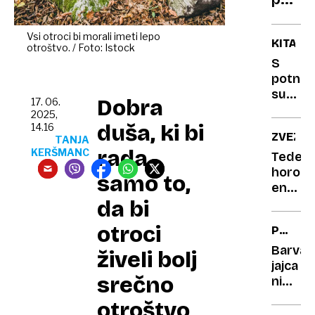
simp
petd
in
še
zaščit
Vsi otroci bi morali imeti lepo
KITAJS
otroštvo. / Foto: Istock
mogo
S
Strok
potniš
ima
superv
Dobra
17. 06.
spod
postavi
2025,
odgo
novi
duša, ki bi
14.16
ZVEZDE
mejnik:
TANJA
rada
KERŠMANC
450
Tedens
km/h
horosk
samo to,
na
eno
testni
da bi
od
vožnji
zname
otroci
POTROŠ
mora
KOTIČE
ta
Barva
živeli bolj
teden
jajca
srečno
pustiti
ni
vse
pomem
otroštvo
staro
glede