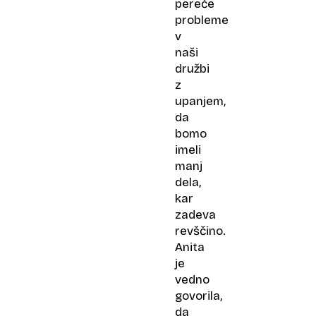
pereče
probleme
v
naši
družbi
z
upanjem,
da
bomo
imeli
manj
dela,
kar
zadeva
revščino.
Anita
je
vedno
govorila,
da