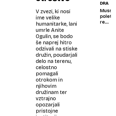
DRAŽB
za
kakovo
seboj
šteje
Mussol
V zvezi, ki nosi
samo
poletn
ime velike
ena
rezide
humanitarke, lani
stvar
bodo
umrle Anite
(in
prodali
Ogulin, se bodo
to ni
na
še naprej hitro
lupina)
dražbi
odzivali na stiske
družin, poudarjali
delo na terenu,
celostno
pomagali
otrokom in
njihovim
družinam ter
vztrajno
opozarjali
pristojne