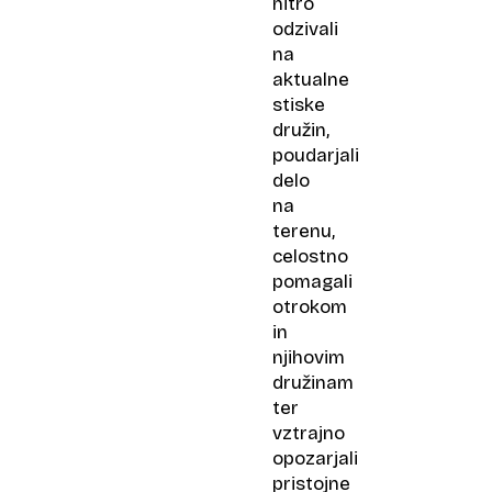
hitro
odzivali
na
aktualne
stiske
družin,
poudarjali
delo
na
terenu,
celostno
pomagali
otrokom
in
njihovim
družinam
ter
vztrajno
opozarjali
pristojne