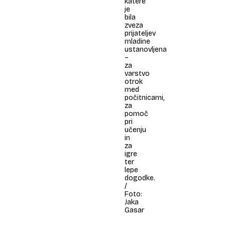
katere
je
bila
zveza
prijateljev
mladine
ustanovljena
–
za
varstvo
otrok
med
počitnicami,
za
pomoč
pri
učenju
in
za
igre
ter
lepe
dogodke.
/
Foto:
Jaka
Gasar