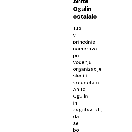
Anite
Ogulin
ostajajo
Tudi
v
prihodnje
namerava
pri
vodenju
organizacije
slediti
vrednotam
Anite
Ogulin
in
zagotavljati,
da
se
bo