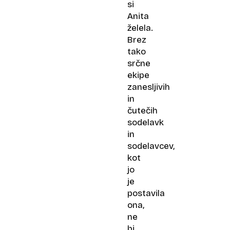
si
Anita
želela.
Brez
tako
srčne
ekipe
zanesljivih
in
čutečih
sodelavk
in
sodelavcev,
kot
jo
je
postavila
ona,
ne
bi