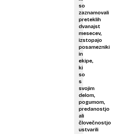
so
zaznamovali
preteklih
dvanajst
mesecev,
izstopajo
posamezniki
in
ekipe,
ki
so
s
svojim
delom,
pogumom,
predanostjo
ali
človečnostjo
ustvarili