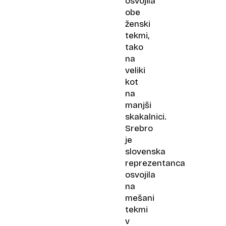
osvojila
obe
ženski
tekmi,
tako
na
veliki
kot
na
manjši
skakalnici.
Srebro
je
slovenska
reprezentanca
osvojila
na
mešani
tekmi
v