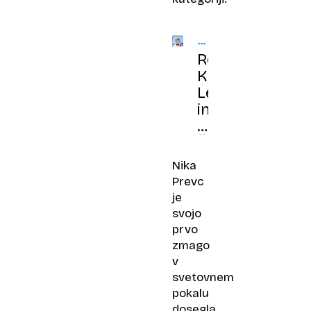
OSEM
OSEBNOSTI
Rebeka
LETA
Kropivšek
Leskovar,
inženirka
leta:
Če
te
Nika
vodi
Prevc
raziskovalni
je
duh,
svojo
je
prvo
vse
zmago
mogoče
v
svetovnem
pokalu
dosegla