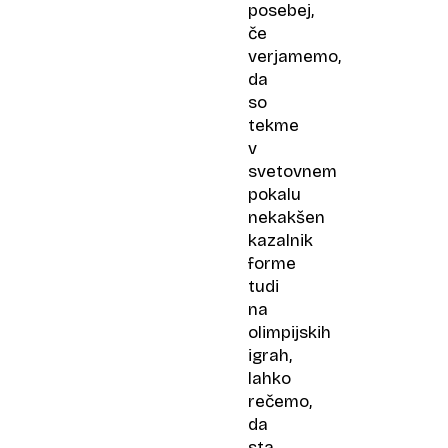
posebej,
če
verjamemo,
da
so
tekme
v
svetovnem
pokalu
nekakšen
kazalnik
forme
tudi
na
olimpijskih
igrah,
lahko
rečemo,
da
sta