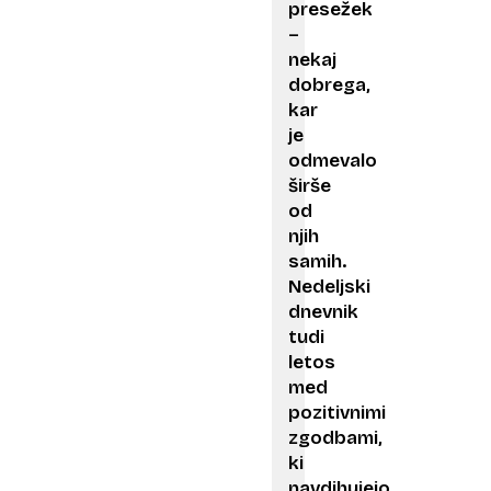
presežek
–
nekaj
dobrega,
kar
je
odmevalo
širše
od
njih
samih.
Nedeljski
dnevnik
tudi
letos
med
pozitivnimi
zgodbami,
ki
navdihujejo,