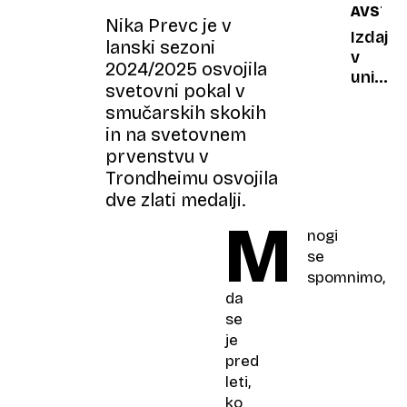
AVSTRI
kdo
loterija
Nika Prevc je v
je
ostaja
Izdaja
lanski sezoni
najbolj
kraljica
v
2024/2025 osvojila
ogrože
sloven
uniform
svetovni pokal v
src
policis
smučarskih skokih
sodela
in na svetovnem
ukrade
prvenstvu v
gole
Trondheimu osvojila
fotogra
dve zlati medalji.
M
nogi
se
spomnimo,
da
se
je
pred
leti,
ko