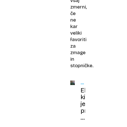
vsaj
zmerni,
če
ne
kar
veliki
favoriti
za
zmage
in
stopničke.
OSEM
OSEBNOSTI
Ekipa,
LETA
ki
je
prvič
presadila
ledvico