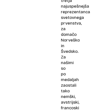
tretja
najuspešnejša
reprezentanca
svetovnega
prvenstva,
za
domačo
Norveško
in
Švedsko.
Za
našimi
so
po
medaljah
zaostali
tako
nemški,
avstrijski,
francoski