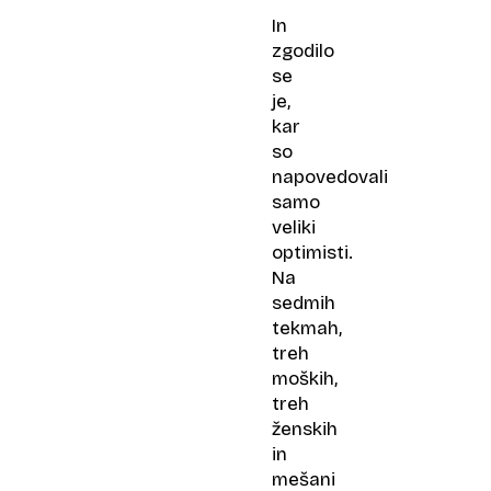
s
In
pomočjo
zgodilo
robota:
se
Največje
je,
darilo
kar
je
so
podarjeno
napovedovali
življenje
samo
veliki
optimisti.
Na
sedmih
tekmah,
treh
moških,
treh
ženskih
in
mešani