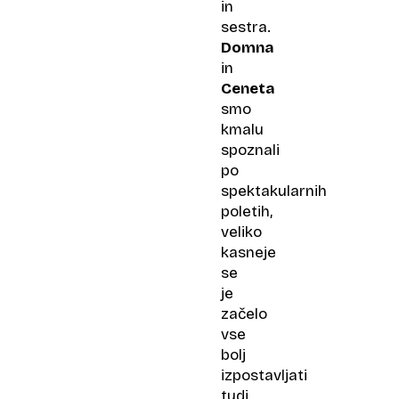
in
sestra.
Domna
in
Ceneta
smo
kmalu
spoznali
po
spektakularnih
poletih,
veliko
kasneje
se
je
začelo
vse
bolj
izpostavljati
tudi