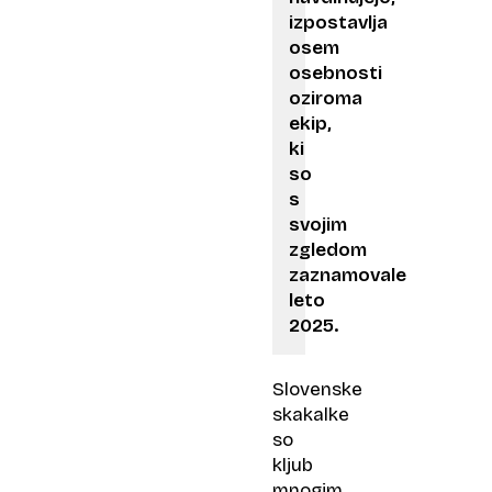
izpostavlja
osem
osebnosti
oziroma
ekip,
ki
so
s
svojim
zgledom
zaznamovale
leto
2025.
Slovenske
skakalke
so
kljub
mnogim