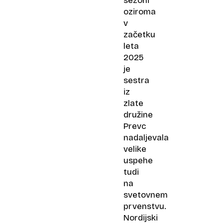
sezoni
oziroma
v
začetku
leta
2025
je
sestra
iz
zlate
družine
Prevc
nadaljevala
velike
uspehe
tudi
na
svetovnem
prvenstvu.
Nordijski