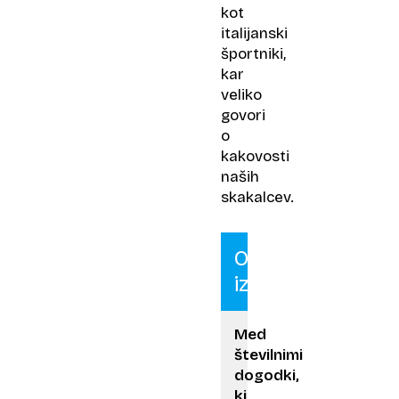
kot
italijanski
športniki,
kar
veliko
govori
o
kakovosti
naših
skakalcev.
Osem
izjemnih
Med
številnimi
dogodki,
ki