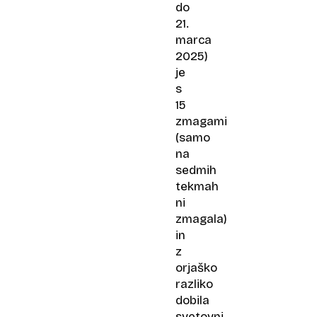
do
21.
marca
2025)
je
s
15
zmagami
(samo
na
sedmih
tekmah
ni
zmagala)
in
z
orjaško
razliko
dobila
svetovni