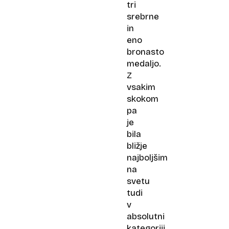
tri
srebrne
in
eno
bronasto
medaljo.
Z
vsakim
skokom
pa
je
bila
bližje
najboljšim
na
svetu
tudi
v
absolutni
kategoriji.