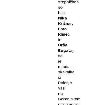
stopničkah
so
bile
Nika
Križnar
,
Ema
Klinec
in
Urša
Bogataj
,
se
je
mlada
skakalka
iz
Dolenje
vasi
na
Gorenjskem
pravzaprav