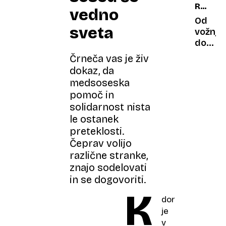
REKOR
sveti:
vedno
PET
kaj
Od
sveta
nas
vožnje
je
do
zmotil
nakup
Črneča vas je živ
pri
neprem
dokaz, da
rekord
pet
medsoseska
gleda
najbolj
pomoč in
soočen
stresn
solidarnost nista
življenj
le ostanek
odloči
preteklosti.
Čeprav volijo
različne stranke,
znajo sodelovati
in se dogovoriti.
K
dor
je
v