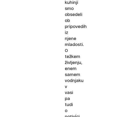
kuhinji
smo
obsedeli
ob
pripovedih
iz
njene
mladosti.
O
težkem
življenju,
enem
samem
vodnjaku
v
vasi
pa
tudi
o
potivíci