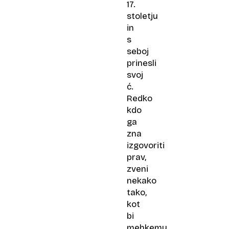
17.
stoletju
in
s
seboj
prinesli
svoj
ć.
Redko
kdo
ga
zna
izgovoriti
prav,
zveni
nekako
tako,
kot
bi
mehkemu