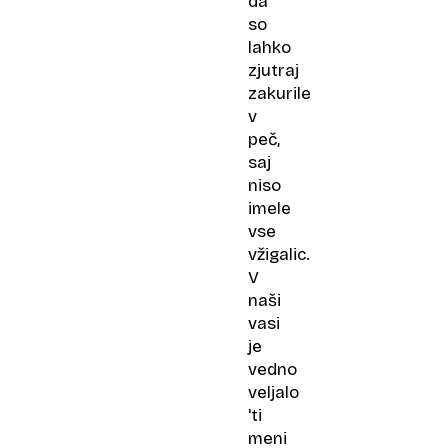
da
so
lahko
zjutraj
zakurile
v
peč,
saj
niso
imele
vse
vžigalic.
V
naši
vasi
je
vedno
veljalo
'ti
meni