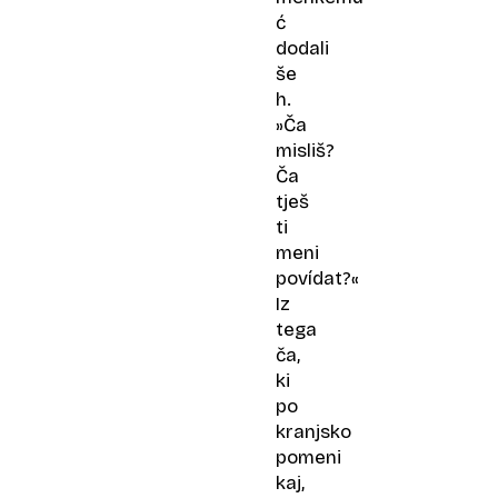
ć
dodali
še
h.
»Ča
misliš?
Ča
tješ
ti
meni
povídat?«
Iz
tega
ča,
ki
po
kranjsko
pomeni
kaj,