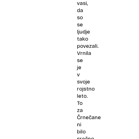
vasi,
da
so
se
ljudje
tako
povezali.
Vrnila
se
je
v
svoje
rojstno
leto.
To
za
Črnečane
ni
bilo
srečno.