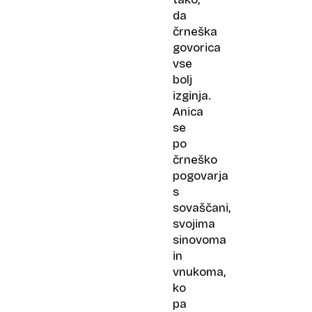
da
črneška
govorica
vse
bolj
izginja.
Anica
se
po
črneško
pogovarja
s
sovaščani,
svojima
sinovoma
in
vnukoma,
ko
pa