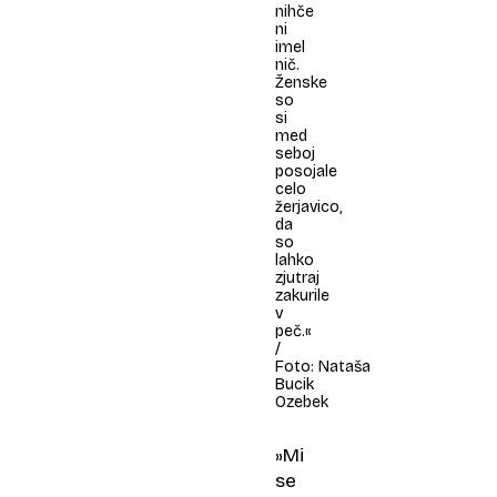
nihče
ni
imel
nič.
Ženske
so
si
med
seboj
posojale
celo
žerjavico,
da
so
lahko
zjutraj
zakurile
v
peč.«
/
Foto: Nataša
Bucik
Ozebek
»Mi
se