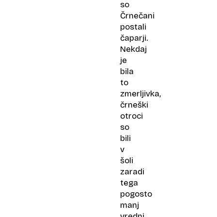
so
Črnečani
postali
čaparji.
Nekdaj
je
bila
to
zmerljivka,
črneški
otroci
so
bili
v
šoli
zaradi
tega
pogosto
manj
vredni,