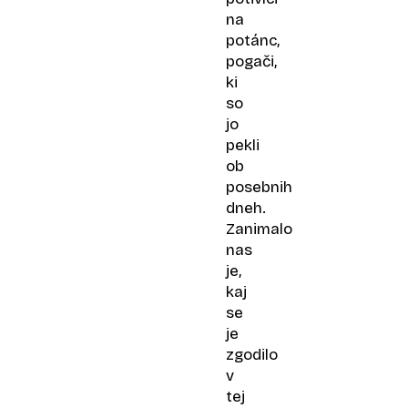
na
potánc,
pogači,
ki
so
jo
pekli
ob
posebnih
dneh.
Zanimalo
nas
je,
kaj
se
je
zgodilo
v
tej