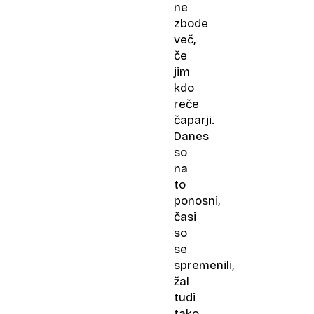
ne
zbode
več,
če
jim
kdo
reče
čaparji.
Danes
so
na
to
ponosni,
časi
so
se
spremenili,
žal
tudi
tako,