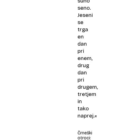
suho
seno.
Jeseni
se
trga
en
dan
pri
enem,
drug
dan
pri
drugem,
tretjem
in
tako
naprej.«
Črneški
otroci: