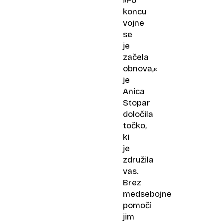
»Po
koncu
vojne
se
je
začela
obnova,«
je
Anica
Stopar
določila
točko,
ki
je
združila
vas.
Brez
medsebojne
pomoči
jim