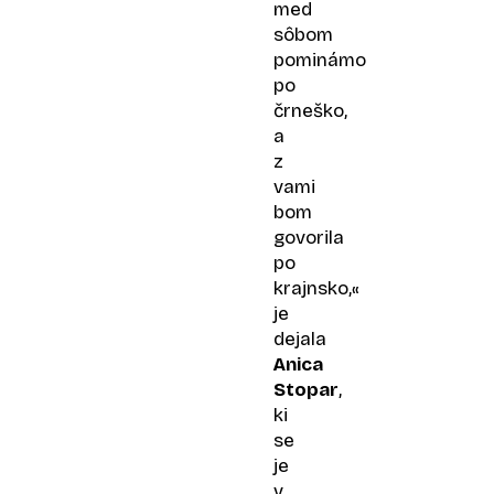
med
sôbom
pominámo
po
črneško,
a
z
vami
bom
govorila
po
krajnsko,«
je
dejala
Anica
Stopar
,
ki
se
je
v