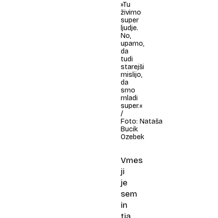
»Tu
živimo
super
ljudje.
No,
upamo,
da
tudi
starejši
mislijo,
da
smo
mladi
super.«
/
Foto: Nataša
Bucik
Ozebek
Vmes
ji
je
sem
in
tja