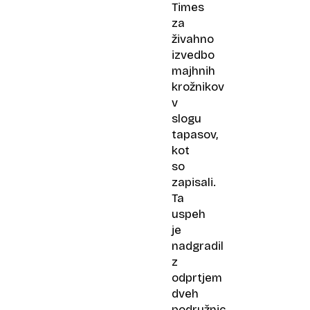
Times
za
živahno
izvedbo
majhnih
krožnikov
v
slogu
tapasov,
kot
so
zapisali.
Ta
uspeh
je
nadgradil
z
odprtjem
dveh
podružnic