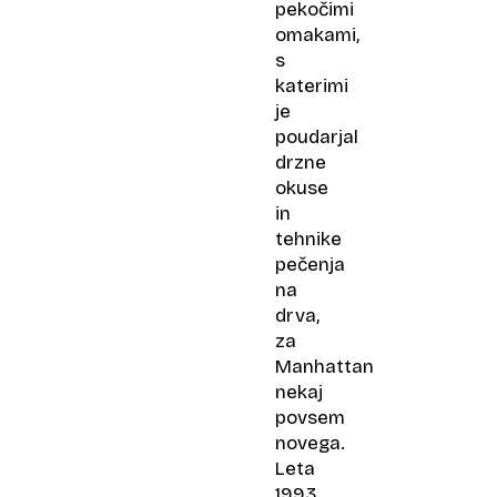
pekočimi
omakami,
s
katerimi
je
poudarjal
drzne
okuse
in
tehnike
pečenja
na
drva,
za
Manhattan
nekaj
povsem
novega.
Leta
1993