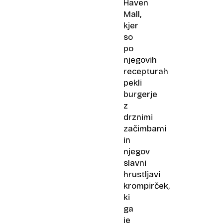
Haven
Mall,
kjer
so
po
njegovih
recepturah
pekli
burgerje
z
drznimi
začimbami
in
njegov
slavni
hrustljavi
krompirček,
ki
ga
je