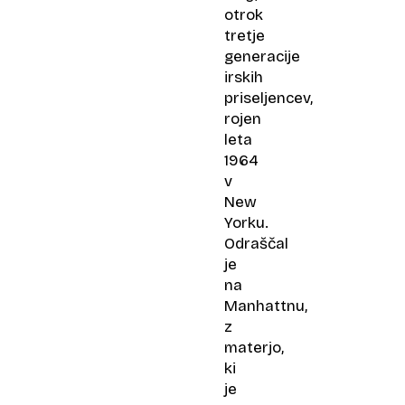
otrok
tretje
generacije
irskih
priseljencev,
rojen
leta
1964
v
New
Yorku.
Odraščal
je
na
Manhattnu,
z
materjo,
ki
je