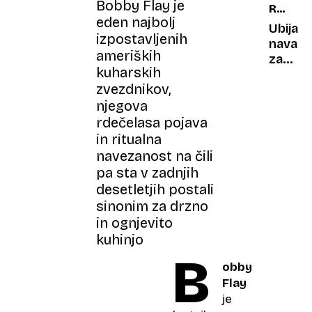
Bobby Flay je
REKOR
cveten
naprod
eden najbolj
PET
je
Ubijals
izpostavljenih
legend
navad
ameriških
vila
za
kuharskih
hollyw
možga
zvezdnikov,
zvezd
čemu
njegova
se
izogiba
rdečelasa pojava
da
in ritualna
ostane
navezanost na čili
zdravi
pa sta v zadnjih
desetletjih postali
sinonim za drzno
in ognjevito
kuhinjo
B
obby
Flay
je