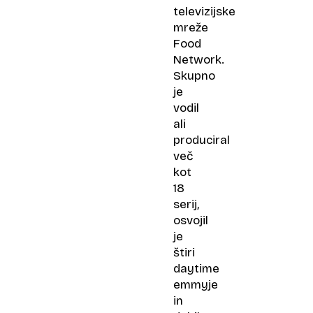
televizijske
mreže
Food
Network.
Skupno
je
vodil
ali
produciral
več
kot
18
serij,
osvojil
je
štiri
daytime
emmyje
in