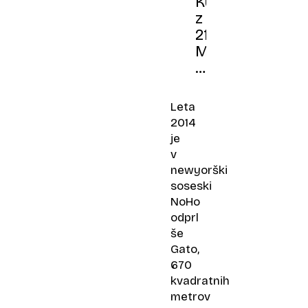
Kuhar
z
21
Michelinovimi
zvezdicami,
ki
je
Leta
preživel
2014
letalsko
je
nesrečo
v
in
newyorški
zgradil
soseski
imperij
NoHo
odprl
še
Gato,
670
kvadratnih
metrov