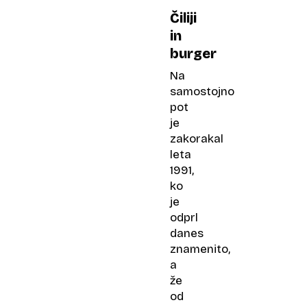
Čiliji
in
burger
Na
samostojno
pot
je
zakorakal
leta
1991,
ko
je
odprl
danes
znamenito,
a
že
od