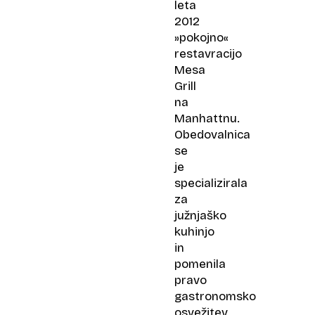
leta
2012
»pokojno«
restavracijo
Mesa
Grill
na
Manhattnu.
Obedovalnica
se
je
specializirala
za
južnjaško
kuhinjo
in
pomenila
pravo
gastronomsko
osvežitev