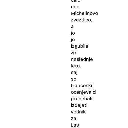
celo
eno
Michelinovo
zvezdico,
a
jo
je
izgubila
že
naslednje
leto,
saj
so
francoski
ocenjevalci
prenehali
izdajati
vodnik
za
Las