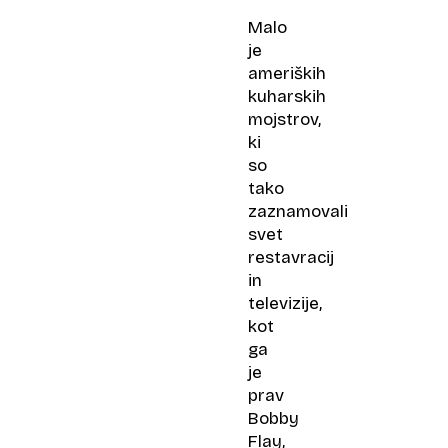
hrano
Malo
in
je
sovražil
ameriških
pretvarjanje
kuharskih
mojstrov,
ki
so
tako
zaznamovali
svet
restavracij
in
televizije,
kot
ga
je
prav
Bobby
Flay,