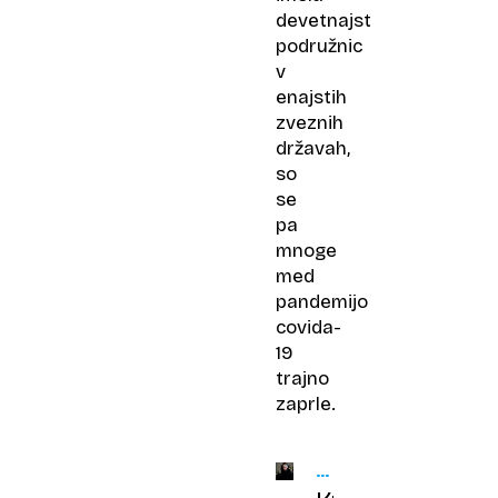
devetnajst
podružnic
v
enajstih
zveznih
državah,
so
se
pa
mnoge
med
pandemijo
covida-
19
trajno
zaprle.
LEGENDARNI
KUHARJI