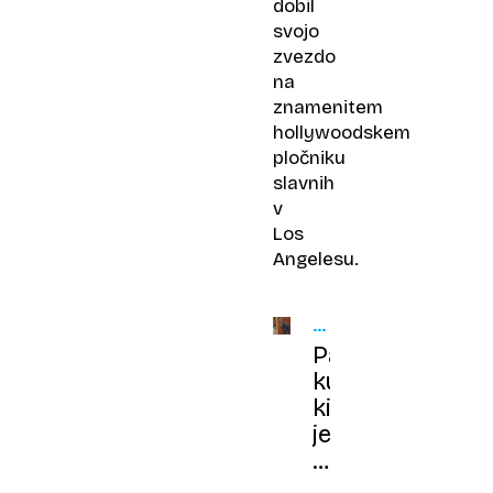
dobil
svojo
zvezdo
na
znamenitem
hollywoodskem
pločniku
slavnih
v
Los
Angelesu.
LEGENDARNI
KUHARJI
Pankerski
kuhar,
ki
je
oboževal
ulično