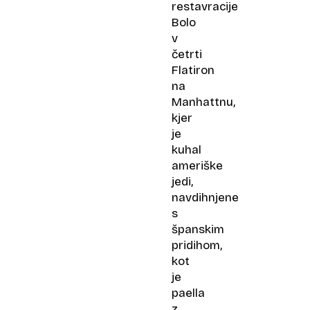
restavracije
Bolo
v
četrti
Flatiron
na
Manhattnu,
kjer
je
kuhal
ameriške
jedi,
navdihnjene
s
španskim
pridihom,
kot
je
paella
z