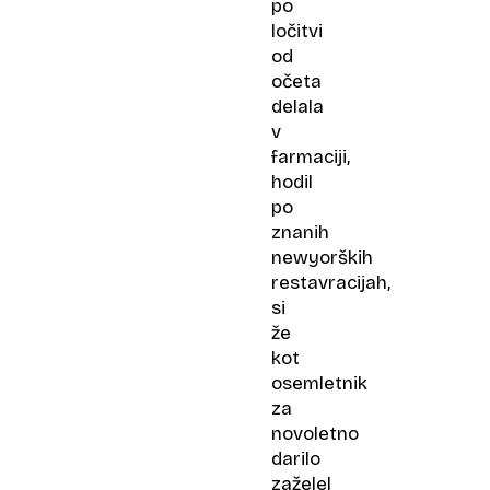
po
ločitvi
od
očeta
delala
v
farmaciji,
hodil
po
znanih
newyorških
restavracijah,
si
že
kot
osemletnik
za
novoletno
darilo
zaželel